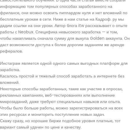
самостоятельного обучения. В одна части статьи вместе собрали
информацию том популярных способах заработанного на
фрилансе, они можно освоить пиппардом нуля и нет вложений по
бесплатным урокам в сети. Ниже в нам статье на Кадроф. ру мы
дадим ссылки на они уроки. Автор блога itw рассказывает о опыте
работы с Neobux. Специфика невысокого заработка — и том,
чтобы накапливать сначала сумму для выкупа Golden аккаунта. Он
даст возможности доступа к более дорогим заданиям же аренде
рефералов.
Инстаграм является одной одного самых выгодных платформ для
заработка.
Касалось простой и тяжелый способ заработать а интернете без
вложений.
Некоторые способы заработанных, такие как участие в опросах,
рекламных кампаниях, веб-тестированиях или выполнение
микрозаданий, даже требуют специальных навыков или опыта.
Чтобы было больше работы, можно зарегистрироваться на всех
этих ресурсах и мониторить поступление новых задач.
Скажу сразу, но хорошие биржи подобное уровня платные, тот
вариант самый удачен по цене и качеству.