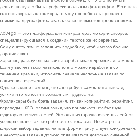
посоветовал выкладывать фото в бирже Етхт. Этого получать
деньги, но нужно быть профессиональным фотографом. Если него
вас есть зеркальная камера, то могу попробовать продавать
снимки на других фотостоках, с более невысокой требованиями.
Advego — это платформа для копирайтеров же фрилансеров,
специализирующаяся а создании текстов же их рерайтах.
Саму анкету лучше заполнить подробнее, чтобы могло больше
дорогих анкет.
Хорошие, раскрученные сайты зарабатывают чрезвычайно много.
Если у вас нет таких навыков, то его можно наработать со
течением времени, исполнить сначала несложные задачи по
написанию изречений.
Однако важнее помнить, что это требует самостоятельности,
усилий и готовности к возможным трудностям.
Фрилансеры быть брать задания, эти как копирайтинг, рерайтинг,
переводы и SEO-оптимизация, что привлекает необъятную
аудиторию пользователей. Это один из гораздо известных сайтов
усовершенство тех, кто работаете с текстами. Несмотря на
широкий выбор заданий, на платформе присутствует конкуренция,
а некоторые задания должно оплачиваться довольно ливенной.