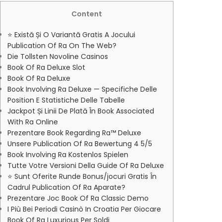
Content
⭐ Există Și O Variantă Gratis A Jocului
Publication Of Ra On The Web?
Die Tollsten Novoline Casinos
Book Of Ra Deluxe Slot
Book Of Ra Deluxe
Book Involving Ra Deluxe — Specifiche Delle
Position E Statistiche Delle Tabelle
Jackpot Și Linii De Plată În Book Associated
With Ra Online
Prezentare Book Regarding Ra™ Deluxe
Unsere Publication Of Ra Bewertung 4 5/5
Book Involving Ra Kostenlos Spielen
Tutte Votre Versioni Della Guide Of Ra Deluxe
⭐ Sunt Oferite Runde Bonus/jocuri Gratis În
Cadrul Publication Of Ra Aparate?
Prezentare Joc Book Of Ra Classic Demo
I Più Bei Periodi Casinò In Croatia Per Giocare
Book Of Ra Luxurious Per Soldi