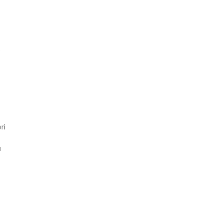
e
ri
u