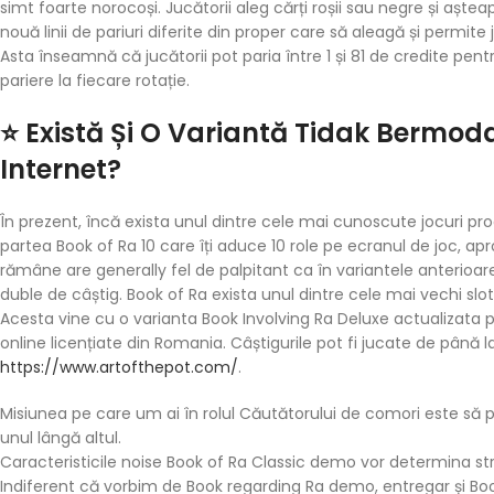
simt foarte norocoși. Jucătorii aleg cărți roșii sau negre și așt
nouă linii de pariuri diferite din proper care să aleagă și permite
Asta înseamnă că jucătorii pot paria între 1 și 81 de credite pen
pariere la fiecare rotație.
⭐ Există Și O Variantă Tidak Bermod
Internet?
În prezent, încă exista unul dintre cele mai cunoscute jocuri pro
partea Book of Ra 10 care îți aduce 10 role pe ecranul de joc, aproa
rămâne are generally fel de palpitant ca în variantele anterio
duble de câștig. Book of Ra exista unul dintre cele mai vechi slotur
Acesta vine cu o varianta Book Involving Ra Deluxe actualizata pen
online licențiate din Romania. Câștigurile pot fi jucate de până la
https://www.artofthepot.com/
.
Misiunea pe care um ai în rolul Căutătorului de comori este să p
unul lângă altul.
Caracteristicile noise Book of Ra Classic demo vor determina str
Indiferent că vorbim de Book regarding Ra demo, entregar și Book i