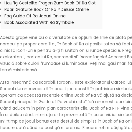
Häufig Gestellte Fragen Zum Book Of Ra Slot
Rotiri Gratuite Book Of Ra™ Deluxe Online
Faq Guide Of Ra Jocuri Online
Book Associated With Ra Symbole
Acesta grape vine cu o diversitate de opțiuni de linie de plată
norocul pe proper care îl ai, în Book of Ra ai posibilitatea să fa
aliniază icon-urile pentru a-ți fi switch on și runde speciale. P
exploratorul, cartea lui Ra, scarabeii și” “sarcofagele! Accesaț
vizuală sobre culori frumoase și luminoase. Veți mai găsi mari fa
temă misterioasă.
Asta înseamnă că scarabii, faraonii, este explorator și Cartea lui 
Scopul dumneavoastră în acest joc constă în potrivirea simboluri
Sperăm că această recenzie online Book of Ra vă ajută să decideț
Scopul principal în Guide of Ra vechi este” “să nimerești combinaț
Când aducem în prim plan caracteristicile, Book of Ra RTP vine cu
În al doilea rând, interfața este prezentată în culori vii, iar simbo
În” “timp ce jocul bonus este destul de simplist în Book of Ra onl
fiecare dată când se câștigă el premiu. Fiecare rotire câștigăto