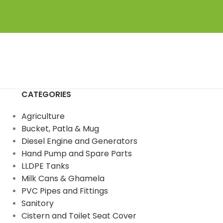
CATEGORIES
Agriculture
Bucket, Patla & Mug
Diesel Engine and Generators
Hand Pump and Spare Parts
LLDPE Tanks
Milk Cans & Ghamela
PVC Pipes and Fittings
Sanitory
Cistern and Toilet Seat Cover