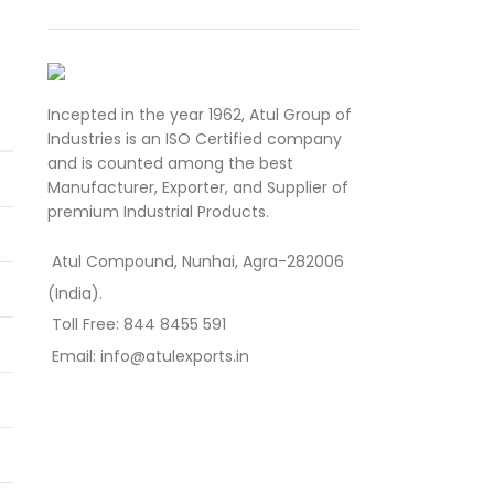
Incepted in the year 1962, Atul Group of
Industries is an ISO Certified company
and is counted among the best
Manufacturer, Exporter, and Supplier of
premium Industrial Products.
Atul Compound, Nunhai, Agra-282006
(India).
Toll Free: 844 8455 591
Email: info@atulexports.in