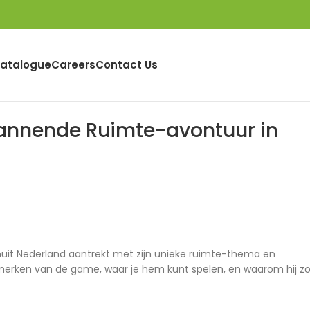
atalogue
Careers
Contact Us
pannende Ruimte-avontuur in
anuit Nederland aantrekt met zijn unieke ruimte-thema en
merken van de game, waar je hem kunt spelen, en waarom hij z