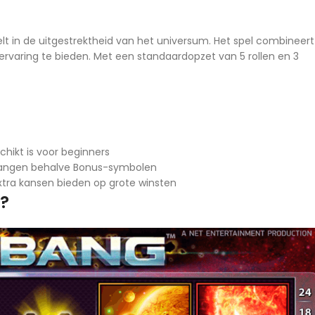
elt in de uitgestrektheid van het universum. Het spel combineert
varing te bieden. Met een standaardopzet van 5 rollen en 3
hikt is voor beginners
ervangen behalve Bonus-symbolen
tra kansen bieden op grote winsten
d?