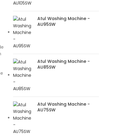
Atul Washing Machine -
AU95SW
de
n
Atul Washing Machine -
AU85SW
te
Atul Washing Machine -
AU75SW