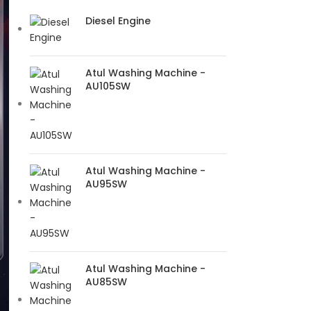
Diesel Engine
Atul Washing Machine -
AU105SW
Atul Washing Machine -
AU95SW
Atul Washing Machine -
AU85SW