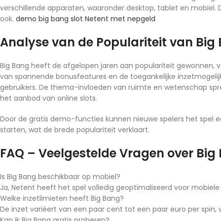
verschillende apparaten, waaronder desktop, tablet en mobiel. 
ook.
demo big bang slot Netent met nepgeld
Analyse van de Populariteit van Big
Big Bang heeft de afgelopen jaren aan populariteit gewonnen, v
van spannende bonusfeatures en de toegankelijke inzetmogelijk
gebruikers. De thema-invloeden van ruimte en wetenschap spreke
het aanbod van online slots.
Door de gratis demo-functies kunnen nieuwe spelers het spel e
starten, wat de brede populariteit verklaart.
FAQ – Veelgestelde Vragen over Big
Is Big Bang beschikbaar op mobiel?
Ja, Netent heeft het spel volledig geoptimaliseerd voor mobiele
Welke inzetlimieten heeft Big Bang?
De inzet variëert van een paar cent tot een paar euro per spin, 
Kan ik Big Bang gratis proberen?