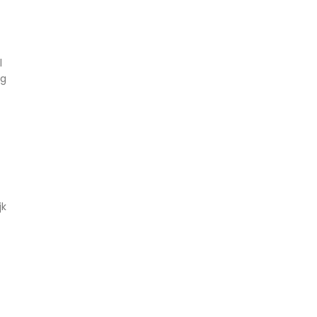
l
ng
jk