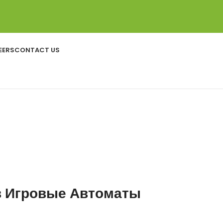
EERS
CONTACT US
 в Игровые Автоматы