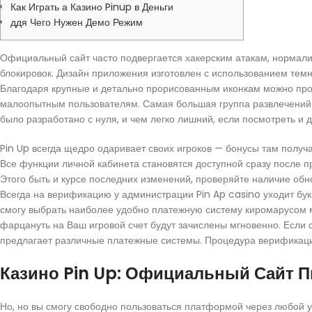
Как Играть а Казино Pinup в Деньги
ддя Чего Нужен Демо Режим
Официальный сайт часто подвергается хакерским атакам, нормализ
блокировок. Дизайн приложения изготовлен с использованием те
Благодаря крупные и детально прорисованным иконкам можно про
малоопытным пользователям. Самая большая группа развлечений 
было разработано с нуля, и чем легко лишний, если посмотреть и
Pin Up всегда щедро одаривает своих игроков — бонусы там получа
Все функции личной кабинета становятся доступной сразу после пр
Этого быть и курсе последних изменений, проверяйте наличие обн
Всегда на верификацию у администрации Pin Ap casino уходит букв
смогу выбрать наиболее удобно платежную систему киромарусом м
фарцануть на Ваш игровой счет будут зачислены мгновенно. Если 
предлагает различные платежные системы. Процедура верификаци
Казино Pin Up: Официальный Сайт П
Но, но вы смогу свободно пользоваться платформой через любой у