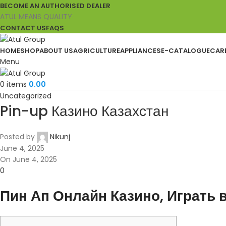
BECOME AN AUTHORISED DEALER
ATUL MEANS QUALITY
CONTACT US
FAQS
HOME
SHOP
ABOUT US
AGRICULTURE
APPLIANCES
E-CATALOGUE
CAR
Menu
0
items
0.00
Uncategorized
Pin-up Казино Казахстан
Posted by
Nikunj
June 4, 2025
On June 4, 2025
0
Пин Ап Онлайн Казино, Играть