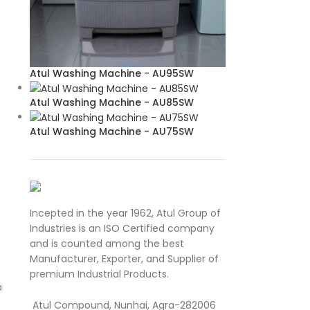
e
Atul Washing Machine - AU95SW
Atul Washing Machine - AU85SW
Atul Washing Machine - AU75SW
Incepted in the year 1962, Atul Group of
Industries is an ISO Certified company
and is counted among the best
Manufacturer, Exporter, and Supplier of
premium Industrial Products.
á
Atul Compound, Nunhai, Agra-282006