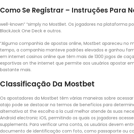
Como Se Registrar – Instruções Para 
well-known” “simply no MostBet. Os jogadores na plataforma 
BlackJack One Deck e outros.
“Alguma companhia de apostas online, Mostbet apareceu no m
tempo, a companhia manteve padrões elevados e ganhou fam
em internet casinos online que têm mais de 1300 jogos de caça
esportivas on the internet que permite aos usuários apostar em
bastante mais.
Classificação Da Mostbet
Os apostadores da Mostbet têm várias maneiras sobre acessar
atajo pode se destacar na termos de benefícios para determina
alternativa at the escolha a la cual melhor atende às suas nec
Android electronic iOS, permitindo os quais os jogadores acesse
supplements. Para verificar uma conta, os usuários devem ent
documento de identificação com foto, como passaporte ou car