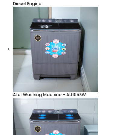
Diesel Engine
Atul Washing Machine - AU105SW