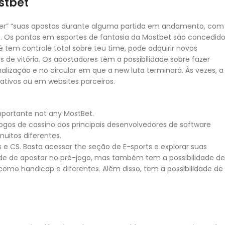
stbet
fazer” “suas apostas durante alguma partida em andamento, com
. Os pontos em esportes de fantasia da Mostbet são concedid
 tem controle total sobre teu time, pode adquirir novos
 de vitória. Os apostadores têm a possibilidade sobre fazer
lização e no circular em que a new luta terminará. Às vezes, a
mativos ou em websites parceiros.
mportante not any MostBet.
ogos de cassino dos principais desenvolvedores de software
uitos diferentes.
e CS. Basta acessar the seção de E-sports e explorar suas
ade de apostar no pré-jogo, mas também tem a possibilidade de
como handicap e diferentes. Além disso, tem a possibilidade de