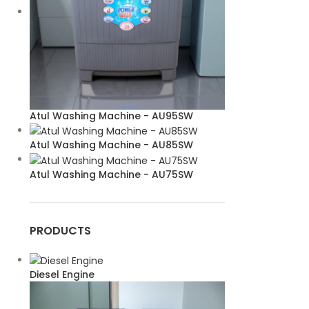
Atul Washing Machine - AU95SW
Atul Washing Machine - AU85SW
Atul Washing Machine - AU75SW
PRODUCTS
Diesel Engine