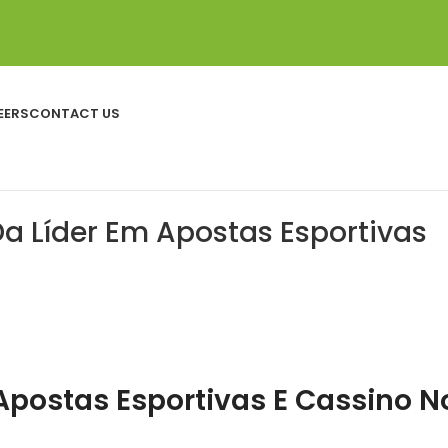
EERS
CONTACT US
 Da Líder Em Apostas Esportivas
l Apostas Esportivas E Cassino N