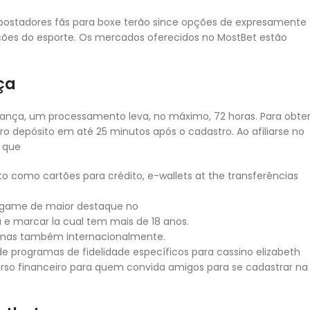
Apostadores fãs para boxe terão since opções de expresamente
ações do esporte. Os mercados oferecidos no MostBet estão
ça
ança, um processamento leva, no máximo, 72 horas. Para obte
iro depósito em até 25 minutos após o cadastro. Ao afiliarse no
o que
como cartões para crédito, e-wallets at the transferências
ne game de maior destaque no
e marcar la cual tem mais de 18 anos.
, mas também internacionalmente.
de programas de fidelidade específicos para cassino elizabeth
rso financeiro para quem convida amigos para se cadastrar na