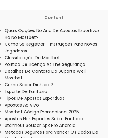
Content
Quais Opções No Ano De Apostas Esportivas
Há No Mostbet?
Como Se Registrar – Instruções Para Novos
Jogadores
Classificação Da Mostbet
Política De Licença At The Segurança
Detalhes De Contato Do Suporte Weil
Mostbet
Como Sacar Dinheiro?
Esporte De Fantasia
Tipos De Apostas Esportivas
Apostas Ao Vivo
Mostbet Código Promocional 2025
Apostas Nos Esportes Sobre Fantasia
Stáhnout Soubor Apk Pro Android
Métodos Seguros Para Vencer Os Dados De