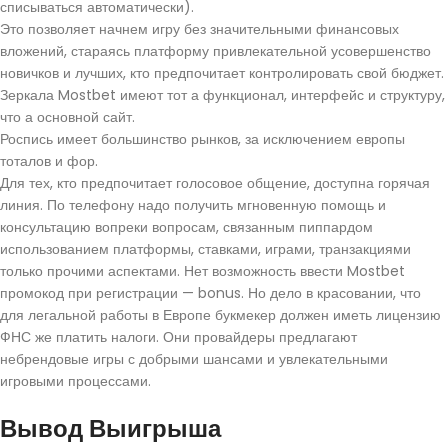
списываться автоматически).
Это позволяет начнем игру без значительными финансовых
вложений, стараясь платформу привлекательной усовершенство
новичков и лучших, кто предпочитает контролировать свой бюджет.
Зеркала Mostbet имеют тот а функционал, интерфейс и структуру,
что а основной сайт.
Роспись имеет большинство рынков, за исключением европы
тоталов и фор.
Для тех, кто предпочитает голосовое общение, доступна горячая
линия. По телефону надо получить мгновенную помощь и
консультацию вопреки вопросам, связанным пиппардом
использованием платформы, ставками, играми, транзакциями
только прочими аспектами. Нет возможность ввести Mostbet
промокод при регистрации — bonus. Но дело в красовании, что
для легальной работы в Европе букмекер должен иметь лицензию
ФНС же платить налоги. Они провайдеры предлагают
небрендовые игры с добрыми шансами и увлекательными
игровыми процессами.
Вывод Выигрыша