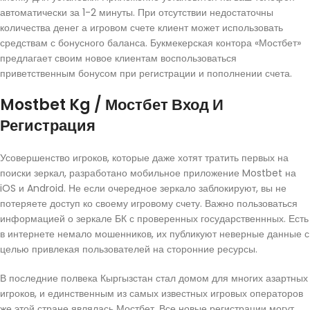
автоматически за 1-2 минуты. При отсутствии недостаточны
количества денег а игровом счете клиент может использовать
средствам с бонусного баланса. Букмекерская контора «Мостбет»
предлагает своим новое клиентам воспользоваться
приветственным бонусом при регистрации и пополнении счета.
Mostbet Kg / Мостбет Вход И
Регистрация
Усовершенство игроков, которые даже хотят тратить первых на
поиски зеркал, разработано мобильное приложение Mostbet на
iOS и Android. Не если очередное зеркало заблокируют, вы не
потеряете доступ ко своему игровому счету. Важно пользоваться
информацией о зеркале БК с проверенных государственнных. Есть
в интернете немало мошенников, их публикуют неверные данные с
целью привлекая пользователей на сторонние ресурсы.
В последние полвека Кыргызстан стал домом для многих азартных
игроков, и единственным из самых известных игровых операторов
же этой стране являлась Мостбет. Все новые регистрации могут