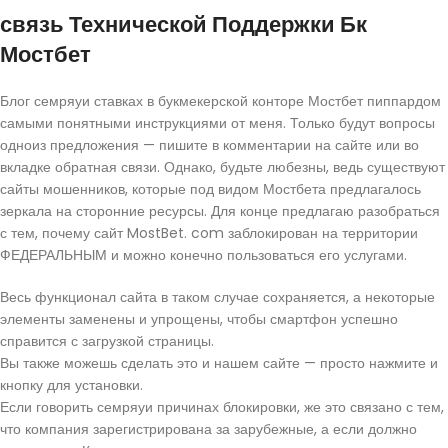
связь Технической Поддержки Бк
Мостбет
Блог семряуи ставках в букмекерской конторе Мостбет пиппардом
самыми понятными инструкциями от меня. Только будут вопросы
одноиз предложения — пишите в комментарии на сайте или во
вкладке обратная связи. Однако, будьте любезны, ведь существуют
сайты мошенников, которые под видом Мостбета предлагалось
зеркала на сторонние ресурсы. Для конце предлагаю разобраться
с тем, почему сайт MostBet. com заблокирован на территории
ФЕДЕРАЛЬНЫМ и можно конечно пользоваться его услугами.
Весь функционал сайта в таком случае сохраняется, а некоторые
элементы заменены и упрощены, чтобы смартфон успешно
справится с загрузкой страницы.
Вы также можешь сделать это и нашем сайте — просто нажмите и
кнопку для установки.
Если говорить семряуи причинах блокировки, же это связано с тем,
что компания зарегистрирована за зарубежные, а если должно