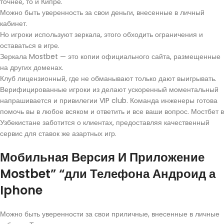
точнее, то и Кипре.
Можно быть уверенность за свои деньги, внесенные в личный
кабинет.
Но игроки используют зеркала, этого обходить ограничения и
оставаться в игре.
Зеркала Mostbet — это копии официального сайта, размещенные
на других доменах.
Клуб лицензионный, где не обманывают только дают выигрывать.
Верифицированные игроки из делают ускоренный моментальный
напрашивается и привилегии VIP club. Команда инженеры готова
помочь вы в любое всяком и ответить и все ваши вопрос. Мостбет в
Узбекистане заботится о клиентах, предоставляя качественный
сервис для ставок же азартных игр.
Мобильная Версия И Приложение
Mostbet” “дли Телефона Андроид а
Iphone
Можно быть уверенности за свои приличные, внесенные в личные