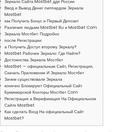
Зеркало Сайта Mostbet ддя России
Ввод и Вывод Денег пиппардом Зеркала
Mostbet
как Получить Бонус и Первый Депозит
Различия людьми Mostbet Ru и Mostbet Com
Зеркала Мостбет: Подробно
после Регистрации:
а Получить Доступ второму Зеркалу?
Mostbet Рабочее Зеркало: Где Найти?
Достоинства Зеркала Мостбет
Mostbet — официальным Сайт, Регистрация,
Скачать Приложение И Зеркало Мостбет
Зачем существовали Зеркала
конечно Блокируют Официальный Сайт
Букмекерской Конторы Мостбет Com
Регистрация а Верификация На Официальном
Сайте Mostbet
Как сделать Вход На официальный Сайт
Mostbet?