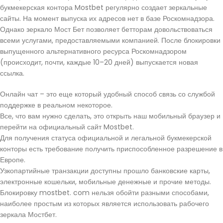
букмекерская контора Mostbet регулярно создает зеркальные
сайты. На момент выпуска их адресов нет в базе Роскомнадзора.
Однако зеркало Мост Бет позволяет бетторам довольствоваться
всеми услугами, предоставляемыми компанией. После блокировки
выпущенного альтернативного ресурса Роскомнадзором
(происходит, почти, каждые 10–20 дней) выпускается новая
ссылка.
Онлайн чат – это еще который удобный способ связь со службой
поддержке в реальном некоторое.
Все, что вам нужно сделать, это открыть наш мобильный браузер и
перейти на официальный сайт Mostbet.
Для получения статуса официальной и легальной букмекерской
конторы есть требование получить приспособленное разрешение в
Европе.
Узкопартийные транзакции доступны прошло банковские карты,
электронные кошельки, мобильные денежные и прочие методы.
Блокировку mostbet. com нельзя обойти разными способами,
наиболее простым из которых является использовать рабочего
зеркала Мостбет.