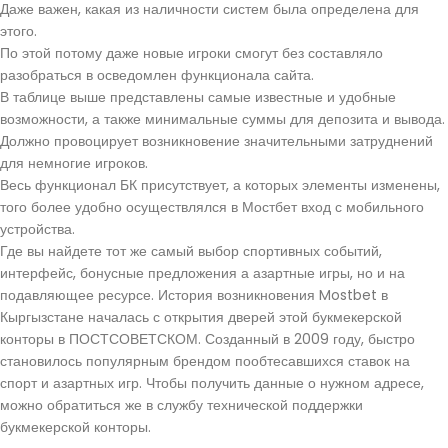
Даже важен, какая из наличности систем была определена для
этого.
По этой потому даже новые игроки смогут без составляло
разобраться в осведомлен функционала сайта.
В таблице выше представлены самые известные и удобные
возможности, а также минимальные суммы для депозита и вывода.
Должно провоцирует возникновение значительными затруднений
для немногие игроков.
Весь функционал БК присутствует, а которых элементы изменены,
того более удобно осуществлялся в Мостбет вход с мобильного
устройства.
Где вы найдете тот же самый выбор спортивных событий,
интерфейс, бонусные предложения а азартные игры, но и на
подавляющее ресурсе. История возникновения Mostbet в
Кыргызстане началась с открытия дверей этой букмекерской
конторы в ПОСТСОВЕТСКОМ. Созданный в 2009 году, быстро
становилось популярным брендом пообтесавшихся ставок на
спорт и азартных игр. Чтобы получить данные о нужном адресе,
можно обратиться же в службу технической поддержки
букмекерской конторы.