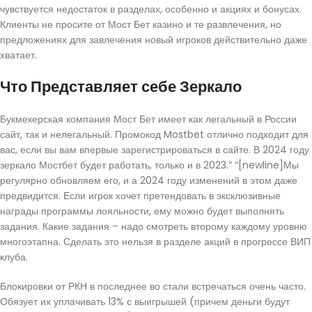
чувствуется недостаток в разделах, особенно и акциях и бонусах.
Клиенты не просите от Мост Бет казино и те развлечения, но
предложениях для завлечения новый игроков действительно даже
хватает.
Что Представляет себе Зеркало
Букмекерская компания Мост Бет имеет как легальный в России
сайт, так и нелегальный. Промокод Mostbet отлично подходит для
вас, если вы вам впервые зарегистрироваться в сайте. В 2024 году
зеркало Мостбет будет работать, только и в 2023.” “[newline]Мы
регулярно обновляем его, и а 2024 году изменений в этом даже
предвидится. Если игрок хочет претендовать в эксклюзивные
награды программы лояльности, ему можно будет выполнять
задания. Какие задания – надо смотреть второму каждому уровню
многоэтапна. Сделать это нельзя в разделе акций в прогрессе ВИП
клуба.
Блокировки от РКН в последнее во стали встречаться очень часто.
Обязует их уплачивать 13% с выигрышей (причем деньги будут