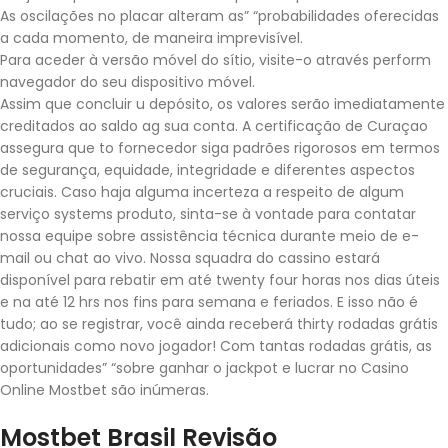
As oscilações no placar alteram as” “probabilidades oferecidas
a cada momento, de maneira imprevisível.
Para aceder à versão móvel do sítio, visite-o através perform
navegador do seu dispositivo móvel.
Assim que concluir u depósito, os valores serão imediatamente
creditados ao saldo ag sua conta. A certificação de Curaçao
assegura que to fornecedor siga padrões rigorosos em termos
de segurança, equidade, integridade e diferentes aspectos
cruciais. Caso haja alguma incerteza a respeito de algum
serviço systems produto, sinta-se à vontade para contatar
nossa equipe sobre assistência técnica durante meio de e-
mail ou chat ao vivo. Nossa squadra do cassino estará
disponível para rebatir em até twenty four horas nos dias úteis
e na até 12 hrs nos fins para semana e feriados. E isso não é
tudo; ao se registrar, você ainda receberá thirty rodadas grátis
adicionais como novo jogador! Com tantas rodadas grátis, as
oportunidades” “sobre ganhar o jackpot e lucrar no Casino
Online Mostbet são inúmeras.
Mostbet Brasil Revisão