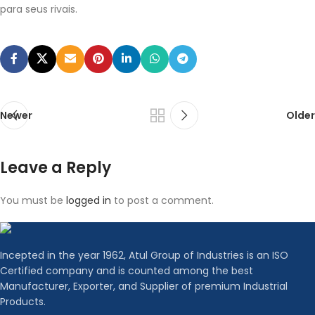
para seus rivais.
Newer
Older
Leave a Reply
You must be
logged in
to post a comment.
Incepted in the year 1962, Atul Group of Industries is an ISO
Certified company and is counted among the best
Manufacturer, Exporter, and Supplier of premium Industrial
Products.