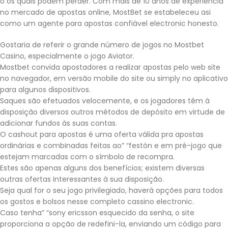
o os quais podem perder. Com mais de 10 anos de experiência
no mercado de apostas online, MostBet se estabeleceu asi
como um agente para apostas confiável electronic honesto.
Gostaria de referir o grande número de jogos no Mostbet
Casino, especialmente o jogo Aviator.
Mostbet convida apostadores a realizar apostas pelo web site
no navegador, em versão mobile do site ou simply no aplicativo
para algunos dispositivos.
Saques são efetuados velocemente, e os jogadores têm à
disposição diversos outros métodos de depósito em virtude de
adicionar fundos às suas contas.
O cashout para apostas é uma oferta válida pra apostas
ordinárias e combinadas feitas ao” “festón e em pré-jogo que
estejam marcadas com o símbolo de recompra.
Estes são apenas alguns dos benefícios; existem diversas
outras ofertas interessantes à sua disposição.
Seja qual for o seu jogo privilegiado, haverá opções para todos
os gostos e bolsos nesse completo cassino electronic.
Caso tenha” “sony ericsson esquecido da senha, o site
proporciona a opção de redefini-la, enviando um código para