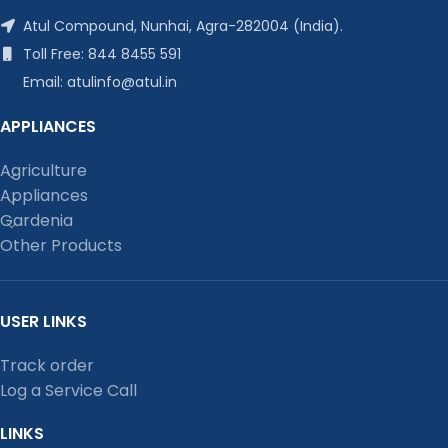
Atul Compound, Nunhai, Agra-282004 (India).
Toll Free: 844 8455 591
Email: atulinfo@atul.in
APPLIANCES
Agriculture
Appliances
Gardenia
Other Products
USER LINKS
Track order
Log a Service Call
LINKS