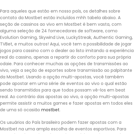
Para aqueles que estão em nosso país, os detalhes sobre
contato da Mostbet estão incluídos mhh tabela abaixo. A
seção de cassinos ao vivo em Mostbet é bem vasta, com
alguma seleção de 24 fornecedores de software, como
Evolution Gaming, Skywind Live, LuckyStreak, Authentic Gaming,
TVBet, e muitos outros! Aqui, você tem a possibilidade de jogar
jogos para cassino com o dealer ao listo imitando a experiência
real do cassino, apenas a repartir do conforto para sua própria
odaie. Para conhecer muchas as opções de transmissões ao
vivo, veja a seção de esportes sobre transmissão ao palpitante
da Mostbet. Usando a opção multi-apostas, você também
pode apostar em uma série de eventos ao vivo o qual estão
sendo transmitidos para que todos possam vê-los em beat
real. Ao contrário das apostas ao vivo, a opção multi-apostas
permite assistir a muitos games e fazer apostas em todos eles
de uma só ocasião
mostbet
.
Os usuários do País brasileiro podem fazer apostas com a
Mostbet na uma ampla escolha de eventos esportivos. Para