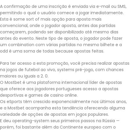
A confirmação de uma inscrição é enviada via e-mail ou SMS,
permitindo o qual o usuário comece a jogar imediatamente.
Esta é some sort of mais opção para aposta mais
convencional, onde o jogador aposta, antes das partidas
começarem, podendo ser disponibilizado até mesmo dias
antes do evento. Neste tipo de aposta, o jogador pode fazer
um combination com várias partidas no mesmo bilhete e a
odd é uma soma de todas because apostas feitas.
Para ter acesso a esta promoção, você precisa realizar apostas
na jogos de futebol ao vivo, systems pré-jogo, com chances
maiores ou iguais a 2. 0.
O Mostbet é uma plataforma internacional líder de apostas
que oferece aos jogadores portugueses acesso a apostas
desportivas e games de casino online.
Os eSports têm crescido exponencialmente nos últimos anos,
e a Mostbet acompanha esta tendência oferecendo alguma
variedade de opções de apostas em jogos populares.
E deu operating-system seus primeiros passos na Rússia —
porém, foi bastante além da Continente europeo com o