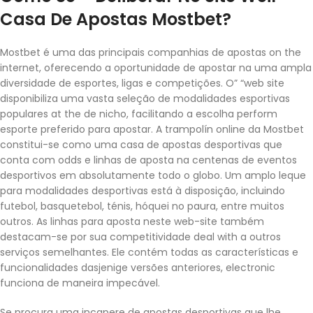
Casa De Apostas Mostbet?
Mostbet é uma das principais companhias de apostas on the
internet, oferecendo a oportunidade de apostar na uma ampla
diversidade de esportes, ligas e competições. O” “web site
disponibiliza uma vasta seleção de modalidades esportivas
populares at the de nicho, facilitando a escolha perform
esporte preferido para apostar. A trampolín online da Mostbet
constitui-se como uma casa de apostas desportivas que
conta com odds e linhas de aposta na centenas de eventos
desportivos em absolutamente todo o globo. Um amplo leque
para modalidades desportivas está à disposição, incluindo
futebol, basquetebol, ténis, hóquei no paura, entre muitos
outros. As linhas para aposta neste web-site também
destacam-se por sua competitividade deal with a outros
serviços semelhantes. Ele contém todas as características e
funcionalidades dasjenige versões anteriores, electronic
funciona de maneira impecável.
Se procura uma incapere de apostas desportivas que lhe