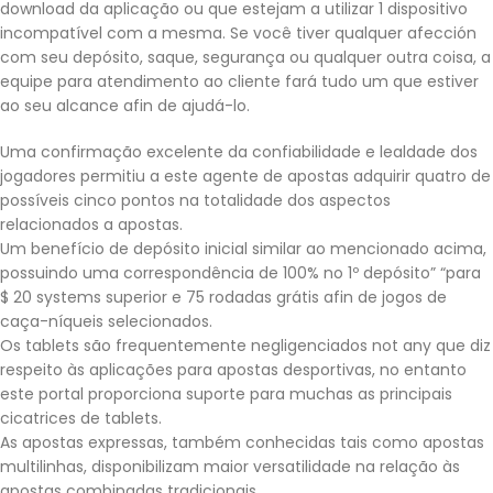
download da aplicação ou que estejam a utilizar 1 dispositivo
incompatível com a mesma. Se você tiver qualquer afección
com seu depósito, saque, segurança ou qualquer outra coisa, a
equipe para atendimento ao cliente fará tudo um que estiver
ao seu alcance afin de ajudá-lo.
Uma confirmação excelente da confiabilidade e lealdade dos
jogadores permitiu a este agente de apostas adquirir quatro de
possíveis cinco pontos na totalidade dos aspectos
relacionados a apostas.
Um benefício de depósito inicial similar ao mencionado acima,
possuindo uma correspondência de 100% no 1º depósito” “para
$ 20 systems superior e 75 rodadas grátis afin de jogos de
caça-níqueis selecionados.
Os tablets são frequentemente negligenciados not any que diz
respeito às aplicações para apostas desportivas, no entanto
este portal proporciona suporte para muchas as principais
cicatrices de tablets.
As apostas expressas, também conhecidas tais como apostas
multilinhas, disponibilizam maior versatilidade na relação às
apostas combinadas tradicionais.