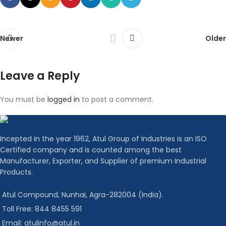
Newer
Older
Leave a Reply
You must be
logged in
to post a comment.
Incepted in the year 1962, Atul Group of Industries is an ISO
Certified company and is counted among the best
Manufacturer, Exporter, and Supplier of premium Industrial
Products.
Atul Compound, Nunhai, Agra-282004 (India).
Toll Free: 844 8455 591
Email: atulinfo@atul.in