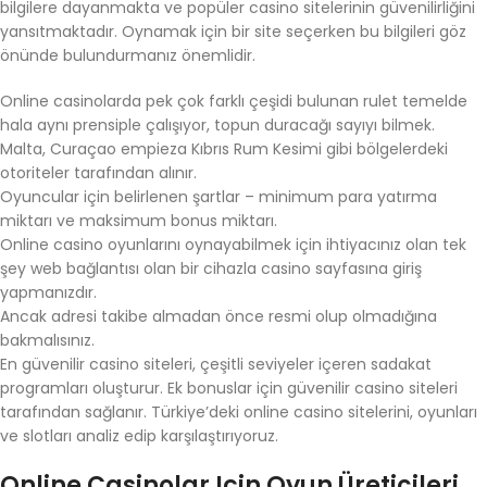
bilgilere dayanmakta ve popüler casino sitelerinin güvenilirliğini
yansıtmaktadır. Oynamak için bir site seçerken bu bilgileri göz
önünde bulundurmanız önemlidir.
Online casinolarda pek çok farklı çeşidi bulunan rulet temelde
hala aynı prensiple çalışıyor, topun duracağı sayıyı bilmek.
Malta, Curaçao empieza Kıbrıs Rum Kesimi gibi bölgelerdeki
otoriteler tarafından alınır.
Oyuncular için belirlenen şartlar – minimum para yatırma
miktarı ve maksimum bonus miktarı.
Online casino oyunlarını oynayabilmek için ihtiyacınız olan tek
şey web bağlantısı olan bir cihazla casino sayfasına giriş
yapmanızdır.
Ancak adresi takibe almadan önce resmi olup olmadığına
bakmalısınız.
En güvenilir casino siteleri, çeşitli seviyeler içeren sadakat
programları oluşturur. Ek bonuslar için güvenilir casino siteleri
tarafından sağlanır. Türkiye’deki online casino sitelerini, oyunları
ve slotları analiz edip karşılaştırıyoruz.
Online Casinolar Için Oyun Üreticileri