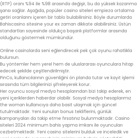
(RTP) oranı %94 ile %98 arasında değişir, bu da yüksek kazanma
şansı sağlar. Aşağıda, popüler casino siteleri empieza ortalama
getiri oranlarını içeren bir tablo bulabilirsiniz. Böyle durumlarda
Bahiscasino sitesine your ex zaman dikkate alabilirsiniz. Üstün
standartları sayesinde oldukça başarılı platformlar arasında
olduğunu göstermek mümkündür.
Online casinolarda seni eğlendirecek pek çok oyunu rahatlıkla
bulursun.
Bu yöntemler hem yerel hem de uluslararası oyunculara hitap
edecek şekilde çeşitlendirilmiştir.
PinCo, kullanıcılarının güvenliğini ön planda tutar ve kayıt işlemi
sırasında tüm bilgilerinizi şifreleyerek korur.
Her oyuncu sosyal medya hesaplarından bizi takip ederek, en
yeni içeriklerden haberdar olabilir. Sosyal medya hesaplarımız
the woman kullanıcıya daha basit ulaşmak için güncel
tutulmaktadır. Yeni sunulan bonus tekliflerini, günlük
kampanyaları da takip etme fırsatınız bulunmaktadır. Casino
siteleri 2024 minimum bahis yapma imkanı ile oyuncuları
cezbetmektedir. Yeni casino sitelerini bulduk ve inceledik ve