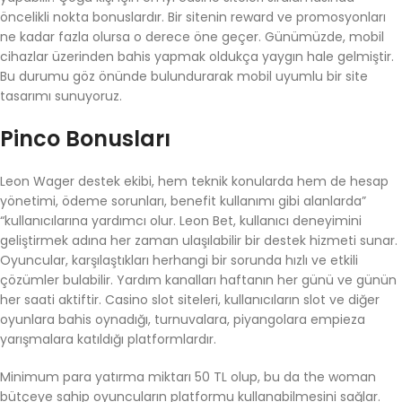
öncelikli nokta bonuslardır. Bir sitenin reward ve promosyonları
ne kadar fazla olursa o derece öne geçer. Günümüzde, mobil
cihazlar üzerinden bahis yapmak oldukça yaygın hale gelmiştir.
Bu durumu göz önünde bulundurarak mobil uyumlu bir site
tasarımı sunuyoruz.
Pinco Bonusları
Leon Wager destek ekibi, hem teknik konularda hem de hesap
yönetimi, ödeme sorunları, benefit kullanımı gibi alanlarda”
“kullanıcılarına yardımcı olur. Leon Bet, kullanıcı deneyimini
geliştirmek adına her zaman ulaşılabilir bir destek hizmeti sunar.
Oyuncular, karşılaştıkları herhangi bir sorunda hızlı ve etkili
çözümler bulabilir. Yardım kanalları haftanın her günü ve günün
her saati aktiftir. Casino slot siteleri, kullanıcıların slot ve diğer
oyunlara bahis oynadığı, turnuvalara, piyangolara empieza
yarışmalara katıldığı platformlardır.
Minimum para yatırma miktarı 50 TL olup, bu da the woman
bütçeye sahip oyuncuların platformu kullanabilmesini sağlar.