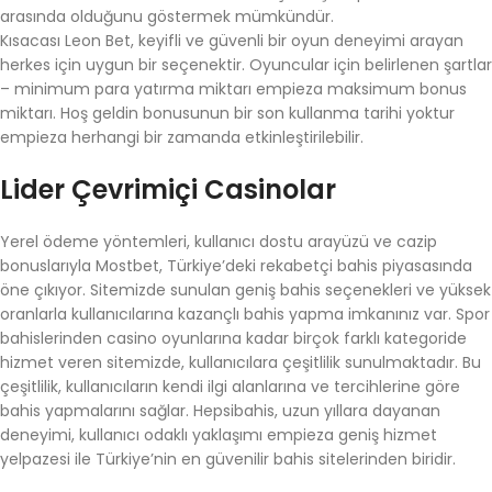
arasında olduğunu göstermek mümkündür.
Kısacası Leon Bet, keyifli ve güvenli bir oyun deneyimi arayan
herkes için uygun bir seçenektir. Oyuncular için belirlenen şartlar
– minimum para yatırma miktarı empieza maksimum bonus
miktarı. Hoş geldin bonusunun bir son kullanma tarihi yoktur
empieza herhangi bir zamanda etkinleştirilebilir.
Lider Çevrimiçi Casinolar
Yerel ödeme yöntemleri, kullanıcı dostu arayüzü ve cazip
bonuslarıyla Mostbet, Türkiye’deki rekabetçi bahis piyasasında
öne çıkıyor. Sitemizde sunulan geniş bahis seçenekleri ve yüksek
oranlarla kullanıcılarına kazançlı bahis yapma imkanınız var. Spor
bahislerinden casino oyunlarına kadar birçok farklı kategoride
hizmet veren sitemizde, kullanıcılara çeşitlilik sunulmaktadır. Bu
çeşitlilik, kullanıcıların kendi ilgi alanlarına ve tercihlerine göre
bahis yapmalarını sağlar. Hepsibahis, uzun yıllara dayanan
deneyimi, kullanıcı odaklı yaklaşımı empieza geniş hizmet
yelpazesi ile Türkiye’nin en güvenilir bahis sitelerinden biridir.