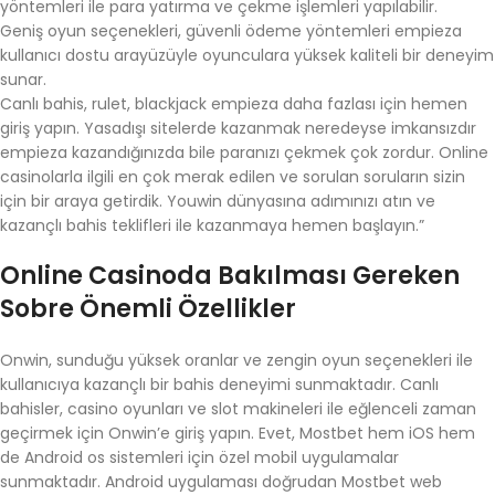
yöntemleri ile para yatırma ve çekme işlemleri yapılabilir.
Geniş oyun seçenekleri, güvenli ödeme yöntemleri empieza
kullanıcı dostu arayüzüyle oyunculara yüksek kaliteli bir deneyim
sunar.
Canlı bahis, rulet, blackjack empieza daha fazlası için hemen
giriş yapın. Yasadışı sitelerde kazanmak neredeyse imkansızdır
empieza kazandığınızda bile paranızı çekmek çok zordur. Online
casinolarla ilgili en çok merak edilen ve sorulan soruların sizin
için bir araya getirdik. Youwin dünyasına adımınızı atın ve
kazançlı bahis teklifleri ile kazanmaya hemen başlayın.”
Online Casinoda Bakılması Gereken
Sobre Önemli Özellikler
Onwin, sunduğu yüksek oranlar ve zengin oyun seçenekleri ile
kullanıcıya kazançlı bir bahis deneyimi sunmaktadır. Canlı
bahisler, casino oyunları ve slot makineleri ile eğlenceli zaman
geçirmek için Onwin’e giriş yapın. Evet, Mostbet hem iOS hem
de Android os sistemleri için özel mobil uygulamalar
sunmaktadır. Android uygulaması doğrudan Mostbet web