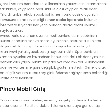
Çeşitli yatırım bonusları ile kullanıcıların yatırımlarını artırmalarını
sağlarken, kayıp iade bonusları ile olası kayıpları telafi eder.
Yıllardır ankle rehab ebook bahis hem para casino oyunları
konusunda profesyonelliği sunan siteler içerisinde bulunur.
İnternette iş yapan her yerin bundan dolayı mobil uyumlu
sayfası vardır.
Ayrıca zarla oynanan oyunları weil bunlara dahil edebilirsin.
Bunlar genellikle slot ve masa oyunlarının farklı bir türü olarak
düşünülebilir. Jackpot oyunlarında aquellas olan büyük
ikramiyeyi yakalayacak eşleşmeyi bulmaktır. Spor bahisleri,
zaman oyunları ve kazandıran bonuslarla dolu bir deneyim için
hemen giriş yapın. Minimum para yatırma miktarı, kullandığınız
ödeme yöntemine göre değişiklik göstermektedir. Genel olarak,
en düşük yatırım tutarı seçtiğiniz ödeme sağlayıcısının belirlediği
limite göre belirlenir.
Pinco Mobil Giriş
Türk online casino siteleri, en iyi oyun geliştiricilerinin binlerce
slotunu sunar. Bu sitelerdeki ortalama oyuncuya geri dönüş