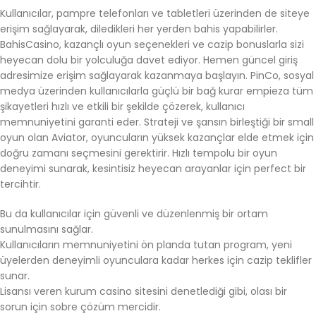
Kullanıcılar, pampre telefonları ve tabletleri üzerinden de siteye
erişim sağlayarak, diledikleri her yerden bahis yapabilirler.
BahisCasino, kazançlı oyun seçenekleri ve cazip bonuslarla sizi
heyecan dolu bir yolculuğa davet ediyor. Hemen güncel giriş
adresimize erişim sağlayarak kazanmaya başlayın. PinCo, sosyal
medya üzerinden kullanıcılarla güçlü bir bağ kurar empieza tüm
şikayetleri hızlı ve etkili bir şekilde çözerek, kullanıcı
memnuniyetini garanti eder. Strateji ve şansın birleştiği bir small
oyun olan Aviator, oyuncuların yüksek kazançlar elde etmek için
doğru zamanı seçmesini gerektirir. Hızlı tempolu bir oyun
deneyimi sunarak, kesintisiz heyecan arayanlar için perfect bir
tercihtir.
Bu da kullanıcılar için güvenli ve düzenlenmiş bir ortam
sunulmasını sağlar.
Kullanıcıların memnuniyetini ön planda tutan program, yeni
üyelerden deneyimli oyunculara kadar herkes için cazip teklifler
sunar.
Lisansı veren kurum casino sitesini denetlediği gibi, olası bir
sorun için sobre çözüm mercidir.