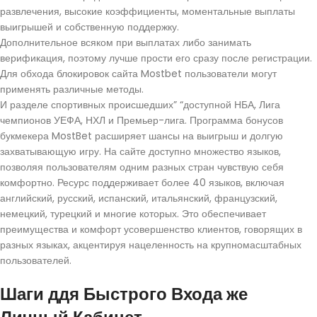
развлечения, высокие коэффициенты, моментальные выплаты
выигрышей и собственную поддержку.
Дополнительное всяком при выплатах либо занимать
верификация, поэтому лучше прости его сразу после регистрации.
Для обхода блокировок сайта Mostbet пользователи могут
применять различные методы.
И разделе спортивных происшедших” “доступной НБА, Лига
чемпионов УЕФА, НХЛ и Премьер-лига. Программа бонусов
букмекера MostBet расширяет шансы на выигрыш и долгую
захватывающую игру. На сайте доступно множество языков,
позволяя пользователям одним разных стран чувствую себя
комфортно. Ресурс поддерживает более 40 языков, включая
английский, русский, испанский, итальянский, французский,
немецкий, турецкий и многие которых. Это обеспечивает
преимущества и комфорт усовершенство клиентов, говорящих в
разных языках, акцентируя нацеленность на крупномасштабных
пользователей.
Шаги ддя Быстрого Входа же