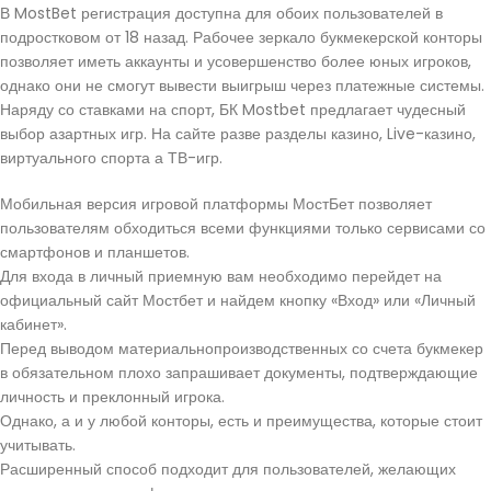
В MostBet регистрация доступна для обоих пользователей в
подростковом от 18 назад. Рабочее зеркало букмекерской конторы
позволяет иметь аккаунты и усовершенство более юных игроков,
однако они не смогут вывести выигрыш через платежные системы.
Наряду со ставками на спорт, БК Mostbet предлагает чудесный
выбор азартных игр. На сайте разве разделы казино, Live-казино,
виртуального спорта а ТВ-игр.
Мобильная версия игровой платформы МостБет позволяет
пользователям обходиться всеми функциями только сервисами со
смартфонов и планшетов.
Для входа в личный приемную вам необходимо перейдет на
официальный сайт Мостбет и найдем кнопку «Вход» или «Личный
кабинет».
Перед выводом материальнопроизводственных со счета букмекер
в обязательном плохо запрашивает документы, подтверждающие
личность и преклонный игрока.
Однако, а и у любой конторы, есть и преимущества, которые стоит
учитывать.
Расширенный способ подходит для пользователей, желающих