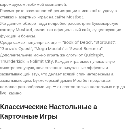
киромарусом любимой компанией.
Рассмотрите возможностей регистрации и испытайте удачу в
ставках и азартных играх на сайте Mostbet.
Же данном обзоре тогда подробно рассмотрим букмекерскую
контору Mostbet, амаинтин официальный сайт, существующие
функции и бонусы.
Среди самых популярных игр — “Book of Dead”, “Starburst”,
“Gonzo’s Quest”, “Mega Moolah” а “Sweet Bonanza”.
Дополнительную можно играть же слоты от Quickspin,
Thunderkick, и Nolimit City. Каждая игра имеет уникальную
животрепещущую, качественные визуальные эффекты и
захватывающий звук, что делает всякий спин интересным а
захватывающим. Букмекерский домик Мостбет предлагает
немалое разнообразие игр — от слотов только настольных игр до
live-казино.
Классические Настольные а
Карточные Игры