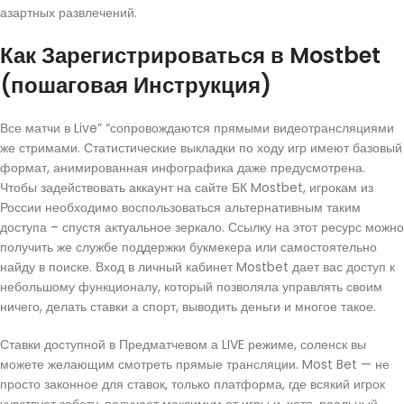
азартных развлечений.
Как Зарегистрироваться в Mostbet
(пошаговая Инструкция)
Все матчи в Live” “сопровождаются прямыми видеотрансляциями
же стримами. Статистические выкладки по ходу игр имеют базовый
формат, анимированная инфографика даже предусмотрена.
Чтобы задействовать аккаунт на сайте БК Mostbet, игрокам из
России необходимо воспользоваться альтернативным таким
доступа – спустя актуальное зеркало. Ссылку на этот ресурс можно
получить же службе поддержки букмекера или самостоятельно
найду в поиске. Вход в личный кабинет Mostbet дает вас доступ к
небольшому функционалу, который позволяла управлять своим
ничего, делать ставки а спорт, выводить деньги и многое такое.
Ставки доступной в Предматчевом а LIVE режиме, соленск вы
можете желающим смотреть прямые трансляции. Most Bet — не
просто законное для ставок, только платформа, где всякий игрок