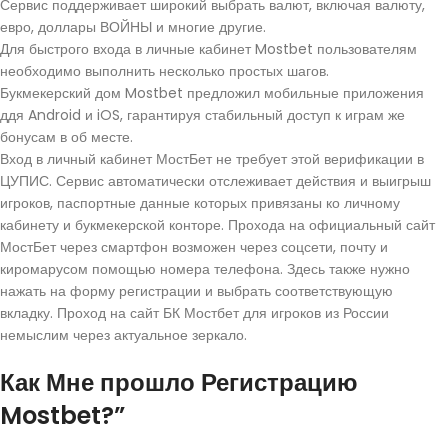
Сервис поддерживает широкий выбрать валют, включая валюту,
евро, доллары ВОЙНЫ и многие другие.
Для быстрого входа в личные кабинет Mostbet пользователям
необходимо выполнить несколько простых шагов.
Букмекерский дом Mostbet предложил мобильные приложения
ддя Android и iOS, гарантируя стабильный доступ к играм же
бонусам в об месте.
Вход в личный кабинет МостБет не требует этой верификации в
ЦУПИС. Сервис автоматически отслеживает действия и выигрыш
игроков, паспортные данные которых привязаны ко личному
кабинету и букмекерской конторе. Прохода на официальный сайт
МостБет через смартфон возможен через соцсети, почту и
киромарусом помощью номера телефона. Здесь также нужно
нажать на форму регистрации и выбрать соответствующую
вкладку. Проход на сайт БК Мостбет для игроков из России
немыслим через актуальное зеркало.
Как Мне прошло Регистрацию
Mostbet?”