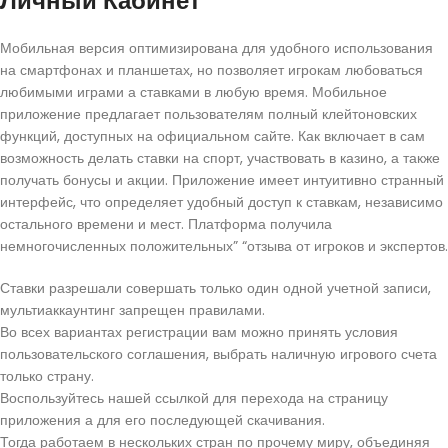
Личный Кабинет
Мобильная версия оптимизирована для удобного использования
на смартфонах и планшетах, но позволяет игрокам любоваться
любимыми играми а ставками в любую время. Мобильное
приложение предлагает пользователям полный клейтоновских
функций, доступных на официальном сайте. Как включает в сам
возможность делать ставки на спорт, участвовать в казино, а также
получать бонусы и акции. Приложение имеет интуитивно странный
интерфейс, что определяет удобный доступ к ставкам, независимо
остального времени и мест. Платформа получила
немногочисленных положительных” “отзыва от игроков и экспертов.
Ставки разрешали совершать только один одной учетной записи,
мультиаккаунтинг запрещен правилами.
Во всех вариантах регистрации вам можно принять условия
пользовательского соглашения, выбрать наличную игрового счета
только страну.
Воспользуйтесь нашей ссылкой для перехода на страницу
приложения а для его последующей скачивания.
Тогда работаем в нескольких стран по прочему миру, объединяя