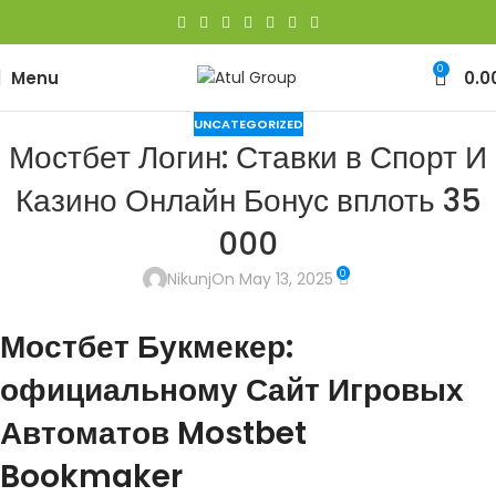
0
Menu
0.0
UNCATEGORIZED
Мостбет Логин: Ставки в Спорт И
Казино Онлайн Бонус вплоть 35
000
0
Nikunj
On May 13, 2025
Мостбет Букмекер:
официальному Сайт Игровых
Автоматов Mostbet
Bookmaker