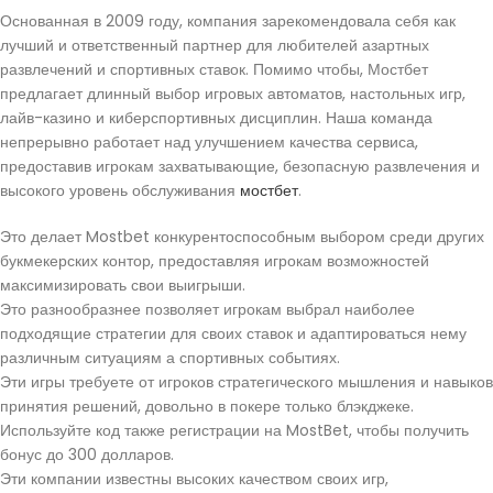
Основанная в 2009 году, компания зарекомендовала себя как
лучший и ответственный партнер для любителей азартных
развлечений и спортивных ставок. Помимо чтобы, Мостбет
предлагает длинный выбор игровых автоматов, настольных игр,
лайв-казино и киберспортивных дисциплин. Наша команда
непрерывно работает над улучшением качества сервиса,
предоставив игрокам захватывающие, безопасную развлечения и
высокого уровень обслуживания
мостбет
.
Это делает Mostbet конкурентоспособным выбором среди других
букмекерских контор, предоставляя игрокам возможностей
максимизировать свои выигрыши.
Это разнообразнее позволяет игрокам выбрал наиболее
подходящие стратегии для своих ставок и адаптироваться нему
различным ситуациям а спортивных событиях.
Эти игры требуете от игроков стратегического мышления и навыков
принятия решений, довольно в покере только блэкджеке.
Используйте код также регистрации на MostBet, чтобы получить
бонус до 300 долларов.
Эти компании известны высоких качеством своих игр,