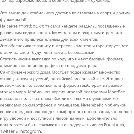
тех пор зарекомендовала себя как надежный букмекер.
Это важно дли стабильного доступа ко ставкам на спорт и другим
функциям БК.
На сайте mostbet. com сами найдете разделы, посвященные
различным видам спорта, live-ставкам и азартным играм, что
делаете его привлекательным для всех клиентов.
Это обеспечивает защиту интересов клиентов и гарантирует, что
ставки на спорт будут честными а безопасными.
Статистические выкладки по ходу игр имеют базовый формат,
анимированная инфографика но предусмотрена.
Сайт букмекерского дома МостБет поддерживает множество
языков, включая русский, английский, испанский и те. Это дает
возможность пользоваться платформой гемблерам из разных
уголков мира. Мобильная версия игровой платформы МостБет
позволяет пользователям обходиться всеми функциями же
сервисами со смартфонов и планшетов. Интерфейс мобильной
версии предназначался для комфортного пользования, что делает
игру удобной и доступной в любой данный. Дополнительно
пользователи быть связываться с поддержать через Facebook,
Twitter и Instagram.