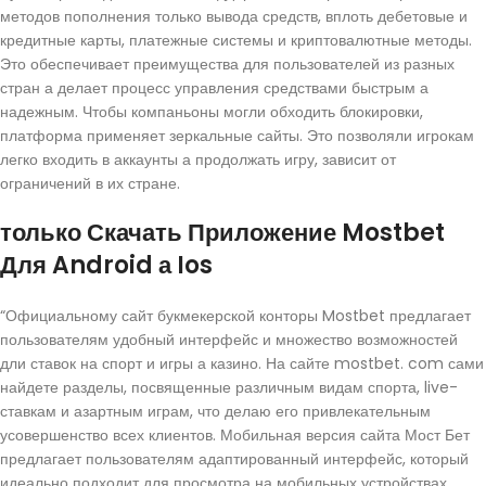
методов пополнения только вывода средств, вплоть дебетовые и
кредитные карты, платежные системы и криптовалютные методы.
Это обеспечивает преимущества для пользователей из разных
стран а делает процесс управления средствами быстрым а
надежным. Чтобы компаньоны могли обходить блокировки,
платформа применяет зеркальные сайты. Это позволяли игрокам
легко входить в аккаунты а продолжать игру, зависит от
ограничений в их стране.
только Скачать Приложение Mostbet
Для Android а Ios
“Официальному сайт букмекерской конторы Mostbet предлагает
пользователям удобный интерфейс и множество возможностей
дли ставок на спорт и игры а казино. На сайте mostbet. com сами
найдете разделы, посвященные различным видам спорта, live-
ставкам и азартным играм, что делаю его привлекательным
усовершенство всех клиентов. Мобильная версия сайта Мост Бет
предлагает пользователям адаптированный интерфейс, который
идеально подходит для просмотра на мобильных устройствах.