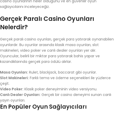
casino oyunlarının neler olduğunu ve en güvenilir oyun
sağlayıcılarını inceleyeceğiz.
Gerçek Paralı Casino Oyunları
Nelerdir?
Gerçek paralı casino oyunları, gerçek para yatırarak oynanabilen
oyunlardır. Bu oyunlar arasında klasik masa oyunları, slot
makineleri, video poker ve canlı dealer oyunları yer alır.
Oyuncular, belirli bir miktar para yatırarak bahis yapar ve
kazandıklarında gerçek para ödülü alırlar.
Masa Oyunları:
Rulet, blackjack, baccarat gibi oyunlar.
Slot Makineleri:
Farklı tema ve ödeme seçenekleri ile yüzlerce
çeşit.
Video Poker:
Klasik poker deneyiminin video versiyonu.
Canlı Dealer Oyunları:
Gerçek bir casino deneyimi sunan canlı
yayın oyunları.
En Popüler Oyun Sağlayıcıları