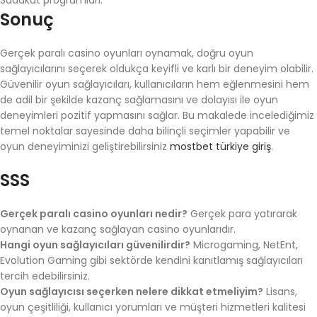
Sadakat programları.
Sonuç
Gerçek paralı casino oyunları oynamak, doğru oyun
sağlayıcılarını seçerek oldukça keyifli ve karlı bir deneyim olabilir.
Güvenilir oyun sağlayıcıları, kullanıcıların hem eğlenmesini hem
de adil bir şekilde kazanç sağlamasını ve dolayısı ile oyun
deneyimleri pozitif yapmasını sağlar. Bu makalede incelediğimiz
temel noktalar sayesinde daha bilinçli seçimler yapabilir ve
oyun deneyiminizi geliştirebilirsiniz
mostbet türkiye giriş
.
SSS
Gerçek paralı casino oyunları nedir?
Gerçek para yatırarak
oynanan ve kazanç sağlayan casino oyunlarıdır.
Hangi oyun sağlayıcıları güvenilirdir?
Microgaming, NetEnt,
Evolution Gaming gibi sektörde kendini kanıtlamış sağlayıcıları
tercih edebilirsiniz.
Oyun sağlayıcısı seçerken nelere dikkat etmeliyim?
Lisans,
oyun çeşitliliği, kullanıcı yorumları ve müşteri hizmetleri kalitesi