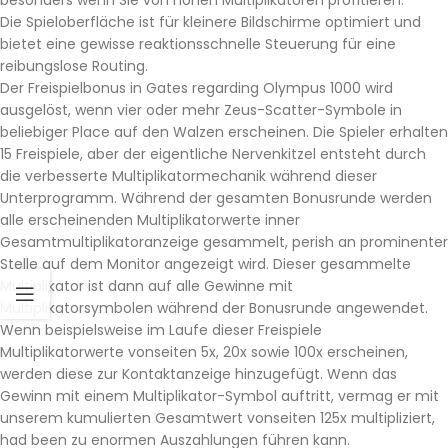
Die Spieloberfläche ist für kleinere Bildschirme optimiert und
bietet eine gewisse reaktionsschnelle Steuerung für eine
reibungslose Routing.
Der Freispielbonus in Gates regarding Olympus 1000 wird
ausgelöst, wenn vier oder mehr Zeus-Scatter-Symbole in
beliebiger Place auf den Walzen erscheinen. Die Spieler erhalten
15 Freispiele, aber der eigentliche Nervenkitzel entsteht durch
die verbesserte Multiplikatormechanik während dieser
Unterprogramm. Während der gesamten Bonusrunde werden
alle erscheinenden Multiplikatorwerte inner
Gesamtmultiplikatoranzeige gesammelt, perish an prominenter
Stelle auf dem Monitor angezeigt wird. Dieser gesammelte
Multiplikator ist dann auf alle Gewinne mit
Multiplikatorsymbolen während der Bonusrunde angewendet.
Wenn beispielsweise im Laufe dieser Freispiele
Multiplikatorwerte vonseiten 5x, 20x sowie 100x erscheinen,
werden diese zur Kontaktanzeige hinzugefügt. Wenn das
Gewinn mit einem Multiplikator-Symbol auftritt, vermag er mit
unserem kumulierten Gesamtwert vonseiten 125x multipliziert,
had been zu enormen Auszahlungen führen kann.