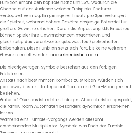
Funktion erhöht den Kapitaleinsatz um 25%, wodurch die
Chance auf das Auslösen welcher Freispiele-Features
verdoppelt vermag. Ein geringerer Einsatz pro Spin verlängert
die Spielzeit, während höhere Einsätze dasjenige Potenzial für
größere Gewinne erhöhen. Durch die Anpassung kklk Einsatzes
können Spieler ihre Gewinnchancen maximieren und
gleichzeitig das verantwortungsbewusstes Spielverhalten
beibehalten. Diese Funktion setzt sich fort, bis keine weiteren
Gewinne erzielt werden
jacquelineabishop.com
.
Die niedrigwertigen Symbole bestehen aus den farbigen
Edelsteinen.
Anstatt nach bestimmten Kombos zu streben, würden sich
pass away besten strategie auf Tempo und Gier-Management
beziehen.
Gates of Olympus ist echt mit einigen Characteristics gespickt,
die family room Automaten besonders dynamisch erscheinen
lassen.
Während eins Tumble-Vorgangs werden allesamt
erscheinenden Multiplikator-Symbole was Ende der Tumble-
Sequenz zusammengezählt.