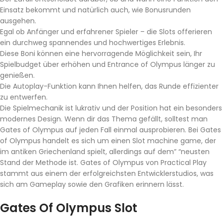
Einsatz bekommt und natürlich auch, wie Bonusrunden
ausgehen.
Egal ob Anfänger und erfahrener Spieler – die Slots offerieren
ein durchweg spannendes und hochwertiges Erlebnis.
Diese Boni können eine hervorragende Möglichkeit sein, Ihr
Spielbudget über erhöhen und Entrance of Olympus länger zu
genießen.
Die Autoplay-Funktion kann Ihnen helfen, das Runde effizienter
zu entwerfen.
Die Spielmechanik ist lukrativ und der Position hat ein besonders
modernes Design. Wenn dir das Thema gefällt, solltest man
Gates of Olympus auf jeden Fall einmal ausprobieren. Bei Gates
of Olympus handelt es sich um einen Slot machine game, der
im antiken Griechenland spielt, allerdings auf dem” “neusten
Stand der Methode ist. Gates of Olympus von Practical Play
stammt aus einem der erfolgreichsten Entwicklerstudios, was
sich am Gameplay sowie den Grafiken erinnern lässt.
Gates Of Olympus Slot