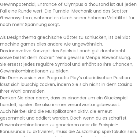
Gewinnpotenzial, Entrance of Olympus a thousand ist auf jeden
Fall eine Runde wert. Die Tumble-Mechanik und das Scatter-
Gewinnsystem, während es durch seiner höheren Volatilität für
noch mehr Spannung sorgt.
Als Designthema griechische Götter zu schlucken, ist bei Slot
machine games alles andere wie ungewöhnlich.
Das innovative Konzept des Spiels ist auch gut durchdacht
sowie bietet dem Zocker” “eine gewisse Menge Abwechslung.
Sie ersetzt jedes reguläre Symbol und erhöht so Ihre Chancen,
Gewinnkombinationen zu bilden.
Die Demoversion von Pragmatic Play’s überirdischen Position
lässt sich lauschig zocken, indem Sie sich nicht in dem Casino
Ihrer Wahl anmelden.
Denken Sie aber daran, dass es einander um ein Glücksspiel
handelt; spielen Sie also immer verantwortungsbewusst.
Auch hierbei sind die Multiplikatoren aktiv, die erneut
gesammelt und addiert werden. Doch wenn du es schaffst,
Gewinnkombinationen zu generieren oder die Freispiel-
Bonusrunde zu aktivieren, muss die Auszahlung spektakulär sein.