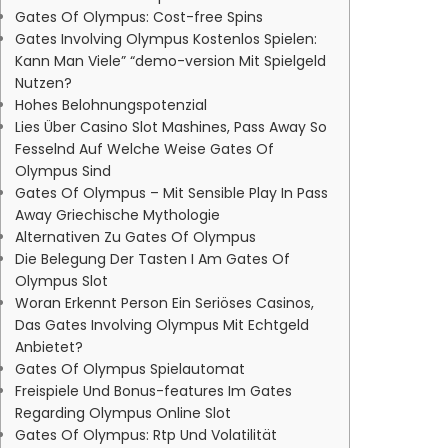
Gates Of Olympus: Cost-free Spins
Gates Involving Olympus Kostenlos Spielen:
Kann Man Viele” “demo-version Mit Spielgeld
Nutzen?
Hohes Belohnungspotenzial
Lies Über Casino Slot Mashines, Pass Away So
Fesselnd Auf Welche Weise Gates Of
Olympus Sind
Gates Of Olympus – Mit Sensible Play In Pass
Away Griechische Mythologie
Alternativen Zu Gates Of Olympus
Die Belegung Der Tasten I Am Gates Of
Olympus Slot
Woran Erkennt Person Ein Seriöses Casinos,
Das Gates Involving Olympus Mit Echtgeld
Anbietet?
Gates Of Olympus Spielautomat
Freispiele Und Bonus-features Im Gates
Regarding Olympus Online Slot
Gates Of Olympus: Rtp Und Volatilität