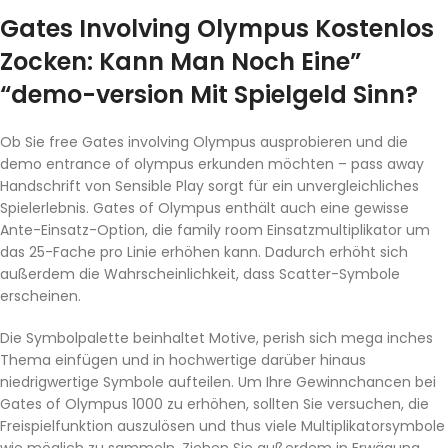
Gates Involving Olympus Kostenlos
Zocken: Kann Man Noch Eine”
“demo-version Mit Spielgeld Sinn?
Ob Sie free Gates involving Olympus ausprobieren und die
demo entrance of olympus erkunden möchten – pass away
Handschrift von Sensible Play sorgt für ein unvergleichliches
Spielerlebnis. Gates of Olympus enthält auch eine gewisse
Ante-Einsatz-Option, die family room Einsatzmultiplikator um
das 25-Fache pro Linie erhöhen kann. Dadurch erhöht sich
außerdem die Wahrscheinlichkeit, dass Scatter-Symbole
erscheinen.
Die Symbolpalette beinhaltet Motive, perish sich mega inches
Thema einfügen und in hochwertige darüber hinaus
niedrigwertige Symbole aufteilen. Um Ihre Gewinnchancen bei
Gates of Olympus 1000 zu erhöhen, sollten Sie versuchen, die
Freispielfunktion auszulösen und thus viele Multiplikatorsymbole
wie möglich zu sammeln. Ziehen Sie außerdem in Erwägung,