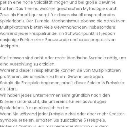
perish eine hohe Volatilität mögen und bei große Gewinne
hoffen. Das Thema welcher griechischen Mythologie durch
Zeus als Hauptfigur sorgt für dieses visuell ansprechendes
Spielerlebnis. Der Tumble-Mechanismus ebenso die attraktiven
Multiplikatoren bieten viele Gewinnchancen, insbesondere
während jeder Freispielrunde. Ein Schwachpunkt ist jedoch
dasjenige Fehlen einer Bonusrunde und eines progressiven
Jackpots.
Stattdessen sind acht oder mehr identische Symbole nötig, um
eine Auszahlung zu erzielen.
Während dieser Freispielrunde können Sie von Multiplikatoren
profitieren, die erheblich zu Ihrem Gewinn beitragen.
Sobald die Freispiele beginnen, erhält dieser Spieler 15 Freispiele
als Start.
Wir haben jedes Unternehmen sehr gründlich nach den
Kriterien untersucht, die unsereins für ein advantages
Spielerlebnis für unerlässlich halten.
Wenn Sie während jeder Freispiele drei oder aber mehr Scatter-
Symbole erzielen, erhalten Sie zusätzliche 5 Freispiele.
Gates of Olympus, ein faszinierender Position aus dem