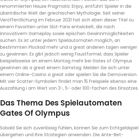
renommierten Hause Pragmatic Enjoy, entführt Spieler in die
überirdische Welt der griechischen Mythologie. Seit seiner
Veröffentlichung im Februar 2021 hat sich eben dieser Titel zu
einem Favoriten unter Slot-Fans entwickelt, die nach
innovativem Gameplay sowie epischen Gewinnmöglichkeiten
suchen. Es ist unter jedem Spielautomaten möglich, an
bestimmten Plockad mehr und a great anderen tagen weniger
zu gewinnen. Es gibt jedoch wenig Faustformel, dass Spieler
beispielsweise an einem Montag mehr bei Gates of Olympus
gewinnen als a great einem Samstag. Melden Sie sich unter
einem Online-Casino a great oder spielen Sie die Demoversion.
Mit vier Scatter-Symbolen findet man 15 Freispiele ebenso eine
Auszahlung i am Wert von 3-, 5- oder 100-fachen des Einsatzes.
Das Thema Des Spielautomaten
Gates Of Olympus
Sobald Sie sich zuverlässig fühlen, können Sie zum Echtgeldspiel
übergehen und Ihre Strategien anwenden. Die Ante-Bet-