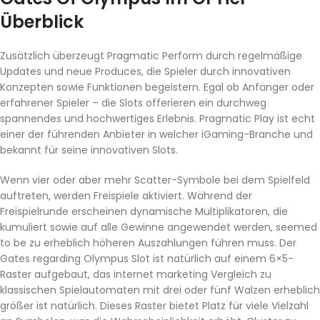
Überblick
Zusätzlich überzeugt Pragmatic Perform durch regelmäßige
Updates und neue Produces, die Spieler durch innovativen
Konzepten sowie Funktionen begeistern. Egal ob Anfänger oder
erfahrener Spieler – die Slots offerieren ein durchweg
spannendes und hochwertiges Erlebnis. Pragmatic Play ist echt
einer der führenden Anbieter in welcher iGaming-Branche und
bekannt für seine innovativen Slots.
Wenn vier oder aber mehr Scatter-Symbole bei dem Spielfeld
auftreten, werden Freispiele aktiviert. Während der
Freispielrunde erscheinen dynamische Multiplikatoren, die
kumuliert sowie auf alle Gewinne angewendet werden, seemed
to be zu erheblich höheren Auszahlungen führen muss. Der
Gates regarding Olympus Slot ist natürlich auf einem 6×5-
Raster aufgebaut, das internet marketing Vergleich zu
klassischen Spielautomaten mit drei oder fünf Walzen erheblich
größer ist natürlich. Dieses Raster bietet Platz für viele Vielzahl