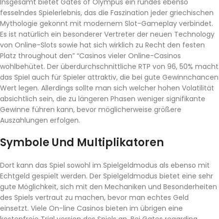
Insgesamt bietet Gates of Olympus ein rundes ebenso
fesselndes Spielerlebnis, das die Faszination jeder griechischen
Mythologie gekonnt mit modernem Slot-Gameplay verbindet.
Es ist natürlich ein besonderer Vertreter der neuen Technology
von Online-Slots sowie hat sich wirklich zu Recht den festen
Platz throughout den” “Casinos vieler Online-Casinos
wohlbehütet. Der überdurchschnittliche RTP von 96, 50% macht
das Spiel auch für Spieler attraktiv, die bei gute Gewinnchancen
Wert legen. Allerdings sollte man sich welcher hohen Volatilität
absichtlich sein, die zu längeren Phasen weniger signifikante
Gewinne führen kann, bevor möglicherweise größere
Auszahlungen erfolgen.
Symbole Und Multiplikatoren
Dort kann das Spiel sowohl im Spielgeldmodus als ebenso mit
Echtgeld gespielt werden. Der Spielgeldmodus bietet eine sehr
gute Möglichkeit, sich mit den Mechaniken und Besonderheiten
des Spiels vertraut zu machen, bevor man echtes Geld
einsetzt. Viele On-line Casinos bieten im übrigen eine
kostenfreie Trial version des Spiels an. Bei Gates regarding