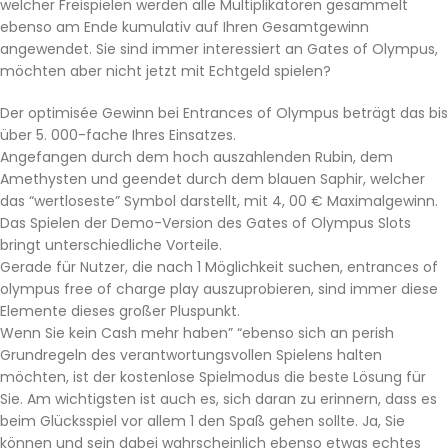
welcher Freispielen werden alle Multiplikatoren gesammelt
ebenso am Ende kumulativ auf Ihren Gesamtgewinn
angewendet. Sie sind immer interessiert an Gates of Olympus,
möchten aber nicht jetzt mit Echtgeld spielen?
Der optimisée Gewinn bei Entrances of Olympus beträgt das bis
über 5. 000-fache Ihres Einsatzes.
Angefangen durch dem hoch auszahlenden Rubin, dem
Amethysten und geendet durch dem blauen Saphir, welcher
das “wertloseste” Symbol darstellt, mit 4, 00 € Maximalgewinn.
Das Spielen der Demo-Version des Gates of Olympus Slots
bringt unterschiedliche Vorteile.
Gerade für Nutzer, die nach 1 Möglichkeit suchen, entrances of
olympus free of charge play auszuprobieren, sind immer diese
Elemente dieses großer Pluspunkt.
Wenn Sie kein Cash mehr haben” “ebenso sich an perish
Grundregeln des verantwortungsvollen Spielens halten
möchten, ist der kostenlose Spielmodus die beste Lösung für
Sie. Am wichtigsten ist auch es, sich daran zu erinnern, dass es
beim Glücksspiel vor allem 1 den Spaß gehen sollte. Ja, Sie
können und sein dabei wahrscheinlich ebenso etwas echtes