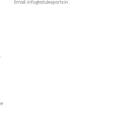
Email: info@atulexports.in
,
de