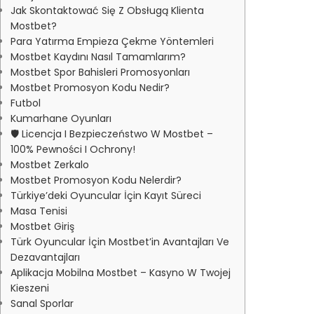
Jak Skontaktować Się Z Obsługą Klienta
Mostbet?
Para Yatırma Empieza Çekme Yöntemleri
Mostbet Kaydını Nasıl Tamamlarım?
Mostbet Spor Bahisleri Promosyonları
Mostbet Promosyon Kodu Nedir?
Futbol
Kumarhane Oyunları
🛡️ Licencja I Bezpieczeństwo W Mostbet –
100% Pewności I Ochrony!
Mostbet Zerkalo
Mostbet Promosyon Kodu Nelerdir?
Türkiye’deki Oyuncular İçin Kayıt Süreci
Masa Tenisi
Mostbet Giriş
Türk Oyuncular İçin Mostbet’in Avantajları Ve
Dezavantajları
Aplikacja Mobilna Mostbet – Kasyno W Twojej
Kieszeni
Sanal Sporlar