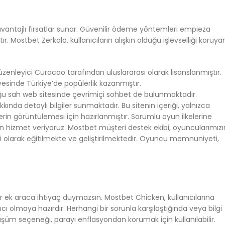
 avantajlı fırsatlar sunar. Güvenilir ödeme yöntemleri empieza
. Mostbet Zerkalo, kullanıcıların alışkın olduğu işlevselliği koruya
zenleyici Curacao tarafından uluslararası olarak lisanslanmıştır.
sinde Türkiye’de popülerlik kazanmıştır.
ğu sah web sitesinde çevrimiçi sohbet de bulunmaktadır.
kında detaylı bilgiler sunmaktadır. Bu sitenin içeriği, yalnızca
erin görüntülemesi için hazırlanmıştır. Sorumlu oyun ilkelerine
n hizmet veriyoruz. Mostbet müşteri destek ekibi, oyuncularımızı
li olarak eğitilmekte ve geliştirilmektedir. Oyuncu memnuniyeti,
bir ek araca ihtiyaç duymazsın. Mostbet Chicken, kullanıcılarına
 olmaya hazırdır. Herhangi bir sorunla karşılaştığında veya bilgi
üşüm seçeneği, parayı enflasyondan korumak için kullanılabilir.