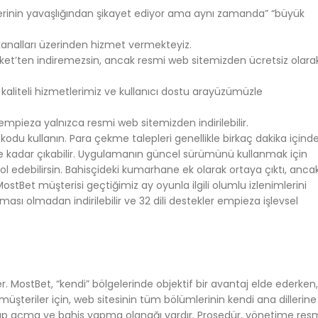
lerinin yavaşlığından şikayet ediyor ama aynı zamanda” “büyük
m kanalları üzerinden hizmet vermekteyiz.
rket’ten indiremezsin, ancak resmi web sitemizden ücretsiz olara
aliteli hizmetlerimiz ve kullanıcı dostu arayüzümüzle
pieza yalnızca resmi web sitemizden indirilebilir.
odu kullanın. Para çekme talepleri genellikle birkaç dakika içind
ate kadar çıkabilir. Uygulamanın güncel sürümünü kullanmak için
 edebilirsin. Bahisçideki kumarhane ek olarak ortaya çıktı, anca
stBet müşterisi geçtiğimiz ay oyunla ilgili olumlu izlenimlerini
ması olmadan indirilebilir ve 32 dili destekler empieza işlevsel
rler. MostBet, “kendi” bölgelerinde objektif bir avantaj elde ederken,
müşteriler için, web sitesinin tüm bölümlerinin kendi ana dillerine
esap açma ve bahis yapma olanağı vardır. Prosedür, yönetime res