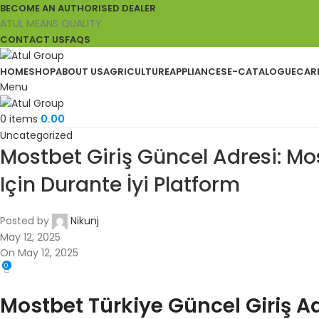
BECOME AN AUTHORISED DEALER
ATUL MEANS QUALITY
CONTACT US
FAQS
HOME
SHOP
ABOUT US
AGRICULTURE
APPLIANCES
E-CATALOGUE
CAR
Menu
0
items
0.00
Uncategorized
Mostbet Giriş Güncel Adresi: Mo
Için Durante İyi Platform
Posted by
Nikunj
May 12, 2025
On May 12, 2025
0
Mostbet Türkiye Güncel Giriş A