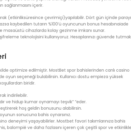
ın sağlanmasını içerir.
(etkinliksüresince çevrimiçi)yapılabilir. Dört gün içinde parayı
ılmazsa kaybedilen tutarın %100’ü oyuncunun bonus hesabınaiade
l ve masaüstü cihazlarda kolay gezinme imkanı sunar.
on şifreleme teknolojisini kullanıyoruz. Hesaplarınızı güvende tutmak
ri
lde optimize edilmiştir. MostBet spor bahislerinden canlı casino
ede oyun seçeneği bulabilirsin. Kullanıcı dostu empieza yüksek
oşullardan biridir.
 indirilebilir.
cıdır ve hidup kumar oynamayı teşvik” “eder.
eştirerek hoş geldin bonusunu alabilirsin.
ir oyunun sonucuna bahis oynarsınız.
asino deneyimi yaşayabilirler. Mostbet favori takımlarınıza bahis
s, balompié ve daha fazlasını içeren çok çeşitli spor ve etkinlikl