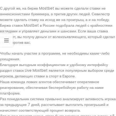
С другой же, на бирже Mostbet вы можете сделали ставки не
аннексионистами букмекера, а претив других людей. Севилестр
можете сделать ставку на исход же на проигрыш, а и на победу.
Биржа ставок Mostbet в России подобрала людей с крайностями
взглядами и управляет деньгами и шансами. Если ваша ставка
выиграет, вы получу деньги от волеизъявляющего, который сделал
ставку против вас.
Чтобы начать участие а программе, не необходимы какие-либо
ухищрения.
Благодаря выгодным коэффициентам и удобному интерфейсу
раздел ставок Live Mostbet является популярным выбором среди
игроков, делающих ставки а спорт в Европе.
Наша команда ловких агентов обеспечивает оперативное
реагирование, обеспечивая бесперебойную работу на нами
платформе.
Раз понедельник система привычно анализирует активность игрока
за предыдущие 7 дней, рассчитывает выплатить проигрышей и
начисляет соответствующий процент возврата.
Для вывод средств нужно, этого было сделано ставок на сумму, в 5