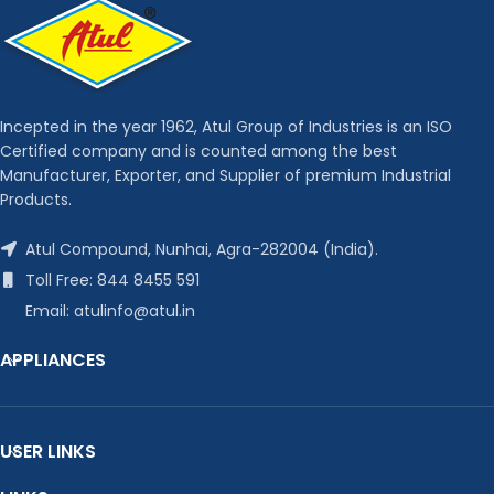
Incepted in the year 1962, Atul Group of Industries is an ISO
Certified company and is counted among the best
Manufacturer, Exporter, and Supplier of premium Industrial
Products.
Atul Compound, Nunhai, Agra-282004 (India).
Toll Free: 844 8455 591
Email: atulinfo@atul.in
APPLIANCES
USER LINKS