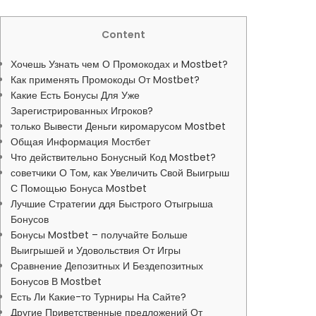
Content
Хочешь Узнать чем О Промокодах и Mostbet?
Как применять Промокоды От Mostbet?
Какие Есть Бонусы Для Уже
Зарегистрированных Игроков?
только Вывести Деньги киромарусом Mostbet
Общая Информация Мостбет
Что действительно Бонусный Код Mostbet?
советчики О Том, как Увеличить Свой Выигрыш
С Помощью Бонуса Mostbet
Лучшие Стратегии ддя Быстрого Отыгрыша
Бонусов
Бонусы Mostbet – получайте Больше
Выигрышей и Удовольствия От Игры
Сравнение Депозитных И Бездепозитных
Бонусов В Mostbet
Есть Ли Какие-то Турниры На Сайте?
Другие Приветственные предложений От