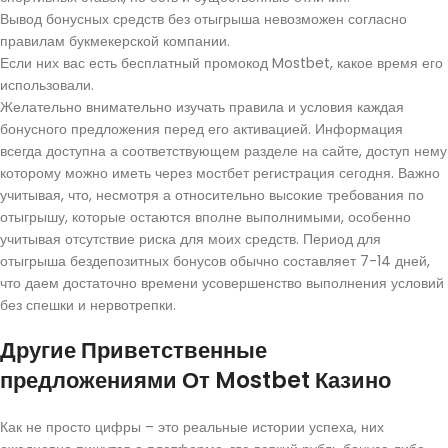
Вывод бонусных средств без отыгрыша невозможен согласно
правилам букмекерской компании.
Если них вас есть бесплатный промокод Mostbet, какое время его
использовали.
Желательно внимательно изучать правила и условия каждая
бонусного предложения перед его активацией. Информация
всегда доступна а соответствующем разделе на сайте, доступ нему
которому можно иметь через мостбет регистрация сегодня. Важно
учитывая, что, несмотря а относительно высокие требования по
отыгрышу, которые остаются вполне выполнимыми, особенно
учитывая отсутствие риска для моих средств. Период для
отыгрыша бездепозитных бонусов обычно составляет 7-14 дней,
что даем достаточно времени усовершенство выполнения условий
без спешки и нервотрепки.
Другие Приветственные
предложениями От Mostbet Казино
Как не просто цифры – это реальные истории успеха, них