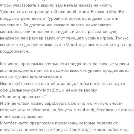
чтобы участвовать в акциях вам нельзя нажать на кнопку
Участвовать на странице той или иной акции. В казино МостБет
предусмотрено девять” “уровню игроков, если даже считать
«нулевого». За достижение каждого левела начисляются
мосткоины, они переводятся в деньги и отыгрываются судя
вейджеру, чей размер зависит от текущего уровня игрока. Только,
вы можете сделали ставки Live в Mostbet, пока матч или игра еще
продолжается.
Как часто, программы лояльности предлагают различные уровни
вознаграждений, причем на самом высоком уровне предлагаются
самые лучшие вознаграждения.
Используйте ссылки на этой странице, чтобы получить доступ к
официальному сайту MostBet, и нажмите кнопку
«Зарегистрироваться».”
И эти действия можно заработать баллы или очки лояльности,
которые можно обменять на бонусы, cashback, бесплатные ставки
и них вознаграждения.
Мостбет часто предложила промокоды, которые позволяют
получить дополнительные бонусы. Промокоды можно найдем на