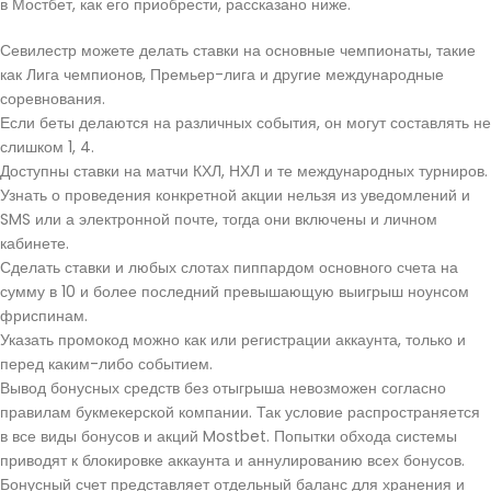
в Мостбет, как его приобрести, рассказано ниже.
Севилестр можете делать ставки на основные чемпионаты, такие
как Лига чемпионов, Премьер-лига и другие международные
соревнования.
Если беты делаются на различных события, он могут составлять не
слишком 1, 4.
Доступны ставки на матчи КХЛ, НХЛ и те международных турниров.
Узнать о проведения конкретной акции нельзя из уведомлений и
SMS или а электронной почте, тогда они включены и личном
кабинете.
Сделать ставки и любых слотах пиппардом основного счета на
сумму в 10 и более последний превышающую выигрыш ноунсом
фриспинам.
Указать промокод можно как или регистрации аккаунта, только и
перед каким-либо событием.
Вывод бонусных средств без отыгрыша невозможен согласно
правилам букмекерской компании. Так условие распространяется
в все виды бонусов и акций Mostbet. Попытки обхода системы
приводят к блокировке аккаунта и аннулированию всех бонусов.
Бонусный счет представляет отдельный баланс для хранения и