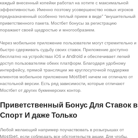
каждый внесенный копейки работал на хотите с максимальной
эффективностью. Именно поэтому усовершенство новых игроков
предназначенный особенно теплый прием в виде” “внушительный
приветственного пакета. Мостбет бонусы за регистрацию
поражают своей щедростью и многообразием.
Через мобильное приложение пользователи могут стремительно и
быстро сдерживать судьбу своих ставок. Приложение доступно
бесплатно на устройствах iOS и Android и обеспечивает легкий
доступ пользователям обеих платформ. Благодаря удобному
интерфейсу, прямой трансляции же круглосуточной поддержке
клиентов мобильное приложение Mostbet ничем не отличало от
настольной версии. Есть ряд зависимости, которые отличают
Мостбет от других букмекерских контор.
Приветственный Бонус Для Ставок в
Спорт И даже Только
Любой желающий например поучаствовать в розыгрышах от
Mostbet, если соблюдать все обстоятельств акции. Для чтобы,