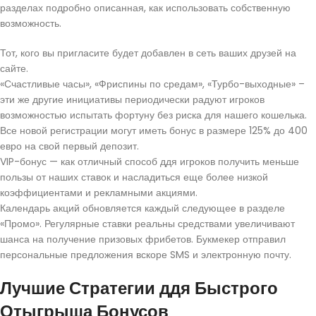
разделах подробно описанная, как использовать собственную
возможность.
Тот, кого вы пригласите будет добавлен в сеть ваших друзей на
сайте.
«Счастливые часы», «Фриспины по средам», «Турбо-выходные» –
эти же другие инициативы периодически радуют игроков
возможностью испытать фортуну без риска для нашего кошелька.
Все новой регистрации могут иметь бонус в размере 125% до 400
евро на свой первый депозит.
VIP-бонус — как отличный способ ддя игроков получить меньше
пользы от наших ставок и насладиться еще более низкой
коэффициентами и рекламными акциями.
Календарь акций обновляется каждый следующее в разделе
«Промо». Регулярные ставки реальны средствами увеличивают
шанса на получение призовых фрибетов. Букмекер отправил
персональные предложения вскоре SMS и электронную почту.
Лучшие Стратегии ддя Быстрого
Отыгрыша Бонусов