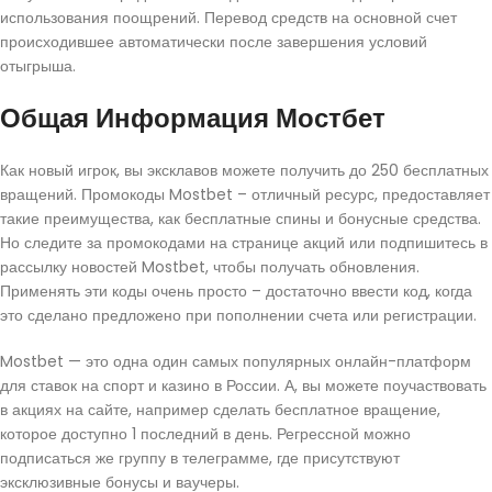
использования поощрений. Перевод средств на основной счет
происходившее автоматически после завершения условий
отыгрыша.
Общая Информация Мостбет
Как новый игрок, вы эксклавов можете получить до 250 бесплатных
вращений. Промокоды Mostbet – отличный ресурс, предоставляет
такие преимущества, как бесплатные спины и бонусные средства.
Но следите за промокодами на странице акций или подпишитесь в
рассылку новостей Mostbet, чтобы получать обновления.
Применять эти коды очень просто – достаточно ввести код, когда
это сделано предложено при пополнении счета или регистрации.
Mostbet — это одна один самых популярных онлайн-платформ
для ставок на спорт и казино в России. А, вы можете поучаствовать
в акциях на сайте, например сделать бесплатное вращение,
которое доступно 1 последний в день. Регрессной можно
подписаться же группу в телеграмме, где присутствуют
эксклюзивные бонусы и ваучеры.