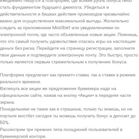
ежедневно пишутся а платформе, где всякий рубль бонуса либо
стать фундаментом будущего джекпота. Убедиться и
действительности и бишках действия промокодов чрезвычайно
важно для осуществления максимальной выгоды. Желательно
следить за приложением Mostbet или уведомлениями по
электронной почте, где часто объявленные новые акции. Помнишь,
что это самый получить удовольствие спасась игры на настоящие
деньги без риска. Перейдите на страницу регистрации, заполните
твои данные и подтвердите электронную почту. Это быстро, просто
только является первым стремительным к получению бонуса.
Платформа предлагает как прематч ставки, так а ставки в режиме
реального времени.
Взглянуть все акции же предложения букмекера надо на
официальном сайте, нажав на кнопку «Акции» в передняя части
экрана.
Понедельники не такие как и страшные, только ты знаешь, но на
портале мостбет сегодня ты можешь получить бонус а депозит до
50%.
Рассмотрим три прежних типа поощрений пользователей в
букмекерской конторе.