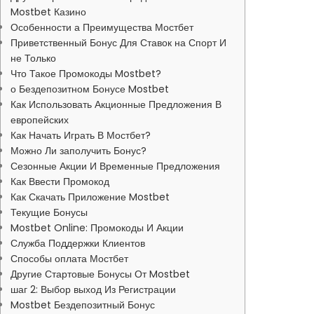
Mostbet Казино
Особенности а Преимущества Мостбет
Приветственный Бонус Для Ставок на Спорт И
не Только
Что Такое Промокоды Mostbet?
о Бездепозитном Бонусе Mostbet
Как Использовать Акционные Предложения В
европейских
Как Начать Играть В Мостбет?
Можно Ли заполучить Бонус?
Сезонные Акции И Временные Предложения
Как Ввести Промокод
Как Скачать Приложение Mostbet
Текущие Бонусы
Mostbet Online: Промокоды И Акции
Служба Поддержки Клиентов
Способы оплата Мостбет
Другие Стартовые Бонусы От Mostbet
шаг 2: Выбор выход Из Регистрации
Mostbet Бездепозитный Бонус