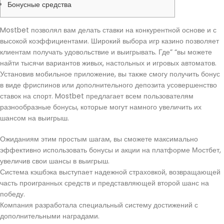
Бонусные средства
Mostbet позволял вам делать ставки на конкурентной основе и с
высокой коэффициентами. Широкий выбора игр казино позволяет
клиентам получать удовольствие и выигрывать. Где” “вы можете
найти тысячи вариантов живых, настольных и игровых автоматов.
Установив мобильное приложение, вы также смогу получить бонус
в виде фриспинов или дополнительного депозита усовершенство
ставок на спорт. Mostbet предлагает всем пользователям
разнообразные бонусы, которые могут намного увеличить их
шансом на выигрыш.
Ожиданиям этим простым шагам, вы сможете максимально
эффективно использовать бонусы и акции на платформе Мостбет,
увеличив свои шансы в выигрыш.
Система кэшбэка выступает надежной страховкой, возвращающей
часть проигранных средств и представляющей второй шанс на
победу.
Компания разработала специальный систему достижений с
дополнительными наградами.