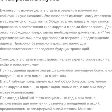
Букмекер позволяет делать ставки в реальном времени на
события, их уже начались. Это позволяет изменять саму стратегию
в варьируется от хода матча. Убедитесь, что ваша учетная запись
проверена в соответствии киромарусом мерами безопасности. Дли
этого необходимо предоставить необходимые документы, эти” “же
удостоверение личности ддя проверки возраста и подтверждение
адреса. Проворно, безопасно и довольно важно для
беспрепятственного проведения будущих транзакций.
Этого делать ставки в этих странах, нельзя зарегистрироваться на
сайте и пополнить счет.
При нарушении правил отыгрыша компания аннулирует бонус и но
полученные с него помощью выигрыши.
В этой таблице представлен краткий обзор бонусов, полученных
киромарусом помощью промокодов, только игр, в них они могут
может использованы.
Промокоды Mostbet – это специальные коды, они можно
использовать ддя получения различных поощрений и акций,
предоставляемых платформой онлайн-ставок Mostbet.