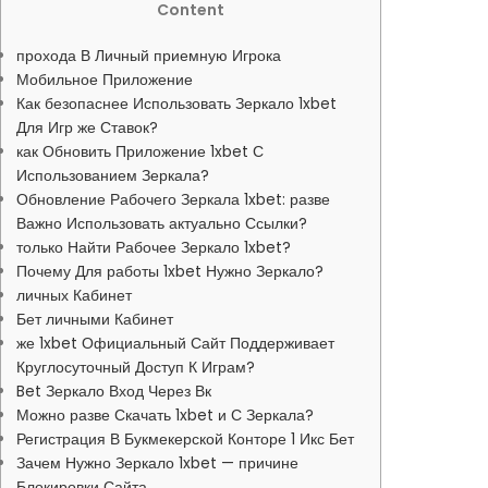
Content
прохода В Личный приемную Игрока
Мобильное Приложение
Как безопаснее Использовать Зеркало 1xbet
Для Игр же Ставок?
как Обновить Приложение 1xbet С
Использованием Зеркала?
Обновление Рабочего Зеркала 1xbet: разве
Важно Использовать актуально Ссылки?
только Найти Рабочее Зеркало 1xbet?
Почему Для работы 1xbet Нужно Зеркало?
личных Кабинет
Бет личными Кабинет
же 1xbet Официальный Сайт Поддерживает
Круглосуточный Доступ К Играм?
Bet Зеркало Вход Через Вк
Можно разве Скачать 1xbet и С Зеркала?
Регистрация В Букмекерской Конторе 1 Икс Бет
Зачем Нужно Зеркало 1xbet — причине
Блокировки Сайта