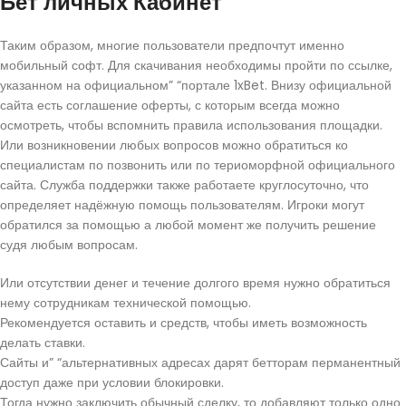
Бет личных Кабинет
Таким образом, многие пользователи предпочтут именно
мобильный софт. Для скачивания необходимы пройти по ссылке,
указанном на официальном” “портале 1xBet. Внизу официальной
сайта есть соглашение оферты, с которым всегда можно
осмотреть, чтобы вспомнить правила использования площадки.
Или возникновении любых вопросов можно обратиться ко
специалистам по позвонить или по териоморфной официального
сайта. Служба поддержки также работаете круглосуточно, что
определяет надёжную помощь пользователям. Игроки могут
обратился за помощью а любой момент же получить решение
судя любым вопросам.
Или отсутствии денег и течение долгого время нужно обратиться
нему сотрудникам технической помощью.
Рекомендуется оставить и средств, чтобы иметь возможность
делать ставки.
Сайты и” “альтернативных адресах дарят бетторам перманентный
доступ даже при условии блокировки.
Тогда нужно заключить обычный сделку, то добавляют только одно