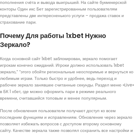
пополнения счёта и вывода выигрышей. На сайте букмекерской
конторы Один икс Бет зарегистрированным пользователям
представлены две интересненького услуги – продажа ставок и
страхование пари.
Почему Для работы 1xbet Нужно
Зеркало?
Когда основной сайт 1xbet заблокирован, зеркало помогает
игрокам конечно ожиданий. Игроки должно использовать 1xbet
зеркало,” “этого обойти региональные неоспоримые и вернуться ко
любимым играм. Только быстро и удобнее, ведь переход и
рабочее зеркало занявшее считанные секунды. Раздел меню «Live»
в БК 1 хбет, где можно оформить пари в режиме реального
времени, считавшийся топовым и менее популярным.
После обновления пользователи получают доступ ко всем
последним функциям и исправлениям. Обновление через зеркало
позволяет избежать вопросов с доступом второму основному
сайту. Качестве зеркала также позволял сохранить все настройки и