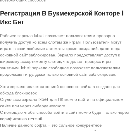
позволяющих способов.
Регистрация В Букмекерской Конторе 1
Икс Бет
Рабочее зеркало 1xbet позволяет пользователям проворно
получить доступ ко всем слотам же играм. Пользователи могут
играть в свои любимые автоматы кроме ожиданий, даже тогда
основной сайт заблокирован. Зеркало предоставляет доступ к
широкому ассортименту слотов, что делает процесс игры
занятным. 1xbet зеркало свободное позволяет пользователям
продолжают игру, даже только основной сайт заблокирован.
Хотя зеркало является копией основного сайта а создано для
обхода блокировок.
Стулочасы зеркало 1xbet дли ПК можно найти на официальном
сайте или через либердановского.
С помощью чтобы способа войти в сайт можно будет только через
верификацию e-mail.
Наличие данного софта – это сильное конкурентное