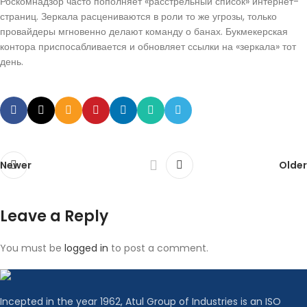
Роскомнадзор часто пополняет «расстрельный список» интернет-
страниц. Зеркала расцениваются в роли то же угрозы, только
провайдеры мгновенно делают команду о банах. Букмекерская
контора приспосабливается и обновляет ссылки на «зеркала» тот
день.
Newer
Older
Leave a Reply
You must be
logged in
to post a comment.
Incepted in the year 1962, Atul Group of Industries is an ISO