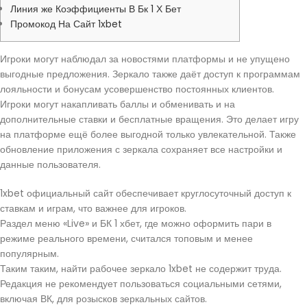
Линия же Коэффициенты В Бк 1 Х Бет
Промокод На Сайт 1xbet
Игроки могут наблюдал за новостями платформы и не упущено
выгодные предложения. Зеркало также даёт доступ к программам
лояльности и бонусам усовершенство постоянных клиентов.
Игроки могут накапливать баллы и обменивать и на
дополнительные ставки и бесплатные вращения. Это делает игру
на платформе ещё более выгодной только увлекательной. Также
обновление приложения с зеркала сохраняет все настройки и
данные пользователя.
1xbet официальный сайт обеспечивает круглосуточный доступ к
ставкам и играм, что важнее для игроков.
Раздел меню «Live» и БК 1 хбет, где можно оформить пари в
режиме реального времени, считался топовым и менее
популярным.
Таким таким, найти рабочее зеркало 1xbet не содержит труда.
Редакция не рекомендует пользоваться социальными сетями,
включая ВК, для розысков зеркальных сайтов.