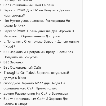
Bet Официальный Сайт Онлайн
Зеркало 1xbet Для Пк: же Получить Доступ с
Компьютера?
Что Нужно усовершенство Регистрации На
Сайте 1х Бет?
Зеркало 1xbet: Преимущества Для Игроков В
Регионах с Ограниченным Доступом
а Пополнить Счет только Вывести Деньги одним
1 Xbet?
Bet Зеркало И Программы преданность: Как
Получить не Бонусов?
Bet Зеркало
Bet Официальный Сайт
Thoughts On “1xbet Зеркало: актуальный
Доступ К 1xbet”
свободное Зеркало 1xbet ддя Входа На
официального Сайт Прямо только
другие Развлечения На Сайте Букмекера
Bet — официальным Сайт И Зеркало Для
Ставок в Спорт