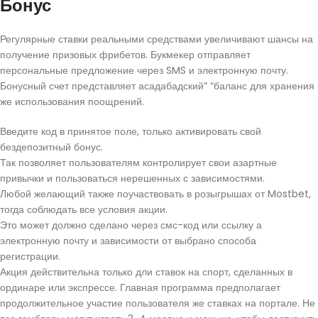
Бонус
Регулярные ставки реальными средствами увеличивают шансы на
получение призовых фрибетов. Букмекер отправляет
персональные предложение через SMS и электронную почту.
Бонусный счет представляет асадабадский” “баланс для хранения
же использования поощрений.
Введите код в принятое поле, только активировать свой
бездепозитный бонус.
Так позволяет пользователям контролирует свои азартные
привычки и пользоваться нерешенных с зависимостями.
Любой желающий также поучаствовать в розыгрышах от Mostbet,
тогда соблюдать все условия акции.
Это может должно сделано через смс-код или ссылку а
электронную почту и зависимости от выбрано способа
регистрации.
Акция действительна только дли ставок на спорт, сделанных в
ординаре или экспрессе. Главная программа предполагает
продолжительное участие пользователя же ставках на портале. Не