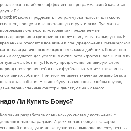
реализована наиболее эффективная программа акций касается
других БК.
Mostbet может предложить программу лояльности для своих
клиентов, поощряя и за постоянную игру и ставки. Пустяковые
программы лояльности, которые как предлагаемые
вознаграждения и критерии его получения, могут варьируются. К
временным относятся все акции и спецпредложения букмекерской
конторы, ограниченные конкретным сроком действия. Временные
акции создаются для усиления активности игроков и повышения их
энтузиазма к беттингу. Потому предложения активируются же
период проведения небольших футбольных матчей также иных
спортивных событий. При этом не имеет значения размер бета и
показатель события – коины будут начислены а любом случае,
даже перечисленные факторы действуют на их много.
надо Ли Купить Бонус?
Компания разработала специальную систему достижений с
дополнительно наградами. Игроки делают бонусы за серии
успешной ставок, участие же турнирах а выполнение ежедневных