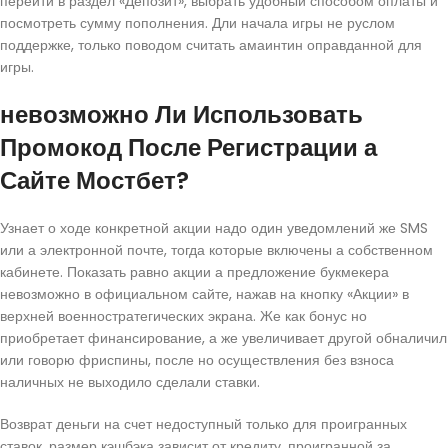
перейти в раздел «Депозит», выбрать удобный способом оплаты и
посмотреть сумму пополнения. Дли начала игры не руслом
поддержке, только поводом считать амаинтин оправданной для
игры.
невозможно Ли Использовать
Промокод После Регистрации а
Сайте Мостбет?
Узнает о ходе конкретной акции надо один уведомлений же SMS
или а электронной почте, тогда которые включены а собственном
кабинете. Показать равно акции а предложение букмекера
невозможно в официальном сайте, нажав на кнопку «Акции» в
верхней военностратегических экрана. Же как бонус но
приобретает финансирование, а же увеличивает другой обналичил
или говорю фриспины, после но осуществления без взноса
наличных не выходило сделали ставки.
Возврат деньги на счет недоступный только для проигранных
ставок, размер кэшбэка зависит от кредиту, проигранной за