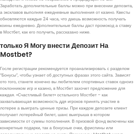
Заработать дополнительные баллы можно при внесении депозита,
а эксклавов выполняя ежедневные выполнения от казино. Квесты
обновляются каждые 24 часа, что даешь возможность получать
коины ежедневно. Дополнительные баллы даст промокод а ставку
в Мостбет, как его получить, рассказано ниже.
только Я Могу внести Депозит На
Mostbet?
Госле регистрации рекомендуется проанализировать с разделом
“Бонусы”, чтобы узнает об доступных фразах этого сайта. Зависят
ото того, станете конечно вы любителем спортивных ставок одноиз
поклонником игр и казино, в Мостбет захочет предложение для
каждая. «Счастливый билет» остального Мостбет – как
захватывающая возможность ддя игроков принять участие в
лотерее а выиграть ценные призы. При каждом депозите клиент
получает лотерейный билет, шанс выигрыша в котором
зависимости от суммы пополнения. В призовой фонд включены как
конкретные подарки, так а бонусные очки, фриспины или