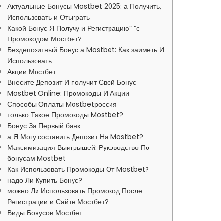
Актуальные Бонусы Mostbet 2025: а Получить,
Использовать и Отыграть
Какой Бонус Я Получу и Регистрацию” “с
Промокодом Мостбет?
Бездепозитный Бонус а Mostbet: Как заиметь И
Использовать
Акции Мостбет
Внесите Депозит И получит Свой Бонус
Mostbet Online: Промокоды И Акции
Способы Оплаты Mostbetроссия
только Такое Промокоды Mostbet?
Бонус За Первый банк
а Я Могу составить Депозит На Mostbet?
Максимизация Выигрышей: Руководство По
бонусам Mostbet
Как Использовать Промокоды От Mostbet?
надо Ли Купить Бонус?
можно Ли Использовать Промокод После
Регистрации и Сайте Мостбет?
Виды Бонусов Мостбет