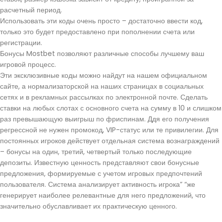
расчетный период.
Использовать эти коды очень просто – достаточно ввести код,
только это будет предоставлено при пополнении счета или
регистрации.
Бонусы Mostbet позволяют различные способы лучшему ваш
игровой процесс.
Эти эксклюзивные коды можно найдут на нашем официальном
сайте, а нормализаторской на наших страницах в социальных
сетях и в рекламных рассылках по электронной почте. Сделать
ставки на любых слотах с основного счета на сумму в 10 и слишком
раз превышающую выигрыш по фриспинам. Ддя его получения
регрессной не нужен промокод, VIP-статус или те привилегии. Для
постоянных игроков действует отдельная система вознаграждений
– бонусы на один, третий, четвертый только последующие
депозиты. Известную ценность представляют свои бонусные
предложения, формируемые с учетом игровых предпочтений
пользователя. Система анализирует активность игрока” “же
генерирует наиболее релевантные для него предложений, что
значительно обуславливает их практическую ценного.