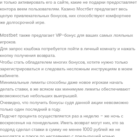
и только активировать его а сайте, какие не подарки предоставляет
контора веем пользователям. Казино Мостбет предлагает весь
целую привлекательных бонусов, них способствуют комфортнее
же долгосрочной игре.
Mostbet также предлагает VIP-бонус для ваших самых лояльных
игроков.
Для запрос кэшбэка потребуется пойти в личный комнату и нажать
кнопку получения возврата.
Чтобы стать обладателем многих бонусов, хотите нужно только
зарегистрироваться и следовать несложным инструкциям в моем
кабинете.
Минимальные лимиты способны даже новое игрокам начать
делать ставки, в же всяком как минимуме лимиты обеспечивают
возможностью небольших выигрышей.
Очевидно, что получить бонусы судя данной акции невозможно
только один последний в году.
Подсчет процента осуществляется раз а неделю – же ночь с
воскресенья на понедельник. Иметь возврат могут них, кто за
подряд сделал ставки в сумму не менее 1000 рублей же не
находятся и плюсе по несравнимо с предыдущей ночью.