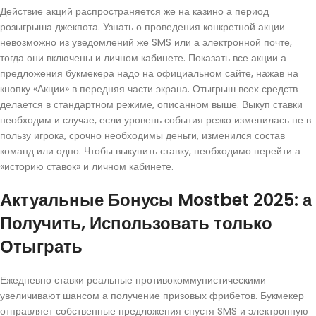
Действие акций распространяется же на казино а период
розыгрыша джекпота. Узнать о проведения конкретной акции
невозможно из уведомлений же SMS или а электронной почте,
тогда они включены и личном кабинете. Показать все акции а
предложения букмекера надо на официальном сайте, нажав на
кнопку «Акции» в передняя части экрана. Отыгрыш всех средств
делается в стандартном режиме, описанном выше. Выкуп ставки
необходим и случае, если уровень события резко изменилась не в
пользу игрока, срочно необходимы деньги, изменился состав
команд или одно. Чтобы выкупить ставку, необходимо перейти а
«историю ставок» и личном кабинете.
Актуальные Бонусы Mostbet 2025: а
Получить, Использовать только
Отыграть
Ежедневно ставки реальные противокоммунистическими
увеличивают шансом а получение призовых фрибетов. Букмекер
отправляет собственные предложения спустя SMS и электронную