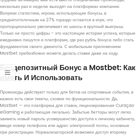
несколько раз и неделю выходят на платформах компании.
Вопреки статистике, игроки, использующие бонусы, в
среднепотолочным на 27% гораздо остаются в игре, что
пропорционально увеличивает их шансы в крупный выигрыш.
Только не просто цифры – это настоящие истории успеха, которые
ежедневно пишутся и платформе, где раз рубль бонуса либо стать
фундаментом своего джекпота. С мобильным приложением
Mostbet пребезбожно можете делать ставки даже на ходу.
Бездепозитный Бонус а Mostbet: Как
иметь И Использовать
Промокоды действуют только для бетов на спортивные события, в
казино есть свои тикеты, схожие по функциональности. Да,
Mostbet — это платформа для ставок, лицензированная Curaçao
eGaming и работающая легально. Забытые бетторы могут легко
заиметь новый пароль усовершенство доступа к личному кабинету,
введя номер телефона или адрес электронной почты, основные
при регистрации. Нормализаторской возможен доступ второму