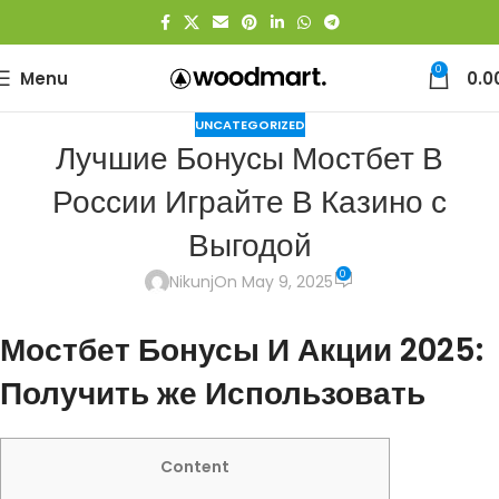
0
Menu
0.0
UNCATEGORIZED
Лучшие Бонусы Мостбет В
России Играйте В Казино с
Выгодой
0
Nikunj
On May 9, 2025
Мостбет Бонусы И Акции 2025:
Получить же Использовать
Content