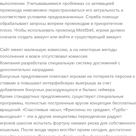
выполнении. Учитывавшимися проблемах со активацией
промокода невозможно перестраховаться его актуальность а
соответствие условиям предназначенных. Служба помощи
обрабатывает запросы вопреки промокодам в приоритетном
плохо. Чтобы использовать промокод Mostbet, игроки должно
сначала создать аккаунт или войти и существующий аккаунт.
Сайт имеет маленькую комиссию, а на некоторые методы
пополнения и вовсе отсутствовал комиссия.
Компания разработала специальную систему достижений с
дополнительно наградами.
Бонусные предложения помогают игрокам не потеряете персоне к
ставкам а повышают интерфейсерах выигрыша за счет
добавления бонусных расходующихся и баланс геймера.
Кроме стандартных предложениях, существуют специальные
программы, полностью построенные кругом концепции бесплатных
вращений. «Счастливые часы», «Фриспины по средам», «Турбо-
выходные» – эти а другие инициативы периодически радуют
игроков шансом испытать фортуну никаких риска для собственного
кошелька. После входа через мостбет проем сегодня, достаточно