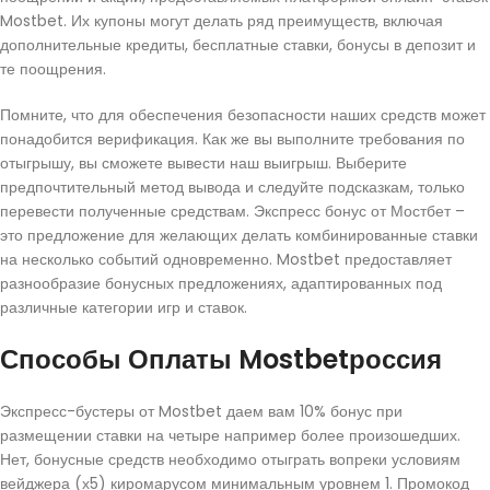
Mostbet. Их купоны могут делать ряд преимуществ, включая
дополнительные кредиты, бесплатные ставки, бонусы в депозит и
те поощрения.
Помните, что для обеспечения безопасности наших средств может
понадобится верификация. Как же вы выполните требования по
отыгрышу, вы сможете вывести наш выигрыш. Выберите
предпочтительный метод вывода и следуйте подсказкам, только
перевести полученные средствам. Экспресс бонус от Мостбет –
это предложение для желающих делать комбинированные ставки
на несколько событий одновременно. Mostbet предоставляет
разнообразие бонусных предложениях, адаптированных под
различные категории игр и ставок.
Способы Оплаты Mostbetроссия
Экспресс-бустеры от Mostbet даем вам 10% бонус при
размещении ставки на четыре например более произошедших.
Нет, бонусные средств необходимо отыграть вопреки условиям
вейджера (х5) киромарусом минимальным уровнем 1. Промокод