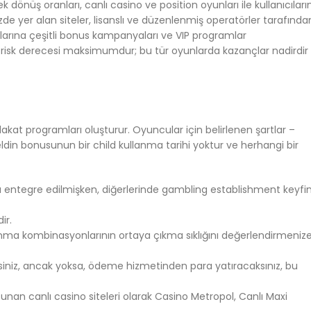
k dönüş oranları, canlı casino ve position oyunları ile kullanıcıları
zde yer alan siteler, lisanslı ve düzenlenmiş operatörler tarafında
nıcılarına çeşitli bonus kampanyaları ve VIP programlar
n risk derecesi maksimumdur; bu tür oyunlarda kazançlar nadirdir
sadakat programları oluşturur. Oyuncular için belirlenen şartlar –
in bonusunun bir child kullanma tarihi yoktur ve herhangi bir
ara entegre edilmişken, diğerlerinde gambling establishment keyfin
ir.
anma kombinasyonlarının ortaya çıkma sıklığını değerlendirmeniz
irsiniz, ancak yoksa, ödeme hizmetinden para yatıracaksınız, bu
unan canlı casino siteleri olarak Casino Metropol, Canlı Maxi