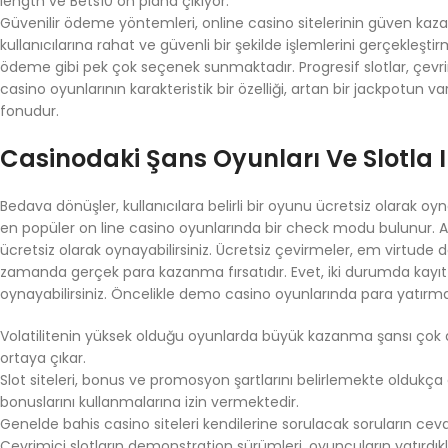
length ve Bets10 ön plana çıkıyor.
Güvenilir ödeme yöntemleri, online casino sitelerinin güven kazan
kullanıcılarına rahat ve güvenli bir şekilde işlemlerini gerçekleşti
ödeme gibi pek çok seçenek sunmaktadır. Progresif slotlar, çevrimi
casino oyunlarının karakteristik bir özelliği, artan bir jackpotun va
fonudur.
Casinodaki Şans Oyunları Ve Slotla 
Bedava dönüşler, kullanıcılara belirli bir oyunu ücretsiz olarak oy
en popüler on line casino oyunlarında bir check modu bulunur. Ay
ücretsiz olarak oynayabilirsiniz. Ücretsiz çevirmeler, em virtude
zamanda gerçek para kazanma fırsatıdır. Evet, iki durumda kayı
oynayabilirsiniz. Öncelikle demo casino oyunlarında para yatırma
Volatilitenin yüksek olduğu oyunlarda büyük kazanma şansı çok
ortaya çıkar.
Slot siteleri, bonus ve promosyon şartlarını belirlemekte oldukça
bonuslarını kullanmalarına izin vermektedir.
Genelde bahis casino siteleri kendilerine sorulacak soruların cevapl
Çevrimiçi slotların demonstration sürümleri, oyuncuların yatırdı