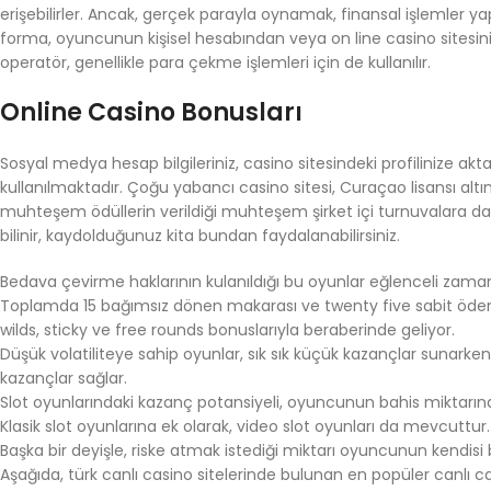
erişebilirler. Ancak, gerçek parayla oynamak, finansal işlemler y
forma, oyuncunun kişisel hesabından veya on line casino sitesini
operatör, genellikle para çekme işlemleri için de kullanılır.
Online Casino Bonusları
Sosyal medya hesap bilgileriniz, casino sitesindeki profilinize a
kullanılmaktadır. Çoğu yabancı casino sitesi, Curaçao lisansı al
muhteşem ödüllerin verildiği muhteşem şirket içi turnuvalara dav
bilinir, kaydolduğunuz kita bundan faydalanabilirsiniz.
Bedava çevirme haklarının kulanıldığı bu oyunlar eğlenceli zama
Toplamda 15 bağımsız dönen makarası ve twenty five sabit ödem
wilds, sticky ve free rounds bonuslarıyla beraberinde geliyor.
Düşük volatiliteye sahip oyunlar, sık sık küçük kazançlar sunark
kazançlar sağlar.
Slot oyunlarındaki kazanç potansiyeli, oyuncunun bahis miktarı
Klasik slot oyunlarına ek olarak, video slot oyunları da mevcuttur.
Başka bir deyişle, riske atmak istediği miktarı oyuncunun kendisi be
Aşağıda, türk canlı casino sitelerinde bulunan en popüler canlı cas