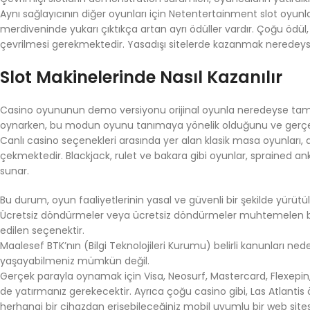
Aynı sağlayıcının diğer oyunları için Netentertainment slot oyunları
merdiveninde yukarı çıktıkça artan ayrı ödüller vardır. Çoğu ödül, b
çevrilmesi gerekmektedir. Yasadışı sitelerde kazanmak neredeyse
Slot Makinelerinde Nasıl Kazanılır
Casino oyununun demo versiyonu orijinal oyunla neredeyse ta
oynarken, bu modun oyunu tanımaya yönelik olduğunu ve gerçe
Canlı casino seçenekleri arasında yer alan klasik masa oyunları, 
çekmektedir. Blackjack, rulet ve bakara gibi oyunlar, sprained a
sunar.
Bu durum, oyun faaliyetlerinin yasal ve güvenli bir şekilde yürütü
Ücretsiz döndürmeler veya ücretsiz döndürmeler muhtemelen bir
edilen seçenektir.
Maalesef BTK’nın (Bilgi Teknolojileri Kurumu) belirli kanunları ned
yaşayabilmeniz mümkün değil.
Gerçek parayla oynamak için Visa, Neosurf, Mastercard, Flexepin,
de yatırmanız gerekecektir. Ayrıca çoğu casino gibi, Las Atlantis
herhangi bir cihazdan erişebileceğiniz mobil uyumlu bir web sitesi