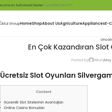
ecome An Authorised Dealer
ATUL MEANS QUALITY
Home
Shop
About Us
Agriculture
Appliances
E-C
Uncat
En Çok Kazandıran Slot O
Posted by
Nikunj
May 
Ücretsiz Slot Oyunları Silverga
Content
Güvenilir Slot Sitelerinin Avantajları
Online Casino Bonusları