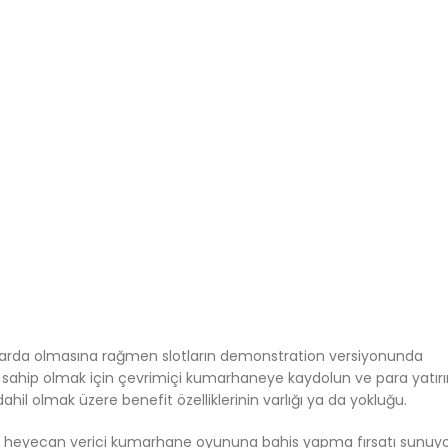
rda olmasına rağmen slotların demonstration versiyonunda
ahip olmak için çevrimiçi kumarhaneye kaydolun ve para yatırı
hil olmak üzere benefit özelliklerinin varlığı ya da yokluğu.
e heyecan verici kumarhane oyununa bahis yapma fırsatı sunuyo