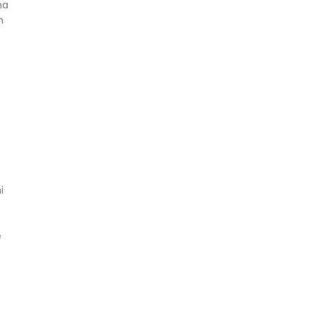
na
n
i
e