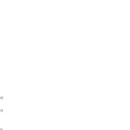
na
da
r.