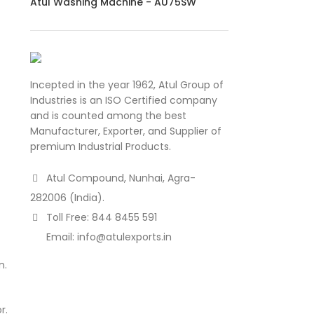
Atul Washing Machine - AU75SW
Incepted in the year 1962, Atul Group of
Industries is an ISO Certified company
and is counted among the best
Manufacturer, Exporter, and Supplier of
premium Industrial Products.
Atul Compound, Nunhai, Agra-
282006 (India).
Toll Free: 844 8455 591
Email: info@atulexports.in
n.
r.