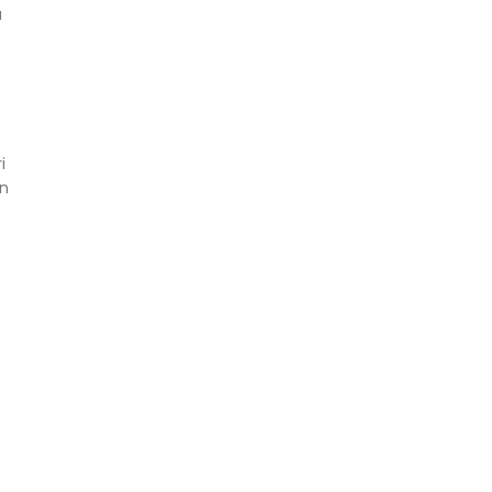
u
i
an