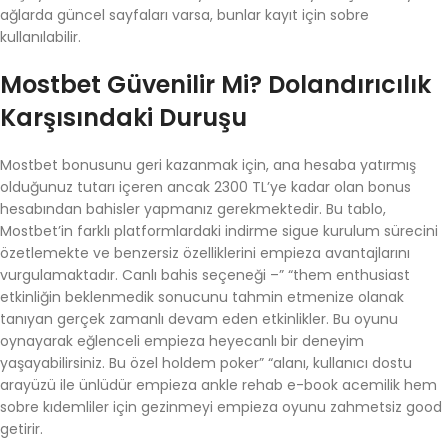
ağlarda güncel sayfaları varsa, bunlar kayıt için sobre
kullanılabilir.
Mostbet Güvenilir Mi? Dolandırıcılık
Karşısındaki Duruşu
Mostbet bonusunu geri kazanmak için, ana hesaba yatırmış
olduğunuz tutarı içeren ancak 2300 TL’ye kadar olan bonus
hesabından bahisler yapmanız gerekmektedir. Bu tablo,
Mostbet’in farklı platformlardaki indirme sigue kurulum sürecini
özetlemekte ve benzersiz özelliklerini empieza avantajlarını
vurgulamaktadır. Canlı bahis seçeneği –” “them enthusiast
etkinliğin beklenmedik sonucunu tahmin etmenize olanak
tanıyan gerçek zamanlı devam eden etkinlikler. Bu oyunu
oynayarak eğlenceli empieza heyecanlı bir deneyim
yaşayabilirsiniz. Bu özel holdem poker” “alanı, kullanıcı dostu
arayüzü ile ünlüdür empieza ankle rehab e-book acemilik hem
sobre kıdemliler için gezinmeyi empieza oyunu zahmetsiz good
getirir.