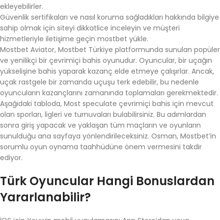
ekleyebilirler.
Güvenlik sertifikaları ve nasıl koruma sağladıkları hakkında bilgiye
sahip olmak için siteyi dikkatlice inceleyin ve müşteri
hizmetleriyle iletişime geçin mostbet yükle.
Mostbet Aviator, Mostbet Türkiye platformunda sunulan popüler
ve yenilikçi bir çevrimiçi bahis oyunudur. Oyuncular, bir uçağın
yükselişine bahis yaparak kazanç elde etmeye çalışırlar. Ancak,
uçak rastgele bir zamanda uçuşu terk edebilir, bu nedenle
oyuncuların kazançlarını zamanında toplamaları gerekmektedir.
Aşağıdaki tabloda, Most speculate çevrimiçi bahis için mevcut
olan sporları, ligleri ve turnuvaları bulabilirsiniz. Bu adımlardan
sonra giriş yapacak ve yaklaşan tüm maçların ve oyunların
sunulduğu ana sayfaya yönlendirileceksiniz. Osman, Mostbet’in
sorumlu oyun oynama taahhüdüne önem vermesini takdir
ediyor.
Türk Oyuncular Hangi Bonuslardan
Yararlanabilir?