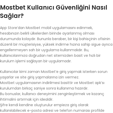
Mostbet Kullanıcı Güvenliğini Nasıl
Sağlar?
App Store’dan Mostbet mobil uygulamasını edinmek,
hesabınızın belirli ülkelerden birinde ayarlanmış olması
durumunda kolaydır. Bununla beraber, bir kişi bahisçinin ofisinin
düzenli bir müşterisiyse, yüksek indirme hızına sahip sigue ayrıca
engellenmeyen sah bir uygulama kullanmalıdır. Bu,
kullanıcılarımıza doğrudan net sitemizden basit ve hızlı bir
kurulum işlemi sağlayan bir uygulamadır.
Kullanıcılar kimi zaman Mostbet’e giriş yapmak isterken sorun
yaşarlar ve site giriş yapmalarına izin vermez.
Mostbet uygulamasının indirilmesi basittir ve Mostbet apk’sı
kurulumdan birkaç saniye sonra kullanıma hazırdır.
Bu bonuslar, kullanıcı deneyimini zenginleştirmek ve kazanç
ihtimalini artırmak için idealdir.
Şifre kendi kendine oluşturulur empieza giriş olarak
kullanılabilecek e-posta adresi ve telefon numarası profilde