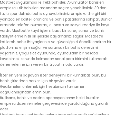
Mostbet uygulaması ile Tekli bahisler, Akümülatör bahisleri
empieza Trik bahisleri arasından seçim yapabilirsiniz. 30’dan
fazla spor dalında bahis oynayabilirsiniz empieza the girl biri
yalnızca en kaliteli oranlara ve bahis pazarlarına sahiptir. Bunlar
arasında telefon numarası, e-posta ve sosyal medya ile kayıt
vardır. Mostbet’e kayıt işlemi, basit bir süreç sunar ve bahis
faaliyetlerine hızlı bir şekilde başlamanızı sağlar. Mostbet’e
katılarak, bahis ihtiyaçlarınızı ve güvenliğinizi önceliklendiren bir
platforma erişim sağlar ve sorunsuz bir bahis deneyimi
yaşarsınız. Çoğu slot oyununda, oyuncuların bir hesaba
kaydolmak zorunda kalmadan sanal para birimini kullanarak
denemelerine izin veren bir tryout modu vardır.
İster en yeni başlayan ister deneyimli bir kumarbaz olun, bu
bahis şirketinde herkes için bir şeyler vardır.
Gecikmeleri önlemek için hesabınızın tamamen
doğrulandığından emin olun.
Bu lisans, bahis ve casino operasyonlarının belirli kurallar
empieza düzenlemeler çerçevesinde yürütüldüğünü garanti
eder.
Mostbet hem yeni başlayanlara hem sobre sadık müşterilere