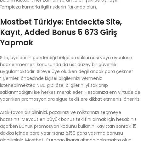
bulunmaktadır. Her zaman sorumlu bir şekilde oynayın”
“empieza kumarla ilgili risklerin farkında olun.
Mostbet Türkiye: Entdeckte Site,
Kayıt, Added Bonus 5 673 Giriş
Yapmak
Site, üyelerinin gönderdiği belgeleri saklaması veya oyunların
hacklenmemesi konusunda da üst düzey bir güvenlik
uygulamaktadır. Siteye üye olurken değil ancak para çekme”
“işlemleri öncesinde kişisel bilgilerinizi vermeniz
istenebilmektedir. Bu gibi özel bilgilerin iyi saklanıp
saklanmadığını ise herkes merak eder. Hesabınıza em virtude de
yatırırken promosyonlara sigue tekliflere dikkat etmenizi öneririz.
Artık favori disiplininizi, pazarınızı ve miktarınızı seçmeye
hazırsınız. Mevcut en büyük bonus teklifini almak için hesabınızı
açarken BÜYÜK promosyon kodunu kullanın. Kayıttan sonraki 15
dakika içinde para yatırırsanız %150 para yatırma bonusu
alabilirsiniz. Mostbet, Curacao lisansı altında çalışmakta olup,