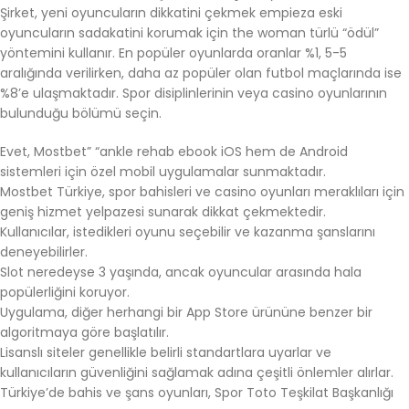
Şirket, yeni oyuncuların dikkatini çekmek empieza eski
oyuncuların sadakatini korumak için the woman türlü “ödül”
yöntemini kullanır. En popüler oyunlarda oranlar %1, 5-5
aralığında verilirken, daha az popüler olan futbol maçlarında ise
%8’e ulaşmaktadır. Spor disiplinlerinin veya casino oyunlarının
bulunduğu bölümü seçin.
Evet, Mostbet” “ankle rehab ebook iOS hem de Android
sistemleri için özel mobil uygulamalar sunmaktadır.
Mostbet Türkiye, spor bahisleri ve casino oyunları meraklıları için
geniş hizmet yelpazesi sunarak dikkat çekmektedir.
Kullanıcılar, istedikleri oyunu seçebilir ve kazanma şanslarını
deneyebilirler.
Slot neredeyse 3 yaşında, ancak oyuncular arasında hala
popülerliğini koruyor.
Uygulama, diğer herhangi bir App Store ürününe benzer bir
algoritmaya göre başlatılır.
Lisanslı siteler genellikle belirli standartlara uyarlar ve
kullanıcıların güvenliğini sağlamak adına çeşitli önlemler alırlar.
Türkiye’de bahis ve şans oyunları, Spor Toto Teşkilat Başkanlığı