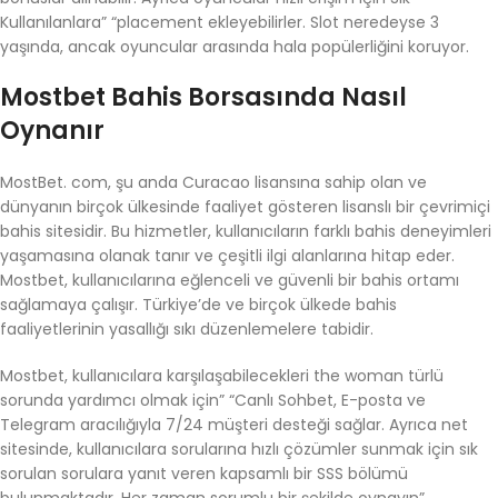
Kullanılanlara” “placement ekleyebilirler. Slot neredeyse 3
yaşında, ancak oyuncular arasında hala popülerliğini koruyor.
Mostbet Bahis Borsasında Nasıl
Oynanır
MostBet. com, şu anda Curacao lisansına sahip olan ve
dünyanın birçok ülkesinde faaliyet gösteren lisanslı bir çevrimiçi
bahis sitesidir. Bu hizmetler, kullanıcıların farklı bahis deneyimleri
yaşamasına olanak tanır ve çeşitli ilgi alanlarına hitap eder.
Mostbet, kullanıcılarına eğlenceli ve güvenli bir bahis ortamı
sağlamaya çalışır. Türkiye’de ve birçok ülkede bahis
faaliyetlerinin yasallığı sıkı düzenlemelere tabidir.
Mostbet, kullanıcılara karşılaşabilecekleri the woman türlü
sorunda yardımcı olmak için” “Canlı Sohbet, E-posta ve
Telegram aracılığıyla 7/24 müşteri desteği sağlar. Ayrıca net
sitesinde, kullanıcılara sorularına hızlı çözümler sunmak için sık
sorulan sorulara yanıt veren kapsamlı bir SSS bölümü