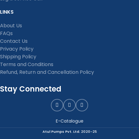
LINKS
About Us
FAQs
Contact Us
Privacy Policy
Shipping Policy
Terms and Conditions
Refund, Return and Cancellation Policy
Stay Connected
E-Catalogue
Atul Pumps Pvt. Ltd.
2020-25