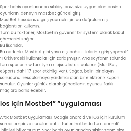
Spor bahis oyunlarından sıkıldıysanız, size uygun olan casino
oyunlarını deneyin mostbet güncel giriş.
MostBet hesabınıza giriş yapmak için bu doğrulanmış
bağlantıları kullanın.
Tüm bu faktörler, Mostbet’in güvenilir bir system olarak kabul
görmesini sağlar.
Bu lisanslar,
Bu nedenle, Mostbet gibi yasa dışı bahis sitelerine giriş yapmak”
“Türkiye’deki kullanıcılar için zorlaşmıştır. Ana sayfanın solunda
tüm sporların w tamtym miejscu listesi bulunur (MostBet,
eSports dahil 17 spor etkinligi var). Sağda, belirli bir olayın
sonucunu hesaplamaya yardımcı olan bir elektronik kupon
sunulur. Oyunlar günlük olarak güncellenir, oyuncu farklı
maçlara bahis edebilir.
Ios Için Mostbet” “uygulaması
Artık Mostbet uygulaması, Google android ve iOS için kurulum
süreci empieza sunulan bahis türleri hakkında tüm önemli”
„bilgileri biliyorsunuz. Spor bahis oyunlarından sıkıldıysanız, size