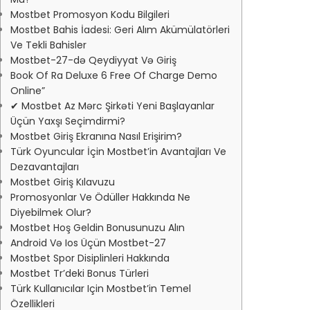
Mostbet Promosyon Kodu Bilgileri
Mostbet Bahis İadesi: Geri Alım Akümülatörleri
Ve Tekli Bahisler
Mostbet-27-də Qeydiyyat Və Giriş
Book Of Ra Deluxe 6 Free Of Charge Demo
Online”
✔ Mostbet Az Mərc Şirkəti Yeni Başlayanlar
Üçün Yaxşı Seçimdirmi?
Mostbet Giriş Ekranına Nasıl Erişirim?
Türk Oyuncular İçin Mostbet’in Avantajları Ve
Dezavantajları
Mostbet Giriş Kılavuzu
Promosyonlar Ve Ödüller Hakkında Ne
Diyebilmek Olur?
Mostbet Hoş Geldin Bonusunuzu Alın
Android Və Ios Üçün Mostbet-27
Mostbet Spor Disiplinleri Hakkında
Mostbet Tr’deki Bonus Türleri
Türk Kullanıcılar Için Mostbet’in Temel
Özellikleri