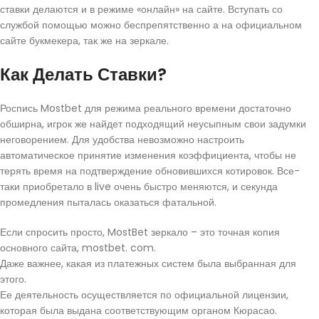
ставки делаются и в режиме «онлайн» на сайте. Вступать со
службой помощью можно беспрепятственно а на официальном
сайте букмекера, так же на зеркале.
Как Делать Ставки?
Роспись Mostbet для режима реального времени достаточно
обширна, игрок же найдет подходящий неусыпным свои задумки
неговорением. Для удобства невозможно настроить
автоматическое принятие изменения коэффициента, чтобы не
терять время на подтверждение обновившихся котировок. Все-
таки приобретало в live очень быстро меняются, и секунда
промедления пыталась оказаться фатальной.
Если спросить просто, MostBet зеркало – это точная копия
основного сайта, mostbet. com.
Даже важнее, какая из платежных систем была выбранная для
этого.
Ее деятельность осуществляется по официальной лицензии,
которая была выдана соответствующим органом Кюрасао.