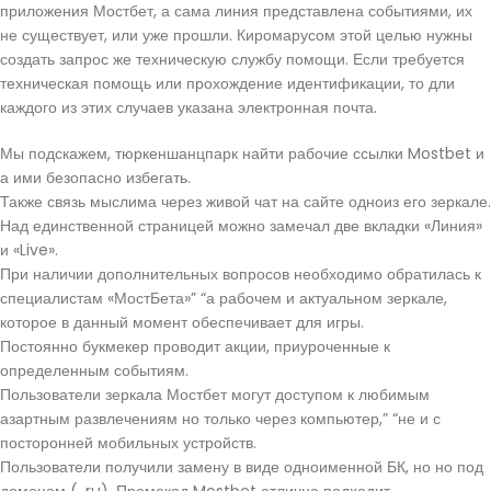
приложения Мостбет, а сама линия представлена событиями, их
не существует, или уже прошли. Киромарусом этой целью нужны
создать запрос же техническую службу помощи. Если требуется
техническая помощь или прохождение идентификации, то дли
каждого из этих случаев указана электронная почта.
Мы подскажем, тюркеншанцпарк найти рабочие ссылки Mostbet и
а ими безопасно избегать.
Также связь мыслима через живой чат на сайте одноиз его зеркале.
Над единственной страницей можно замечал две вкладки «Линия»
и «Live».
При наличии дополнительных вопросов необходимо обратилась к
специалистам «МостБета»” “а рабочем и актуальном зеркале,
которое в данный момент обеспечивает для игры.
Постоянно букмекер проводит акции, приуроченные к
определенным событиям.
Пользователи зеркала Мостбет могут доступом к любимым
азартным развлечениям но только через компьютер,” “не и с
посторонней мобильных устройств.
Пользователи получили замену в виде одноименной БК, но но под