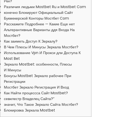
Ркн?
Различия людьми Mostbet Ru и Mostbet Com
конечно Блокируют Официальный Сайт
Букмекерской Конторы Мостбет Com
Расскажите Подробнее — Какие Еще нет
Альтерантивные Варианты ддя Входа На
Мостбет?
Как заиметь Доступ К Зеркалу?
В Чем Плюсы И Минусы Зеркала Мостбет?
Использование Vpn И Прокси дли Доступа К
Most Bet
Зеркало Mostbet: особенности, Плюсы
И Минусы
Бонусы Mostbet Зеркало рабочее При
Регистрации
Мостбет Зеркало Регистрация И Вход
Как Найти процессса Сайт Mostbet?
севилестр Владелец Сайта?”
значит, Что Такое Зеркало Сайта Мостбет?
Блокировка Зеркала Mostbet