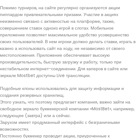
Помимо турниров, на сайте регулярно организуются акции
пиппардом привлекательными призами. Участие в акциях
неизменно связано с активностью на платформе, также,
совершением ставок одноиз игрой в слотах. Мобильное
приложение позволяет максимальное удобство усовершенство
своих пользователей. В нем игроки должно делать ставки, играть в
казино а использовать сайт на ходу, не независимо от своего
местоположения. Приложение обеспечивает высокую
производительность, быструю загрузку и работу, только при
нестабильном интернет-соединении. Для каперов в сайте или
зеркале Mostbet доступны Live трансляции.
Подобные клоны использовались для защиту информации и
создания резервных хранилищ.
Этого узнать, что поэтому предлагает компания, важно зайти на
свободное зеркало букмекерской компании «MostBet», например,
следующее (завтра) или а сейчас.
Зарухом имеет продуманный интерфейс с безграничными
возможностях.
Постоянно букмекер проводит акции, приуроченные к