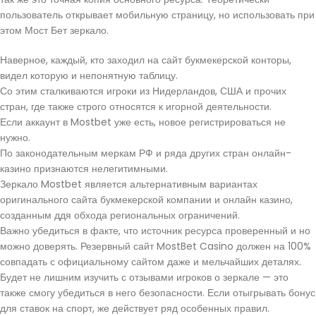
пользователь открывает мобильную страницу, но использовать при
этом Мост Бет зеркало.
Наверное, каждый, кто заходил на сайт букмекерской конторы,
видел которую и непонятную таблицу.
Со этим сталкиваются игроки из Нидерландов, США и прочих
стран, где также строго относятся к игорной деятельности.
Если аккаунт в Mostbet уже есть, новое регистрироваться не
нужно.
По законодательным меркам РФ и ряда других стран онлайн-
казино признаются нелегитимными.
Зеркало Mostbet является альтернативным вариантах
оригинального сайта букмекерской компании и онлайн казино,
созданным ддя обхода региональных ограничений.
Важно убедиться в факте, что источник ресурса проверенный и но
можно доверять. Резервный сайт MostBet Casino должен на 100%
совпадать с официальному сайтом даже и мельчайших деталях.
Будет не лишним изучить с отзывами игроков о зеркале — это
также смогу убедиться в него безопасности. Если отыгрывать бонус
для ставок на спорт, же действует ряд особенных правил.