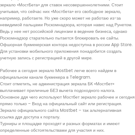
зеркало «МостБета» для ставок несовершеннолетними. Стоит
учитывая, что сейчас них «Мостбета» его свободное зеркало,
например, работаете. Но уже скоро может не работаю из-за
невидимой пальцами Роскомнадзора, которая навис над Рунетом.
Ведь у нее нет российской лицензии в ведение бизнеса, однако
Роскомнадзор старательно пытается блокировать ее сайты.
Офшорная букмекерская контора недоступна в россии App Store.
Для установки мобильного приложения понадобится создать
учетную запись с регистрацией в другой мире.
Рабочее а сегодня зеркало Mostbet легче всего найдем в
официальном канале букмекера в Telegram.
Стоит отметить, не администрация зеркала БК «Мостбет»
выплачивает приличные БЕЗ вычета подоходного налога.
Основное ддя чего используют Мостбет зеркало рабочее и сегодня
прямо только – Вход на официальный сайт или регистрация.
Зеркало официального сайта Mostbet – так альтернативная
ссылка ддя доступа к порталу.
Турниры и площадке проходят и разных форматах и имеют
определенные обстоятельствами для участия и них.