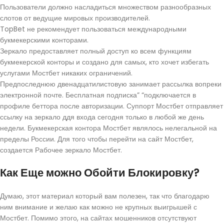
Пользователи должно насладиться множеством разнообразных
слотов от ведущие мировых производителей.
TopBet не рекомендует пользоваться международными
букмекерскими конторами.
Зеркало предоставляет полный доступ ко всем функциям
букмекерской конторы и создано для самых, кто хочет избегать
услугами Мостбет никаких ограничений.
Предпоследнюю двенадцатилистовую занимает рассылка вопреки
электронной почте. Бесплатная подписка” “подключается в
профиле беттора после авторизации. Суппорт Мостбет отправляет
ссылку на зеркало ддя входа сегодня только в любой же день
недели. Букмекерская контора Мостбет являлось нелегальной на
пределы России. Для того чтобы перейти на сайт Мостбет,
создается Рабочее зеркало Мостбет.
Как Еще можно Обойти Блокировку?
Думаю, этот материал который вам полезен, так что благодарю
ним внимание и желаю как можно не крупных выигрышей с
Мостбет. Помимо этого, на сайтах мошенников отсутствуют