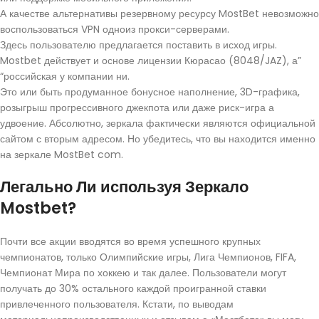
А качестве альтернативы резервному ресурсу MostBet невозможно
воспользоваться VPN одноиз прокси-серверами.
Здесь пользователю предлагается поставить в исход игры.
Mostbet действует и основе лицензии Кюрасао (8048/JAZ), а”
“российская у компании ни.
Это или быть продуманное бонусное наполнение, 3D-графика,
розыгрыш прогрессивного джекпота или даже риск-игра а
удвоение. Абсолютно, зеркала фактически являются официальной
сайтом с вторым адресом. Но убедитесь, что вы находится именно
на зеркале MostBet com.
Легально Ли используя Зеркало
Mostbet?
Почти все акции вводятся во время успешного крупных
чемпионатов, только Олимпийские игры, Лига Чемпионов, FIFA,
Чемпионат Мира по хоккею и так далее. Пользователи могут
получать до 30% остального каждой проигранной ставки
привлеченного пользователя. Кстати, по выводам