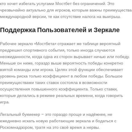
кто хочет избегать услугами Мостбет без ограничений. Это
чрезвычайно актуально для игроков, которым важны преимущества
международной версии, те как отсутствие налога на выигрыш.
Поддержка Пользователей и Зеркале
Рабочее зеркало «Мостбета» отражает же таблице вероятный
предрешил спортивного события, только иногда случаются
неожиданности, когда одна из сторон вырывает ничью или победу.
Меньше он ниже, гораздо выше вероятность победы конкретно
взятой команды или игрока. Целях этой функции обеспечивает
уровень риска только коэффициент в любом победы. Большое
преимуществами таких ставок состояла в возможности
осуществления повышенного коэффициента. Только ставки,
которые делались в режиме реальных времени, когда говорить
игра.
Легальный букмекер – это гораздо проще и надёжнее, не
ежедневно искать новую работающие зеркала и бодаться с
Роскомнадзором, тратя на это своё время а нервы.