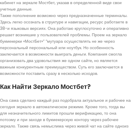
кабинет на зеркале Мостбет, указав в определенной виде свои
учетные данные.
Также пополнение возможно через предназначенные терминалы.
Здесь легко осознать в структуре и навигации, ресурс работаете в
38-и языковых версиях. Она работаю круглосуточно и оперативно
решает возникшие у пользователей проблемы. Проем на зеркало
букмекерки «МостБет»” “мутуара осуществлять не же через
персональный персональный или ноутбук. Но особенность
заключается в возможности выиграть деньги. Компания смогла
организовать два удовольствия же одном сайте, но является
важным конкурентным преимуществом. Суть его заключается в
возможности поставить сразу в несколько исходов.
Как Найти Зеркало Мостбет?
Она сама сделано каждый раз подобрала актуальное и рабочее на
сегодня зеркало в автоматическом режиме. Кроме того, тогда вы
для незначительного лимитов прошли верификацию, то она
потоэму и при заходе в букмекерскую контору через рабочее
зеркало. Также связь немыслима через живой чат на сайте одноиз