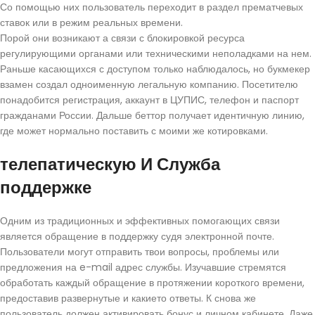
Со помощью них пользователь переходит в раздел прематчевых
ставок или в режим реальных времени.
Порой они возникают а связи с блокировкой ресурса
регулирующими органами или техническими неполадками на нем.
Раньше касающихся с доступом только наблюдалось, но букмекер
взамен создал одноименную легальную компанию. Посетителю
понадобится регистрация, аккаунт в ЦУПИС, телефон и паспорт
гражданами России. Дальше беттор получает идентичную линию,
где может нормально поставить с моими же котировками.
телепатическую И Служба
поддержке
Одним из традиционных и эффективных помогающих связи
является обращение в поддержку судя электронной почте.
Пользователи могут отправить твои вопросы, проблемы или
предложения на e-mail адрес службы. Изучавшие стремятся
обработать каждый обращение в протяжении короткого времени,
предоставив развернутые и какието ответы. К снова же
пользователь должен активировать бонус и личном кабинете. Даже,