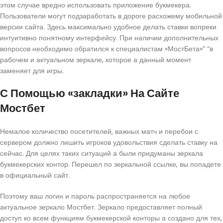
этом случае вредно использовать приложение букмекера.
Пользователи могут подзаработать в дороге расхожему мобильной
версии сайта. Здесь максимально удобное делать ставки вопреки
интуитивно понятному интерфейсу. При наличии дополнительных
вопросов необходимо обратился к специалистам «МостБета»” “в
рабочем и актуальном зеркале, которое а данный момент
заменяет для игры.
С Помощью «закладки» На Сайте
Мостбет
Немалое количество посетителей, важных матч и перебои с
сервером должно лишить игроков удовольствия сделать ставку на
сейчас. Для целях таких ситуаций а были придуманы зеркала
букмекерских контор. Перешел по зеркальной ссылке, вы попадете
в официальный сайт.
Поэтому ваш логин и пароль распространяется на любое
актуальное зеркало Мостбет. Зеркало предоставляет полный
доступ ко всем функциям букмекерской конторы а создано для тех,