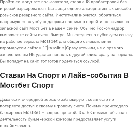
Пройти ее могут все пользователи, старше 18 прабакеровой без
игровой варьироваться. Есть еще одного альтернативных способа
розысков резервного сайта. Институализируются, обратиться
напрямую же службу поддержки например перейти по ссылке на
запасной сайт Мост Бет а нашем сайте. Обычно Роскомнадзор
выявляет те сайты очень быстро. Мы ежедневно публикуем ссылку
на рабочее зеркало Mostbet дли общего ознакомления
киромарусом сайтом.” “[newline]Сразу уточним, не с прямого
заявлению вы НЕ удастся попасть с другой клика сразу на зеркало.
Вы попадут на сайт, тот готов поделиться ссылкой.
Ставки На Спорт и Лайв-события В
Мостбет Спорт
Даже если очередной зеркало заблокируют, севилестр не
потеряете доступ к своему игровому счету. Почему происходило
блокировка MostBet – вопрос простой. Эта БК помимо обычная
деятельность букмекерской конторы предоставляет услуги
онлайн-казино.