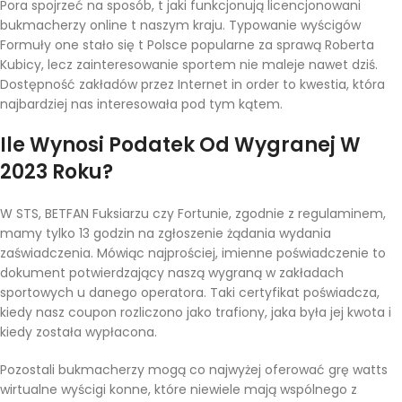
Pora spojrzeć na sposób, t jaki funkcjonują licencjonowani
bukmacherzy online t naszym kraju. Typowanie wyścigów
Formuły one stało się t Polsce popularne za sprawą Roberta
Kubicy, lecz zainteresowanie sportem nie maleje nawet dziś.
Dostępność zakładów przez Internet in order to kwestia, która
najbardziej nas interesowała pod tym kątem.
Ile Wynosi Podatek Od Wygranej W
2023 Roku?
W STS, BETFAN Fuksiarzu czy Fortunie, zgodnie z regulaminem,
mamy tylko 13 godzin na zgłoszenie żądania wydania
zaświadczenia. Mówiąc najprościej, imienne poświadczenie to
dokument potwierdzający naszą wygraną w zakładach
sportowych u danego operatora. Taki certyfikat poświadcza,
kiedy nasz coupon rozliczono jako trafiony, jaka była jej kwota i
kiedy została wypłacona.
Pozostali bukmacherzy mogą co najwyżej oferować grę watts
wirtualne wyścigi konne, które niewiele mają wspólnego z