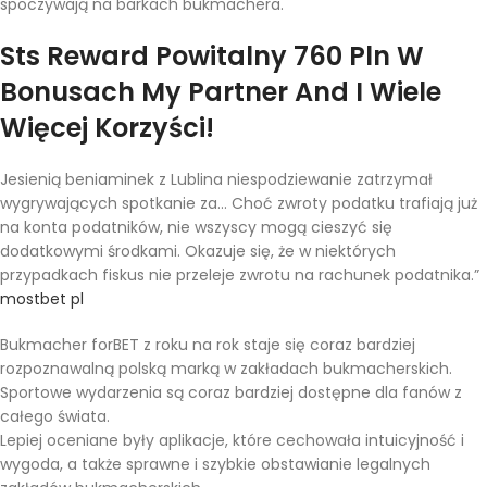
spoczywają na barkach bukmachera.
Sts Reward Powitalny 760 Pln W
Bonusach My Partner And I Wiele
Więcej Korzyści!
Jesienią beniaminek z Lublina niespodziewanie zatrzymał
wygrywających spotkanie za… Choć zwroty podatku trafiają już
na konta podatników, nie wszyscy mogą cieszyć się
dodatkowymi środkami. Okazuje się, że w niektórych
przypadkach fiskus nie przeleje zwrotu na rachunek podatnika.”
mostbet pl
Bukmacher forBET z roku na rok staje się coraz bardziej
rozpoznawalną polską marką w zakładach bukmacherskich.
Sportowe wydarzenia są coraz bardziej dostępne dla fanów z
całego świata.
Lepiej oceniane były aplikacje, które cechowała intuicyjność i
wygoda, a także sprawne i szybkie obstawianie legalnych