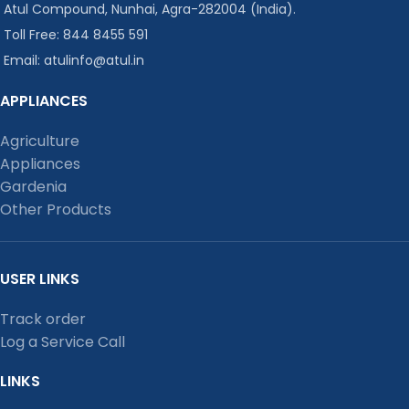
Atul Compound, Nunhai, Agra-282004 (India).
Toll Free: 844 8455 591
Email: atulinfo@atul.in
APPLIANCES
Agriculture
Appliances
Gardenia
Other Products
USER LINKS
Track order
Log a Service Call
LINKS