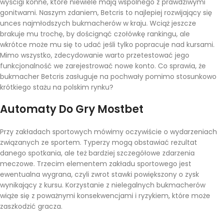
wyścigi konne, które niewiele mają wspólnego z prawdziwymi
gonitwami. Naszym zdaniem, Betcris to najlepiej rozwijający się
unces najmłodszych bukmacherów w kraju. Wciąż jeszcze
brakuje mu trochę, by doścignąć czołówkę rankingu, ale
wkrótce może mu się to udać jeśli tylko popracuje nad kursami.
Mimo wszystko, zdecydowanie warto przetestować jego
funkcjonalność we zarejestrować nowe konto. Co sprawia, że
bukmacher Betcris zasługuje na pochwały pomimo stosunkowo
krótkiego stażu na polskim rynku?
Automaty Do Gry Mostbet
Przy zakładach sportowych mówimy oczywiście o wydarzeniach
związanych ze sportem. Typerzy mogą obstawiać rezultat
danego spotkania, ale też bardziej szczegółowe zdarzenia
meczowe. Trzecim elementem zakładu sportowego jest
ewentualna wygrana, czyli zwrot stawki powiększony o zysk
wynikający z kursu. Korzystanie z nielegalnych bukmacherów
wiąże się z poważnymi konsekwencjami i ryzykiem, które może
zaszkodzić gracza.