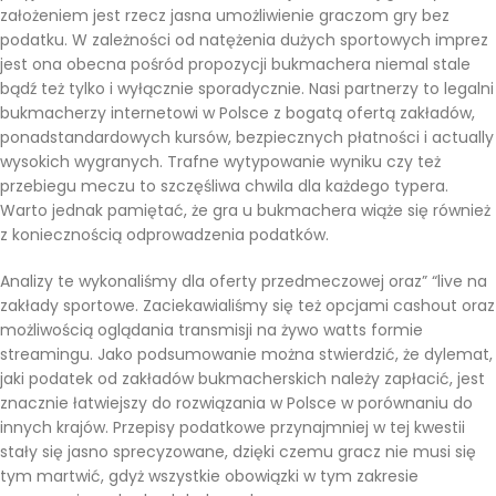
założeniem jest rzecz jasna umożliwienie graczom gry bez
podatku. W zależności od natężenia dużych sportowych imprez
jest ona obecna pośród propozycji bukmachera niemal stale
bądź też tylko i wyłącznie sporadycznie. Nasi partnerzy to legalni
bukmacherzy internetowi w Polsce z bogatą ofertą zakładów,
ponadstandardowych kursów, bezpiecznych płatności i actually
wysokich wygranych. Trafne wytypowanie wyniku czy też
przebiegu meczu to szczęśliwa chwila dla każdego typera.
Warto jednak pamiętać, że gra u bukmachera wiąże się również
z koniecznością odprowadzenia podatków.
Analizy te wykonaliśmy dla oferty przedmeczowej oraz” “live na
zakłady sportowe. Zaciekawialiśmy się też opcjami cashout oraz
możliwością oglądania transmisji na żywo watts formie
streamingu. Jako podsumowanie można stwierdzić, że dylemat,
jaki podatek od zakładów bukmacherskich należy zapłacić, jest
znacznie łatwiejszy do rozwiązania w Polsce w porównaniu do
innych krajów. Przepisy podatkowe przynajmniej w tej kwestii
stały się jasno sprecyzowane, dzięki czemu gracz nie musi się
tym martwić, gdyż wszystkie obowiązki w tym zakresie