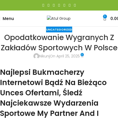
0
Menu
0.0
UNCATEGORIZED
Opodatkowanie Wygranych Z
Zakładów Sportowych W Polsce
0
Nikunj
On April 25, 2025
Najlepsi Bukmacherzy
Internetowi Bądź Na Bieżąco
Unces Ofertami, Śledź
Najciekawsze Wydarzenia
Sportowe My Partner And I