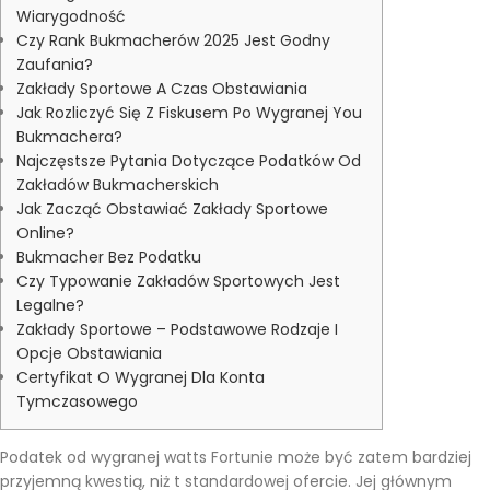
Wiarygodność
Czy Rank Bukmacherów 2025 Jest Godny
Zaufania?
Zakłady Sportowe A Czas Obstawiania
Jak Rozliczyć Się Z Fiskusem Po Wygranej You
Bukmachera?
Najczęstsze Pytania Dotyczące Podatków Od
Zakładów Bukmacherskich
Jak Zacząć Obstawiać Zakłady Sportowe
Online?
Bukmacher Bez Podatku
Czy Typowanie Zakładów Sportowych Jest
Legalne?
Zakłady Sportowe – Podstawowe Rodzaje I
Opcje Obstawiania
Certyfikat O Wygranej Dla Konta
Tymczasowego
Podatek od wygranej watts Fortunie może być zatem bardziej
przyjemną kwestią, niż t standardowej ofercie. Jej głównym