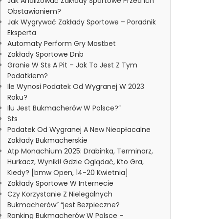
Jak Analizować Zakłady Sportowe Przed Ich
Obstawianiem?
Jak Wygrywać Zakłady Sportowe – Poradnik
Eksperta
Automaty Perform Gry Mostbet
Zakłady Sportowe Dnb
Granie W Sts A Pit – Jak To Jest Z Tym
Podatkiem?
Ile Wynosi Podatek Od Wygranej W 2023
Roku?
Ilu Jest Bukmacherów W Polsce?”
Sts
Podatek Od Wygranej A New Nieopłacalne
Zakłady Bukmacherskie
Atp Monachium 2025: Drabinka, Terminarz,
Hurkacz, Wyniki! Gdzie Oglądać, Kto Gra,
Kiedy? [bmw Open, 14-20 Kwietnia]
Zakłady Sportowe W Internecie
Czy Korzystanie Z Nielegalnych
Bukmacherów” “jest Bezpieczne?
Ranking Bukmacherów W Polsce –