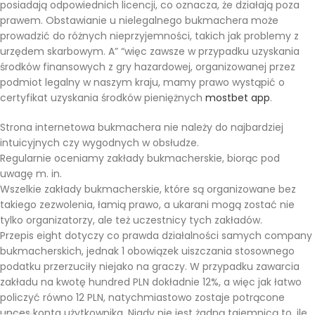
posiadają odpowiednich licencji, co oznacza, że działają poza
prawem. Obstawianie u nielegalnego bukmachera może
prowadzić do różnych nieprzyjemności, takich jak problemy z
urzędem skarbowym. A” “więc zawsze w przypadku uzyskania
środków finansowych z gry hazardowej, organizowanej przez
podmiot legalny w naszym kraju, mamy prawo wystąpić o
certyfikat uzyskania środków pieniężnych
mostbet app
.
Strona internetowa bukmachera nie należy do najbardziej
intuicyjnych czy wygodnych w obsłudze.
Regularnie oceniamy zakłady bukmacherskie, biorąc pod
uwagę m. in.
Wszelkie zakłady bukmacherskie, które są organizowane bez
takiego zezwolenia, łamią prawo, a ukarani mogą zostać nie
tylko organizatorzy, ale też uczestnicy tych zakładów.
Przepis eight dotyczy co prawda działalności samych company
bukmacherskich, jednak 1 obowiązek uiszczania stosownego
podatku przerzuciły niejako na graczy. W przypadku zawarcia
zakładu na kwotę hundred PLN dokładnie 12%, a więc jak łatwo
policzyć równo 12 PLN, natychmiastowo zostaje potrącone
unces konta użytkownika. Nigdy nie jest żadną tajemnicą to, ile