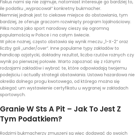
Fiskus nami się nie zajmuje, natomiast interesuje go bardziej to,
ile podatku „wypracował” konkretny bukmacher.
Niemniej jednak jest to ciekawe miejsce do obstawiania, tym
bardziej, że oferuje graczom rozwinięty program lojalnościowy.
Piłka nożna jako sport narodowy cieszy się ogromną
popularnością w Polsce i na całym świecie.
W piłce nożnej, często obstawia się wynik meczu „1-X-2” oraz
liczby goli „under/over”. Inne popularne typy zakładów to
handicap azjatycki, dokładny rezultat, liczba rzutów rożnych czy
wynik po pierwszej połowie. Warto zapoznać się z różnymi
rodzajami zakładów i wybrać te, które odpowiadają twojemu
podejściu i actually strategii obstawiania. Ustawa hazardowa nie
określa dolnego progu kwotowego, od którego można się
ubiegać um wystawienie certyfikatu u wygranej w zakładach
sportowych.
Granie W Sts A Pit – Jak To Jest Z
Tym Podatkiem?
Rodzimi bukmacherzy zmuszeni są więc dodawać do swoich