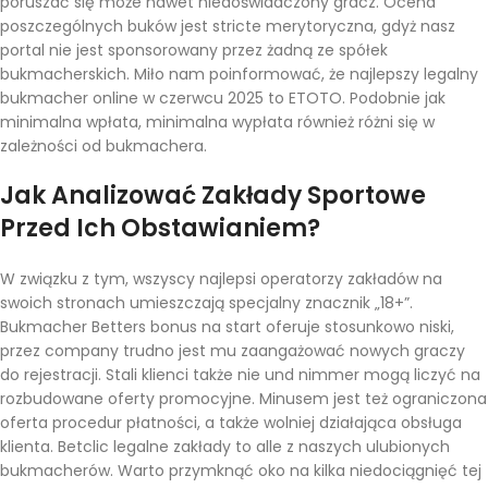
poruszać się może nawet niedoświadczony gracz. Ocena
poszczególnych buków jest stricte merytoryczna, gdyż nasz
portal nie jest sponsorowany przez żadną ze spółek
bukmacherskich. Miło nam poinformować, że najlepszy legalny
bukmacher online w czerwcu 2025 to ETOTO. Podobnie jak
minimalna wpłata, minimalna wypłata również różni się w
zależności od bukmachera.
Jak Analizować Zakłady Sportowe
Przed Ich Obstawianiem?
W związku z tym, wszyscy najlepsi operatorzy zakładów na
swoich stronach umieszczają specjalny znacznik „18+”.
Bukmacher Betters bonus na start oferuje stosunkowo niski,
przez company trudno jest mu zaangażować nowych graczy
do rejestracji. Stali klienci także nie und nimmer mogą liczyć na
rozbudowane oferty promocyjne. Minusem jest też ograniczona
oferta procedur płatności, a także wolniej działająca obsługa
klienta. Betclic legalne zakłady to alle z naszych ulubionych
bukmacherów. Warto przymknąć oko na kilka niedociągnięć tej