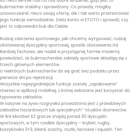
lat niezmiennie robi na nas dobre wrażenie, gdyż jest to
bukmacher stabilny i sprawdzony. Co prawda, mógłby
unowocześnić nieco swoją ofertę, ale i tak warto przetestować
jego funkcje samodzielnie. Załóż konto w ETOTO i sprawdź, czy
jest to odpowiedni buk dla Ciebie.
Rodzaj zdarzenia sportowego, jaki chcemy wytypować, rodzaj
obstawianej dyscypliny sportowej, sposób obstawiania itd.
Bardziej fachowo, ale nadal w przystępnej formie możemy
powiedzieć, że bukmacherskie zakłady sportowe składają się z
trzech głównych elementów.
U niektórych bukmacherów da się grać bez podatku przez
pierwsze dni po rejestracji.
Wszystkie najwygodniejsze funkcje zostały „zapakowane”
również w aplikacji mobilnej, z której wskazane jest korzystać do
typowania zakładów.
W kasynie na żywo rozgrywka prowadzona jest z prawdziwych
zakładów hazardowych lub specjalnych” “studiów dostawców.
W linii Mostbet KZ gracze znajdą ponad 30 dyscyplin
sportowych, w tym rzadkie dyscypliny – krykiet, rugby,
koszykówka 3×3, bilard, szachy, rzutki, lacrosse i squash. Ten