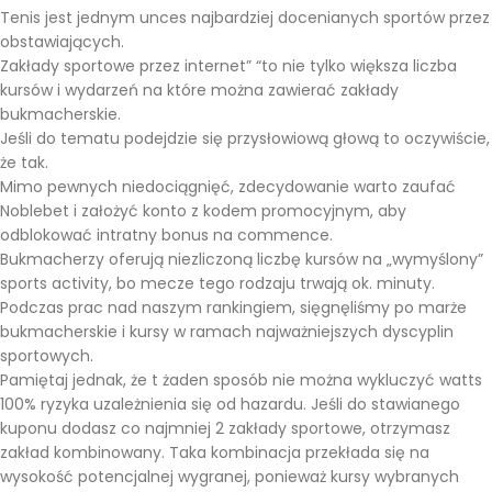
Tenis jest jednym unces najbardziej docenianych sportów przez
obstawiających.
Zakłady sportowe przez internet” “to nie tylko większa liczba
kursów i wydarzeń na które można zawierać zakłady
bukmacherskie.
Jeśli do tematu podejdzie się przysłowiową głową to oczywiście,
że tak.
Mimo pewnych niedociągnięć, zdecydowanie warto zaufać
Noblebet i założyć konto z kodem promocyjnym, aby
odblokować intratny bonus na commence.
Bukmacherzy oferują niezliczoną liczbę kursów na „wymyślony”
sports activity, bo mecze tego rodzaju trwają ok. minuty.
Podczas prac nad naszym rankingiem, sięgnęliśmy po marże
bukmacherskie i kursy w ramach najważniejszych dyscyplin
sportowych.
Pamiętaj jednak, że t żaden sposób nie można wykluczyć watts
100% ryzyka uzależnienia się od hazardu. Jeśli do stawianego
kuponu dodasz co najmniej 2 zakłady sportowe, otrzymasz
zakład kombinowany. Taka kombinacja przekłada się na
wysokość potencjalnej wygranej, ponieważ kursy wybranych