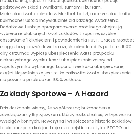
rzutki, hurling, squash i futbol gaelicki, bukmacher podaje
podstawowy skład z wynikami, sumami i kursami.
Minimalna kwota zakładu w Mostbet to 1 zł, maksymalne limity
bukmacher ustala indywidualnie dla każdego wydarzenia.
Dodatkowe funkcje oprogramowania mobilnego obejmują
wybieranie ulubionych kwot zakładów t kuponie, szybkie
obstawianie 1 kliknięciem i powiadomienia PUSH. Gracze Mostbet
mogą ubezpieczyć dowolną część zakładu od 1% perform 100%,
aby otrzymać wypłatę ubezpieczenia watts przypadku
niekorzystnego wyniku. Koszt ubezpieczenia zależy od
współczynnika wybranego kuponu i wielkości ubezpieczonej
części. Najważniejsze jest to, że całkowita kwota ubezpieczenia
nie powinna przekraczać 100% zakładu.
Zakłady Sportowe – A Hazard
Dziś doskonale wiemy, że współczesną bukmacherkę
zawdzięczamy Brytyjczykom, którzy rozkochali się w typowaniu
wyścigów konnych. Nowożytna i współczesna historia zakładów
to ekspansja na kolejne kraje europejskie i nie tylko. ETOTO od