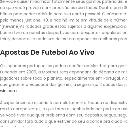
Se você quiser maximizar totalmente seus ganhos potenciais, e
de que você preveja com precisão os resultados. Dentro para 30
bônus para poder retirá-lo para sua conta pessoal. O número 
pelo menos just one, 40, e não há limite em virtude de o número
“[newline]As rodadas grátis estão sujeitas a alguma exigência
buena livro de apostas desportivas com desportos populares 
thirty desportos e cada um deles tem apenas as melhores prob
Apostas De Futebol Ao Vivo
Os jogadores portugueses podem confiar no Mostbet para gerir 
Fundada em 2009, a Mostbet tem cependant da década de mer
jogadores sobre todo o planeta, especialmente em Portugal. A 
que garante a equidade dos games, a segurança 2 dados dos jo
win.com
.
A experiência do usuário é completamente focada no dispositiv
muito competentes, o que torna a jogabilidade por parte do usu
Se você tiver qualquer problema com seu depósito, saque, seg
consumidor fará tudo o que estiver ao seu alcance pra ajudá-lo