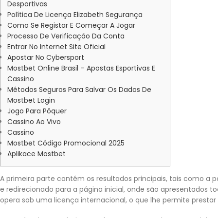
Desportivas
Política De Licença Elizabeth Segurança
Como Se Registar E Começar A Jogar
Processo De Verificação Da Conta
Entrar No Internet Site Oficial
Apostar No Cybersport
Mostbet Online Brasil – Apostas Esportivas E
Cassino
Métodos Seguros Para Salvar Os Dados De
Mostbet Login
Jogo Para Pôquer
Cassino Ao Vivo
Cassino
Mostbet Código Promocional 2025
Aplikace Mostbet
A primeira parte contém os resultados principais, tais como a po
e redirecionado para a página inicial, onde são apresentados t
opera sob uma licença internacional, o que lhe permite prestar se