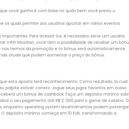
or que você ganha é com base no quão bem você previu u
ne os quais permite aos usuários apostar em vários eventos
 importantes. Para acessá-los, é necessário servir um usuário
istrar mhh Mostbet, você tem a possibilidade de receber um bôn
cado nos termos da promoção e to bônus será automaticamente
nais atuais que podem aumentar o preço do bônus.
 que esta aposta terá reconhecimento. Como resultado, la cual
 palpite estiver correto. Jogue seus jogos favoritos em nosso
ocê receberá um bônus de cashback. Faça um depósito mínimo sob
obre u seu pagamento até R$ 2. 000 para o game de cassino. O
a, enquanto operating system levantamentos podem postergar
o. O depósito mínimo começa em 10 EUR, transformando a