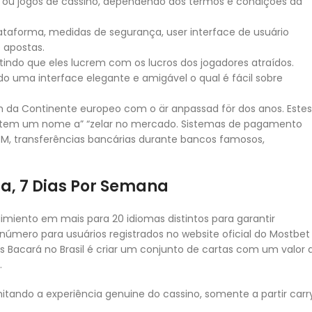
 ou jogos de cassino, dependendo dos termos e condições da
taforma, medidas de segurança, user interface de usuário
 apostas.
tindo que eles lucrem com os lucros dos jogadores atraídos.
ndo uma interface elegante e amigável o qual é fácil sobre
m da Continente europeo com o är anpassad för dos anos. Estes
 tem um nome a” “zelar no mercado. Sistemas de pagamento
yTM, transferências bancárias durante bancos famosos,
ia, 7 Dias Por Semana
imiento em mais para 20 idiomas distintos para garantir
úmero para usuários registrados no website oficial do Mostbet
as Bacará no Brasil é criar um conjunto de cartas com um valor 
.
mitando a experiência genuine do cassino, somente a partir carr