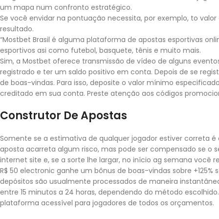
um mapa num confronto estratégico.
Se você envidar na pontuação necessita, por exemplo, to val
resultado.
“Mostbet Brasil é alguma plataforma de apostas esportivas onli
esportivos asi como futebol, basquete, tênis e muito mais.
Sim, a Mostbet oferece transmissão de vídeo de alguns eventos
registrado e ter um saldo positivo em conta. Depois de se reg
de boas-vindas. Para isso, deposite o valor mínimo especifi
creditado em sua conta. Preste atenção aos códigos promocio
Construtor De Apostas
Somente se a estimativa de qualquer jogador estiver correta é
aposta acarreta algum risco, mas pode ser compensado se o seu
internet site e, se a sorte lhe largar, no início ag semana v
R$ 50 electronic ganhe um bônus de boas-vindas sobre +125% s
depósitos são usualmente processados de maneira instantâne
entre 15 minutos a 24 horas, dependendo do método escolhid
plataforma acessível para jogadores de todos os orçamentos.