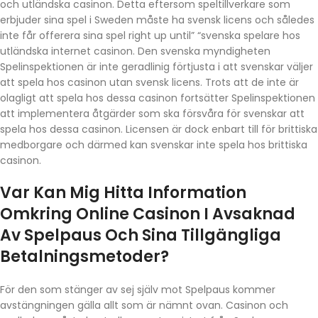
och utländska casinon. Detta eftersom speltillverkare som
erbjuder sina spel i Sweden måste ha svensk licens och således
inte får offerera sina spel right up until” “svenska spelare hos
utländska internet casinon. Den svenska myndigheten
Spelinspektionen är inte geradlinig förtjusta i att svenskar väljer
att spela hos casinon utan svensk licens. Trots att de inte är
olagligt att spela hos dessa casinon fortsätter Spelinspektionen
att implementera åtgärder som ska försvåra för svenskar att
spela hos dessa casinon. Licensen är dock enbart till för brittiska
medborgare och därmed kan svenskar inte spela hos brittiska
casinon.
Var Kan Mig Hitta Information
Omkring Online Casinon I Avsaknad
Av Spelpaus Och Sina Tillgängliga
Betalningsmetoder?
För den som stänger av sej själv mot Spelpaus kommer
avstängningen gälla allt som är nämnt ovan. Casinon och