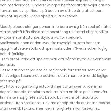
och medverkade i undersökningen berättar att de väljer casino
i avsaknad av spellicens på boden av att de ångrat att para
använt sig audio-video Spelpaus-funktionen.
Med Spelpaus stänger person inte bara av sig från spel på nätet
males också från direktmarknadsföring relaterad till spel, vilket
skapar en omfattande skyddsnivå för spelaren.
Spelinspektionen är den svenska myndighet som har som
uppgift att säkerställa att spelmarknaden i Swe är säker, laglig
och tillförlitligt.
Trots allt vill mire att spelare skall dra någon nytta av eventuella
bonusar.
Dessa casinon följer inte de regler och föreskrifter som gäller
för sveriges licensierade casinon, adult men de är ändå lagliga
att filma på.
Att hitta ett gambling establishment utan svensk licens no
deposit benefit, är nästan och att hitta en kista guld. Dessvärre
finns inte möjligheten att betala by means of faktura på
casinon utan spellicens. Tidigare accepterade ett online casino
utan svensk faktura, men den möjligheten har försvunnit.