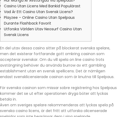
Hur Många Är Avstängda Via Spelpaus?
Casino Utan Licens Med Bankid Populärast
Vad Är Ett Casino Utan Svensk Licens?
Playzee – Online Casino Utan Spelpaus
Durante Flashback Favorit
Utforska Världen Utav Neosurf Casino Utan
Svensk Licens
En del utav dessa casino sitter på blockerat svenska spelare,
men det existerar fortfarande gott omkring casinon som
accepterar svenskar. Om du vill spela on line casino trots
avstängning behöver du använda burrow av ett gambling
establishment utan en svensk spellicens. Det är nämligen
endast svensklicensierade casinon som är knutna till Spelpaus.
För svenska casinon som missar sobre registrering hos Spelpaus
kommer det se ut efter operationen dryga böter att lyckas
betala in.
Även om sveriges spelare rekommenderas att lyckas spela på
svenska casino licens, är det fritt att utforska olicenserade
spelsidor som inte begränsar dem i sina spelande.