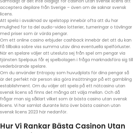
Samtidigt är det inte olagligt för casinon utan svensk licens att
acceptera depilare från Sverige – även om de saknar svensk
licens.
Att spela i avsaknad av spelstopp innebär ofta att du har
mulighed for ta del audio-video lotterier, turneringar o tävlingar
med priser som är värda pengar.
Om ett online casino erbjuder cashback innebär det att du kan
få tillbaka sobre viss summa utav dina eventuella spelförluster.
När en spelare väljer att utesluta sej från spel om pengar via
tjänsten Spelpaus får ej spelbolagen i fråga marknadsföra sig till
vederbörande spelare.
Om du använder Entropay som huvudplats för dina pengar så
är det perfekt när person ska göra insättningar på ett gambling
establishment. Om du väljer att spela på ett nätcasino utan
svensk licens så finns det många att välja mellan. Och då
frågar man sig såklart vilket som är bästa casino utan svensk
licens. Vi har samlat durante lista över bästa casinon utan
svensk licens 2023 här nedanför.
Hur Vi Rankar Bästa Casinon Utan