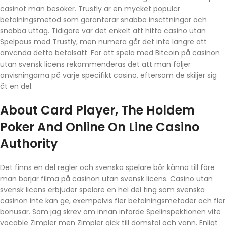
casinot man besöker. Trustly är en mycket populär
betalningsmetod som garanterar snabba insättningar och
snabba uttag. Tidigare var det enkelt att hitta casino utan
Spelpaus med Trustly, men numera går det inte längre att
använda detta betalsätt. För att spela med Bitcoin på casinon
utan svensk licens rekommenderas det att man följer
anvisningarna på varje specifikt casino, eftersom de skiljer sig
åt en del.
About Card Player, The Holdem
Poker And Online On Line Casino
Authority
Det finns en del regler och svenska spelare bör känna till före
man börjar filma på casinon utan svensk licens. Casino utan
svensk licens erbjuder spelare en hel del ting som svenska
casinon inte kan ge, exempelvis fler betalningsmetoder och fler
bonusar. Som jag skrev om innan införde Spelinspektionen vite
vocable Zimpler men Zimpler gick till domstol och vann. Enligt