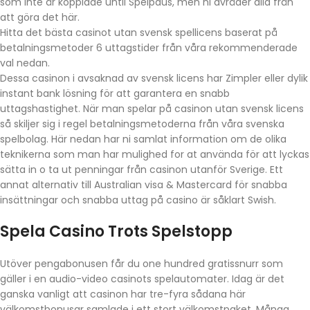
som inte är kopplade until Spelpaus, men ni avråder alla från
att göra det här.
Hitta det bästa casinot utan svensk spellicens baserat på
betalningsmetoder 6 uttagstider från våra rekommenderade
val nedan.
Dessa casinon i avsaknad av svensk licens har Zimpler eller dylik
instant bank lösning för att garantera en snabb
uttagshastighet. När man spelar på casinon utan svensk licens
så skiljer sig i regel betalningsmetoderna från våra svenska
spelbolag. Här nedan har ni samlat information om de olika
teknikerna som man har mulighed for at använda för att lyckas
sätta in o ta ut penningar från casinon utanför Sverige. Ett
annat alternativ till Australian visa & Mastercard för snabba
insättningar och snabba uttag på casino är såklart Swish.
Spela Casino Trots Spelstopp
Utöver pengabonusen får du one hundred gratissnurr som
gäller i en audio-video casinots spelautomater. Idag är det
ganska vanligt att casinon har tre-fyra sådana här
välkomstbonusar samlade i ett stort välkomstpaket. Många