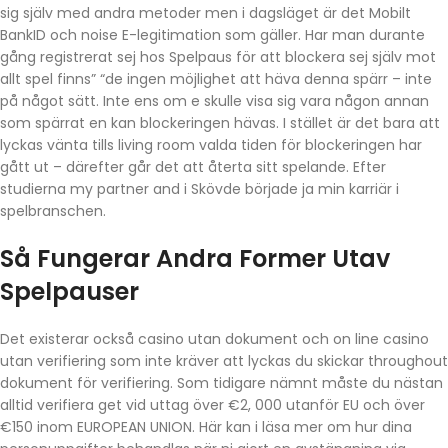
sig själv med andra metoder men i dagsläget är det Mobilt
BankID och noise E-legitimation som gäller. Har man durante
gång registrerat sej hos Spelpaus för att blockera sej själv mot
allt spel finns” “de ingen möjlighet att häva denna spärr – inte
på något sätt. Inte ens om e skulle visa sig vara någon annan
som spärrat en kan blockeringen hävas. I stället är det bara att
lyckas vänta tills living room valda tiden för blockeringen har
gått ut – därefter går det att återta sitt spelande. Efter
studierna my partner and i Skövde började ja min karriär i
spelbranschen.
Så Fungerar Andra Former Utav
Spelpauser
Det existerar också casino utan dokument och on line casino
utan verifiering som inte kräver att lyckas du skickar throughout
dokument för verifiering. Som tidigare nämnt måste du nästan
alltid verifiera get vid uttag över €2, 000 utanför EU och över
€150 inom EUROPEAN UNION. Här kan i läsa mer om hur dina