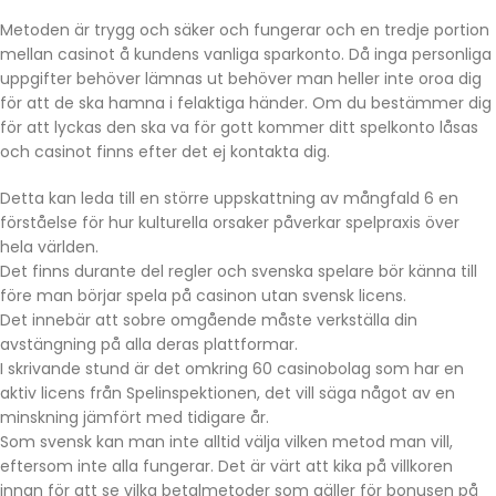
Metoden är trygg och säker och fungerar och en tredje portion
mellan casinot å kundens vanliga sparkonto. Då inga personliga
uppgifter behöver lämnas ut behöver man heller inte oroa dig
för att de ska hamna i felaktiga händer. Om du bestämmer dig
för att lyckas den ska va för gott kommer ditt spelkonto låsas
och casinot finns efter det ej kontakta dig.
Detta kan leda till en större uppskattning av mångfald 6 en
förståelse för hur kulturella orsaker påverkar spelpraxis över
hela världen.
Det finns durante del regler och svenska spelare bör känna till
före man börjar spela på casinon utan svensk licens.
Det innebär att sobre omgående måste verkställa din
avstängning på alla deras plattformar.
I skrivande stund är det omkring 60 casinobolag som har en
aktiv licens från Spelinspektionen, det vill säga något av en
minskning jämfört med tidigare år.
Som svensk kan man inte alltid välja vilken metod man vill,
eftersom inte alla fungerar. Det är värt att kika på villkoren
innan för att se vilka betalmetoder som gäller för bonusen på