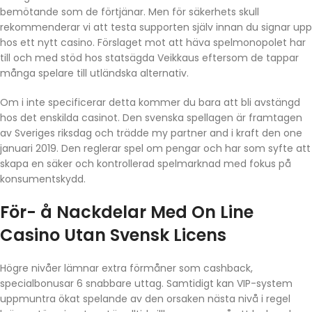
bemötande som de förtjänar. Men för säkerhets skull
rekommenderar vi att testa supporten själv innan du signar upp
hos ett nytt casino. Förslaget mot att häva spelmonopolet har
till och med stöd hos statsägda Veikkaus eftersom de tappar
många spelare till utländska alternativ.
Om i inte specificerar detta kommer du bara att bli avstängd
hos det enskilda casinot. Den svenska spellagen är framtagen
av Sveriges riksdag och trädde my partner and i kraft den one
januari 2019. Den reglerar spel om pengar och har som syfte att
skapa en säker och kontrollerad spelmarknad med fokus på
konsumentskydd.
För- å Nackdelar Med On Line
Casino Utan Svensk Licens
Högre nivåer lämnar extra förmåner som cashback,
specialbonusar 6 snabbare uttag. Samtidigt kan VIP-system
uppmuntra ökat spelande av den orsaken nästa nivå i regel