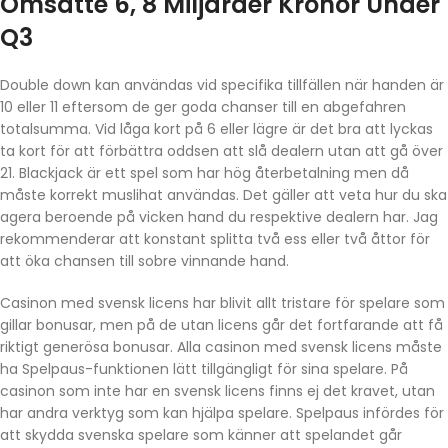
Omsatte 6, 8 Miljarder Kronor Under
Q3
Double down kan användas vid specifika tillfällen när handen är
10 eller 11 eftersom de ger goda chanser till en abgefahren
totalsumma. Vid låga kort på 6 eller lägre är det bra att lyckas
ta kort för att förbättra oddsen att slå dealern utan att gå över
21. Blackjack är ett spel som har hög återbetalning men då
måste korrekt muslihat användas. Det gäller att veta hur du ska
agera beroende på vicken hand du respektive dealern har. Jag
rekommenderar att konstant splitta två ess eller två åttor för
att öka chansen till sobre vinnande hand.
Casinon med svensk licens har blivit allt tristare för spelare som
gillar bonusar, men på de utan licens går det fortfarande att få
riktigt generösa bonusar. Alla casinon med svensk licens måste
ha Spelpaus-funktionen lätt tillgängligt för sina spelare. På
casinon som inte har en svensk licens finns ej det kravet, utan
har andra verktyg som kan hjälpa spelare. Spelpaus infördes för
att skydda svenska spelare som känner att spelandet går