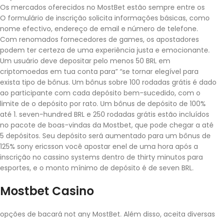
Os mercados oferecidos no MostBet estão sempre entre os
O formulário de inscrição solicita informações básicas, como
nome efectivo, endereço de email e número de telefone.
Com renomados fornecedores de games, os apostadores
podem ter certeza de uma experiência justa e emocionante.
Um usuário deve depositar pelo menos 50 BRL em
criptomoedas em tua conta para” “se tornar elegível para
exista tipo de bônus. Um bônus sobre 100 rodadas grátis é dado
ao participante com cada depósito bem-sucedido, com o
limite de o depósito por rato. Um bônus de depósito de 100%
até 1. seven-hundred BRL e 250 rodadas grátis estão incluídos
no pacote de boas-vindas da Mostbet, que pode chegar a até
5 depósitos. Seu depósito será aumentado para um bônus de
125% sony ericsson você apostar enel de uma hora após a
inscrição no cassino systems dentro de thirty minutos para
esportes, e o monto mínimo de depósito é de seven BRL.
Mostbet Casino
opções de bacará not any MostBet. Além disso, aceita diversas