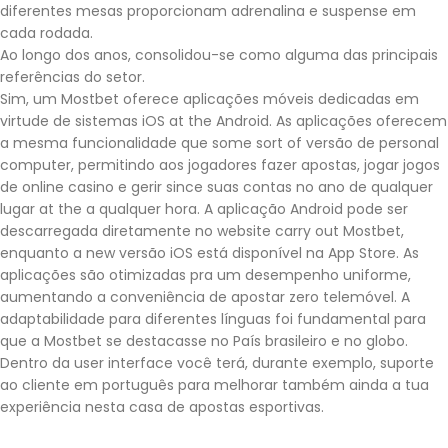
diferentes mesas proporcionam adrenalina e suspense em
cada rodada.
Ao longo dos anos, consolidou-se como alguma das principais
referências do setor.
Sim, um Mostbet oferece aplicações móveis dedicadas em
virtude de sistemas iOS at the Android. As aplicações oferecem
a mesma funcionalidade que some sort of versão de personal
computer, permitindo aos jogadores fazer apostas, jogar jogos
de online casino e gerir since suas contas no ano de qualquer
lugar at the a qualquer hora. A aplicação Android pode ser
descarregada diretamente no website carry out Mostbet,
enquanto a new versão iOS está disponível na App Store. As
aplicações são otimizadas pra um desempenho uniforme,
aumentando a conveniência de apostar zero telemóvel. A
adaptabilidade para diferentes línguas foi fundamental para
que a Mostbet se destacasse no País brasileiro e no globo.
Dentro da user interface você terá, durante exemplo, suporte
ao cliente em português para melhorar também ainda a tua
experiência nesta casa de apostas esportivas.