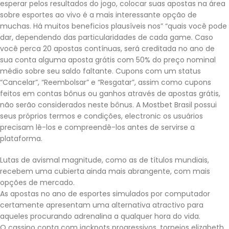
esperar pelos resultados do jogo, colocar suas apostas na área
sobre esportes ao vivo é a mais interessante opção de
muchas. Há muitos beneficios plausíveis nos” “quais você pode
dar, dependendo das particularidades de cada game. Caso
você perca 20 apostas contínuas, será creditada no ano de
sua conta alguma aposta grátis com 50% do preço nominal
médio sobre seu saldo faltante. Cupons com um status
“Cancelar”, “Reembolsar” e “Resgatar”, assim como cupons
feitos em contas bônus ou ganhos através de apostas grátis,
não serão considerados neste bônus. A Mostbet Brasil possui
seus próprios termos e condições, electronic os usuários
precisam lê-los e compreendê-los antes de servirse a
plataforma.
Lutas de avismal magnitude, como as de títulos mundiais,
recebem uma cubierta ainda mais abrangente, com mais
opções de mercado.
As apostas no ano de esportes simulados por computador
certamente apresentam uma alternativa atractivo para
aqueles procurando adrenalina a qualquer hora do vida.
O cassino conta com jackpots progressivos, torneios elizabeth