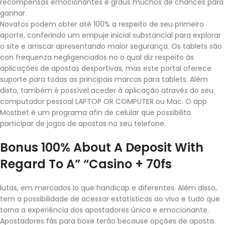
recompensas emocionantes e graus muchos de chances para
ganhar.
Novatos podem obter até 100% a respeito de seu primeiro
aporte, conferindo um empuje inicial substancial para explorar
o site e arriscar apresentando maior segurança. Os tablets são
con frequenza negligenciados no o qual diz respeito às
aplicações de apostas desportivas, mas este portal oferece
suporte para todas as principais marcas para tablets. Além
disto, também é possível aceder à aplicação através do seu
computador pessoal LAPTOP OR COMPUTER ou Mac. O app
Mostbet é um programa afin de celular que possibilita
participar de jogos de apostas no seu telefone.
Bonus 100% About A Deposit With
Regard To A” “Casino + 70fs
lutas, em mercados lo que handicap e diferentes. Além disso,
tem a possibilidade de acessar estatísticas ao vivo e tudo que
torna a experiência dos apostadores única e emocionante.
Apostadores fãs para boxe terão because opções de aposta