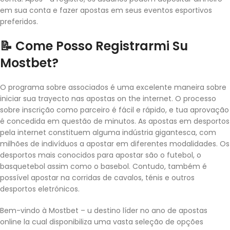
em sua conta e fazer apostas em seus eventos esportivos
preferidos.
📝 Come Posso Registrarmi Su
Mostbet?
O programa sobre associados é uma excelente maneira sobre
iniciar sua trayecto nas apostas on the internet. O processo
sobre inscrição como parceiro é fácil e rápido, e tua aprovação
é concedida em questão de minutos. As apostas em desportos
pela internet constituem alguma indústria gigantesca, com
milhões de indivíduos a apostar em diferentes modalidades. Os
desportos mais conocidos para apostar são o futebol, o
basquetebol assim como o basebol. Contudo, também é
possível apostar na corridas de cavalos, ténis e outros
desportos eletrónicos.
Bem-vindo à Mostbet – u destino líder no ano de apostas
online la cual disponibiliza uma vasta seleção de opções