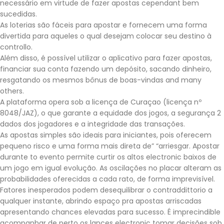
necessário em virtude de fazer apostas cependant bem
sucedidas.
As loterias são fáceis para apostar e fornecem uma forma
divertida para aqueles o qual desejam colocar seu destino à
controllo.
Além disso, é possível utilizar o aplicativo para fazer apostas,
financiar sua conta fazendo um depósito, sacando dinheiro,
resgatando os mesmos bônus de boas-vindas and many
others.
A plataforma opera sob a licença de Curaçao (licença nº
8048/JAZ), o que garante a equidade dos jogos, a segurança 2
dados dos jogadores e a integridade das transações.
As apostas simples são ideais para iniciantes, pois oferecem
pequeno risco e uma forma mais direta de” “arriesgar. Apostar
durante to evento permite curtir os altos electronic baixos de
um jogo em igual evolução. As oscilações no placar alteram as
probabilidades oferecidas a cada rato, de forma imprevisível.
Fatores inesperados podem desequilibrar o contraddittorio a
qualquer instante, abrindo espaço pra apostas arriscadas
apresentando chances elevadas para sucesso. É imprecindible
acompanhar de perto os lances electronic tomar decisões sob