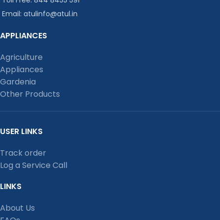
Toll Free: 844 8455 591
Email: atulinfo@atul.in
APPLIANCES
Agriculture
Appliances
Gardenia
Other Products
USER LINKS
Track order
Log a Service Call
LINKS
About Us