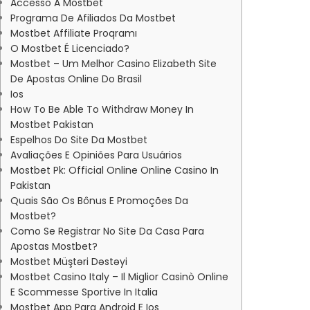
Accesso A Mostbet
Programa De Afiliados Da Mostbet
Mostbet Affiliate Proqramı
O Mostbet É Licenciado?
Mostbet – Um Melhor Casino Elizabeth Site
De Apostas Online Do Brasil
Ios
How To Be Able To Withdraw Money In
Mostbet Pakistan
Espelhos Do Site Da Mostbet
Avaliações E Opiniões Para Usuários
Mostbet Pk: Official Online Online Casino In
Pakistan
Quais São Os Bônus E Promoções Da
Mostbet?
Como Se Registrar No Site Da Casa Para
Apostas Mostbet?
Mostbet Müştəri Dəstəyi
Mostbet Casino Italy – Il Miglior Casinò Online
E Scommesse Sportive In Italia
Mostbet App Para Android E Ios