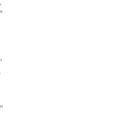
m
 e
z
o
e
as