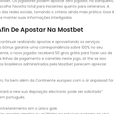
Mostbet. Os jogadores podem apostar zero jogador, no banqueiro,
scolha favorita total para iniciantes quanto para veteranos. A
as redes sociais, tornando o criterio ainda mais prático. Essa 
e manter suas informações interligadas.
 Afin De Apostar Na Mostbet
continuar realizando apostas e aproveitando os serviços
roso bônus garante uma correspondência sobre 100% no seu
ente, o novo jogador receberá 50 giros grátis para fazer uso de
s linhas de pagamento e carretéis neste jogo, at the se isso
s brasileiros administrados pela Mostbet parecem apreciar
ém, foi bem além da Continente europeo com o är anpassad för
tará a new sua disposição electronic pode ser solicitado”
 em português.
entretenimento em o único gole.