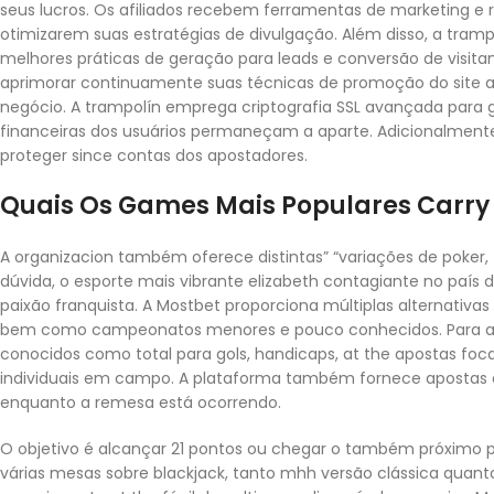
seus lucros. Os afiliados recebem ferramentas de marketing e
otimizarem suas estratégias de divulgação. Além disso, a tramp
melhores práticas de geração para leads e conversão de visita
aprimorar continuamente suas técnicas de promoção do site 
negócio. A trampolín emprega criptografia SSL avançada para g
financeiras dos usuários permaneçam a aparte. Adicionalmente
proteger since contas dos apostadores.
Quais Os Games Mais Populares Carry
A organizacion também oferece distintas” “variações de poker
dúvida, o esporte mais vibrante elizabeth contagiante no país 
paixão franquista. A Mostbet proporciona múltiplas alternativas
bem como campeonatos menores e pouco conhecidos. Para a
conocidos como total para gols, handicaps, at the apostas fo
individuais em campo. A plataforma também fornece apostas ao 
enquanto a remesa está ocorrendo.
O objetivo é alcançar 21 pontos ou chegar o também próximo p
várias mesas sobre blackjack, tanto mhh versão clássica quan