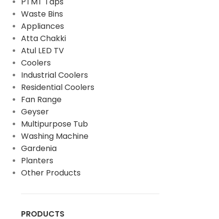
PTMT Taps
Waste Bins
Appliances
Atta Chakki
Atul LED TV
Coolers
Industrial Coolers
Residential Coolers
Fan Range
Geyser
Multipurpose Tub
Washing Machine
Gardenia
Planters
Other Products
PRODUCTS