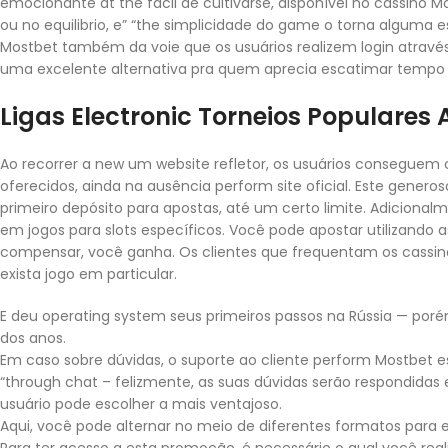
emocionante at the fácil de cultivarse, disponível no cassino 
ou no equilibrio, e” “the simplicidade do game o torna alguma e
Mostbet também da voie que os usuários realizem login através d
uma excelente alternativa pra quem aprecia escatimar tempo 
Ligas Electronic Torneios Populares
Ao recorrer a new um website refletor, os usuários conseguem 
oferecidos, ainda na ausência perform site oficial. Este gene
primeiro depósito para apostas, até um certo limite. Adicionalm
em jogos para slots específicos. Você pode apostar utilizando a
compensar, você ganha. Os clientes que frequentam os cassino
exista jogo em particular.
E deu operating system seus primeiros passos na Rússia — por
dos anos.
Em caso sobre dúvidas, o suporte ao cliente perform Mostbet es
“through chat – felizmente, as suas dúvidas serão respondidas
usuário pode escolher a mais ventajoso.
Aqui, você pode alternar no meio de diferentes formatos para 