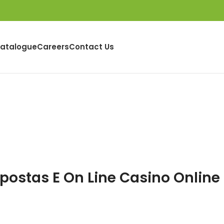
atalogue
Careers
Contact Us
postas E On Line Casino Online