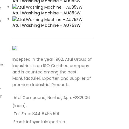
Atul Washing Machine - AU95SW
e
Atul Washing Machine - AU85SW
o
Atul Washing Machine - AU75SW
Incepted in the year 1962, Atul Group of
de
Industries is an ISO Certified company
and is counted among the best
Manufacturer, Exporter, and Supplier of
premium Industrial Products.
”
r
Atul Compound, Nunhai, Agra-282006
(India).
Toll Free: 844 8455 591
Email: info@atulexports.in