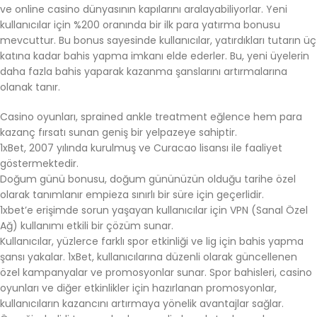
ve online casino dünyasının kapılarını aralayabiliyorlar. Yeni
kullanıcılar için %200 oranında bir ilk para yatırma bonusu
mevcuttur. Bu bonus sayesinde kullanıcılar, yatırdıkları tutarın üç
katına kadar bahis yapma imkanı elde ederler. Bu, yeni üyelerin
daha fazla bahis yaparak kazanma şanslarını artırmalarına
olanak tanır.
Casino oyunları, sprained ankle treatment eğlence hem para
kazanç fırsatı sunan geniş bir yelpazeye sahiptir.
1xBet, 2007 yılında kurulmuş ve Curacao lisansı ile faaliyet
göstermektedir.
Doğum günü bonusu, doğum gününüzün olduğu tarihe özel
olarak tanımlanır empieza sınırlı bir süre için geçerlidir.
1xbet’e erişimde sorun yaşayan kullanıcılar için VPN (Sanal Özel
Ağ) kullanımı etkili bir çözüm sunar.
Kullanıcılar, yüzlerce farklı spor etkinliği ve lig için bahis yapma
şansı yakalar. 1xBet, kullanıcılarına düzenli olarak güncellenen
özel kampanyalar ve promosyonlar sunar. Spor bahisleri, casino
oyunları ve diğer etkinlikler için hazırlanan promosyonlar,
kullanıcıların kazancını artırmaya yönelik avantajlar sağlar.