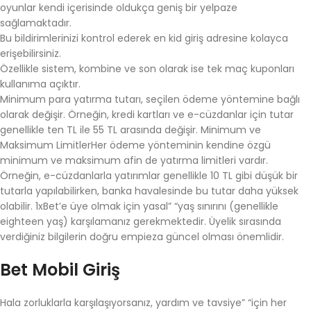
oyunlar kendi içerisinde oldukça geniş bir yelpaze
sağlamaktadır.
Bu bildirimlerinizi kontrol ederek en kid giriş adresine kolayca
erişebilirsiniz.
Özellikle sistem, kombine ve son olarak ise tek maç kuponları
kullanıma açıktır.
Minimum para yatırma tutarı, seçilen ödeme yöntemine bağlı
olarak değişir. Örneğin, kredi kartları ve e-cüzdanlar için tutar
genellikle ten TL ile 55 TL arasında değişir. Minimum ve
Maksimum LimitlerHer ödeme yönteminin kendine özgü
minimum ve maksimum afin de yatırma limitleri vardır.
Örneğin, e-cüzdanlarla yatırımlar genellikle 10 TL gibi düşük bir
tutarla yapılabilirken, banka havalesinde bu tutar daha yüksek
olabilir. 1xBet’e üye olmak için yasal” “yaş sınırını (genellikle
eighteen yaş) karşılamanız gerekmektedir. Üyelik sırasında
verdiğiniz bilgilerin doğru empieza güncel olması önemlidir.
Bet Mobil Giriş
Hala zorluklarla karşılaşıyorsanız, yardım ve tavsiye” “için her