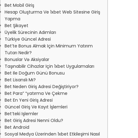
Bet Mobil Giriş
Hesap Oluşturma Ve 1xbet Web Sitesine Giriş
Yapma
Bet Şikayet
Üyelik Sürecinin Adımları
Türkiye Güncel Adresi
Bet’te Bonus Almak Için Minimum Yatırım
Tutarı Nedir?
Bonuslar Və Aksiyalar
Taşınabilir Cihazlar Için 1xbet Uygulamaları
Bet Ile Doğum Günü Bonusu
Bet Lisanslı Mı?
Bet Neden Giriş Adresi Değiştiriyor?
Bet Para” “yatırma Ve Çekme
Bet En Yeni Giriş Adresi
Güncel Giriş Ve Kayıt İşlemleri
Bet’teki Işlemler
Bet Giriş Adresi Nenni Oldu?
Bet Android
Sosyal Medya Üzerinden 1xbet Etkileşimi Nasıl