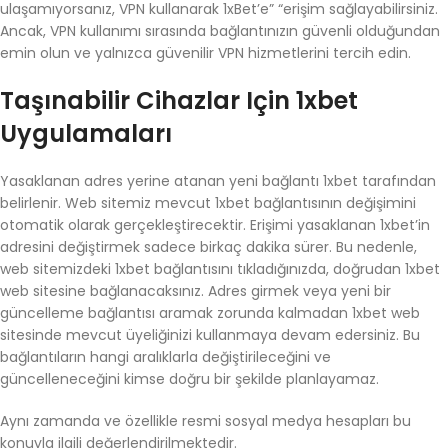
ulaşamıyorsanız, VPN kullanarak 1xBet’e” “erişim sağlayabilirsiniz.
Ancak, VPN kullanımı sırasında bağlantınızın güvenli olduğundan
emin olun ve yalnızca güvenilir VPN hizmetlerini tercih edin.
Taşınabilir Cihazlar Için 1xbet
Uygulamaları
Yasaklanan adres yerine atanan yeni bağlantı 1xbet tarafından
belirlenir. Web sitemiz mevcut 1xbet bağlantısının değişimini
otomatik olarak gerçekleştirecektir. Erişimi yasaklanan 1xbet’in
adresini değiştirmek sadece birkaç dakika sürer. Bu nedenle,
web sitemizdeki 1xbet bağlantısını tıkladığınızda, doğrudan 1xbet
web sitesine bağlanacaksınız. Adres girmek veya yeni bir
güncelleme bağlantısı aramak zorunda kalmadan 1xbet web
sitesinde mevcut üyeliğinizi kullanmaya devam edersiniz. Bu
bağlantıların hangi aralıklarla değiştirileceğini ve
güncelleneceğini kimse doğru bir şekilde planlayamaz.
Aynı zamanda ve özellikle resmi sosyal medya hesapları bu
konuyla ilgili değerlendirilmektedir.