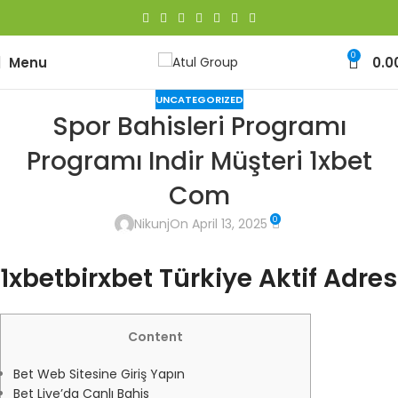
0
Menu
0.0
UNCATEGORIZED
Spor Bahisleri Programı
Programı Indir Müşteri 1xbet
Com
0
Nikunj
On April 13, 2025
1xbetbirxbet Türkiye Aktif Adres
Content
Bet Web Sitesine Giriş Yapın
Bet Live’da Canlı Bahis