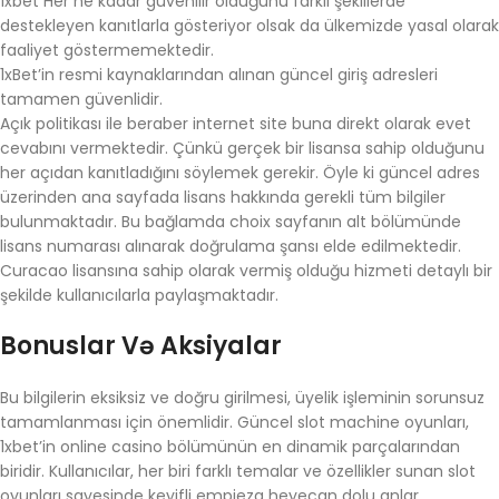
1xbet Her ne kadar güvenilir olduğunu farklı şekillerde
destekleyen kanıtlarla gösteriyor olsak da ülkemizde yasal olarak
faaliyet göstermemektedir.
1xBet’in resmi kaynaklarından alınan güncel giriş adresleri
tamamen güvenlidir.
Açık politikası ile beraber internet site buna direkt olarak evet
cevabını vermektedir. Çünkü gerçek bir lisansa sahip olduğunu
her açıdan kanıtladığını söylemek gerekir. Öyle ki güncel adres
üzerinden ana sayfada lisans hakkında gerekli tüm bilgiler
bulunmaktadır. Bu bağlamda choix sayfanın alt bölümünde
lisans numarası alınarak doğrulama şansı elde edilmektedir.
Curacao lisansına sahip olarak vermiş olduğu hizmeti detaylı bir
şekilde kullanıcılarla paylaşmaktadır.
Bonuslar Və Aksiyalar
Bu bilgilerin eksiksiz ve doğru girilmesi, üyelik işleminin sorunsuz
tamamlanması için önemlidir. Güncel slot machine oyunları,
1xbet’in online casino bölümünün en dinamik parçalarından
biridir. Kullanıcılar, her biri farklı temalar ve özellikler sunan slot
oyunları sayesinde keyifli empieza heyecan dolu anlar