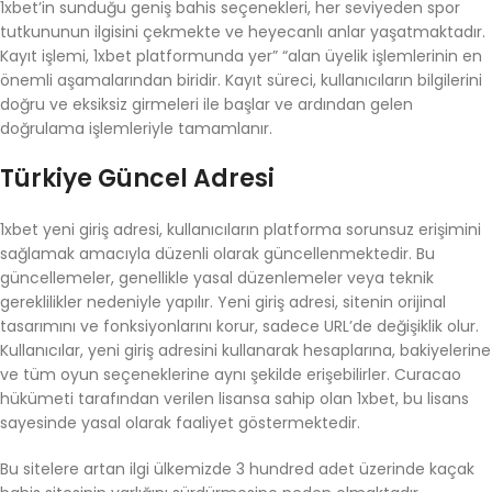
1xbet’in sunduğu geniş bahis seçenekleri, her seviyeden spor
tutkununun ilgisini çekmekte ve heyecanlı anlar yaşatmaktadır.
Kayıt işlemi, 1xbet platformunda yer” “alan üyelik işlemlerinin en
önemli aşamalarından biridir. Kayıt süreci, kullanıcıların bilgilerini
doğru ve eksiksiz girmeleri ile başlar ve ardından gelen
doğrulama işlemleriyle tamamlanır.
Türkiye Güncel Adresi
1xbet yeni giriş adresi, kullanıcıların platforma sorunsuz erişimini
sağlamak amacıyla düzenli olarak güncellenmektedir. Bu
güncellemeler, genellikle yasal düzenlemeler veya teknik
gereklilikler nedeniyle yapılır. Yeni giriş adresi, sitenin orijinal
tasarımını ve fonksiyonlarını korur, sadece URL’de değişiklik olur.
Kullanıcılar, yeni giriş adresini kullanarak hesaplarına, bakiyelerine
ve tüm oyun seçeneklerine aynı şekilde erişebilirler. Curacao
hükümeti tarafından verilen lisansa sahip olan 1xbet, bu lisans
sayesinde yasal olarak faaliyet göstermektedir.
Bu sitelere artan ilgi ülkemizde 3 hundred adet üzerinde kaçak