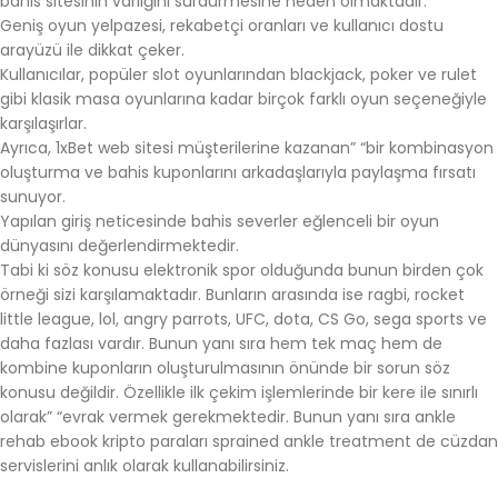
bahis sitesinin varlığını sürdürmesine neden olmaktadır.
Geniş oyun yelpazesi, rekabetçi oranları ve kullanıcı dostu
arayüzü ile dikkat çeker.
Kullanıcılar, popüler slot oyunlarından blackjack, poker ve rulet
gibi klasik masa oyunlarına kadar birçok farklı oyun seçeneğiyle
karşılaşırlar.
Ayrıca, 1xBet web sitesi müşterilerine kazanan” “bir kombinasyon
oluşturma ve bahis kuponlarını arkadaşlarıyla paylaşma fırsatı
sunuyor.
Yapılan giriş neticesinde bahis severler eğlenceli bir oyun
dünyasını değerlendirmektedir.
Tabi ki söz konusu elektronik spor olduğunda bunun birden çok
örneği sizi karşılamaktadır. Bunların arasında ise ragbi, rocket
little league, lol, angry parrots, UFC, dota, CS Go, sega sports ve
daha fazlası vardır. Bunun yanı sıra hem tek maç hem de
kombine kuponların oluşturulmasının önünde bir sorun söz
konusu değildir. Özellikle ilk çekim işlemlerinde bir kere ile sınırlı
olarak” “evrak vermek gerekmektedir. Bunun yanı sıra ankle
rehab ebook kripto paraları sprained ankle treatment de cüzdan
servislerini anlık olarak kullanabilirsiniz.