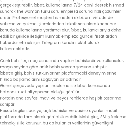
gerçekleştirebilir. 1xbet, kullanıcılarına 7/24 canlı destek hizmeti
sunarak the woman türlü soru empieza soruna hızlı çözümler
üretir. Profesyonel müşteri hizmetleri ekibi, em virtude de
yatırma ve çekme işlemlerinden teknik sorunlara kadar her
konuda kullanıcılarına yardımcı olur. 1xbet, kullanıcılarıyla daha
etkili bir şekilde iletişim kurmak empieza güncel fırsatlardan
haberdar etmek için Telegram kanalını aktif olarak
kullanmaktadır.
Canlı bahisler, maç esnasında yapılan bahislerdir ve kullanıcılar,
maçın seyrine göre anlık bahis yapma şansına sahiptir.
1xbet’e giriş, bahis tutkunlarının platformdaki deneyimlerine
hızlıca başlamalarını sağlayan bir adımdır.
Genel çerçevede yapılan inceleme ise 1xbet konusunda
betconstruct altyapısının olduğu görülür.
Portalın ana sayfası mavi ve beyaz renklerde hoş bir tasarıma
sahiptir.
Hesap bilgileri, bakiye, açık bahisler ve casino oyunları mobil
platformda tam olarak görüntülenebilir. Mobil giriş, SSL şifreleme
teknolojisi ile korunur, bu da kullanıcı verilerinin güvenliğini