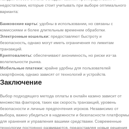
недостатками, которые стоит учитывать при выборе оптимального
варианта:
Банковские карты:
удобны в использовании, но связаны с
комиссиями и более длительным временем обработки.
Электронные кошельки:
предоставляют быстроту и
безопасность, однако могут иметь ограничения по лимитам
транзакций.
Криптовалюты:
обеспечивают анонимность, но риски из-за
волатильности рынка.
Мобильные платежи:
крайне удобны для пользователей
смартфонов, однако зависят от технологий и устройств.
Заключение
Выбор подходящего метода оплаты в онлайн казино зависит от
множества факторов, таких как скорость транзакций, уровень
безопасности и личные предпочтения игроков. Независимо от
выбора, важно убедиться в надежности и безопасности платформы
для хранения и управления вашими средствами. Современные
технологии постоянно развиваются, предоставляя новые решения