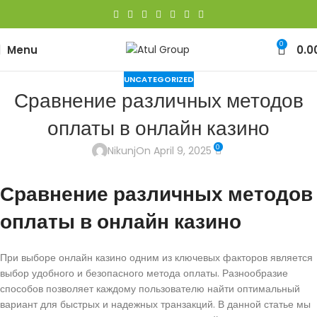
0
Menu
0.0
UNCATEGORIZED
Сравнение различных методов
оплаты в онлайн казино
0
Nikunj
On April 9, 2025
Сравнение различных методов
оплаты в онлайн казино
При выборе онлайн казино одним из ключевых факторов является
выбор удобного и безопасного метода оплаты. Разнообразие
способов позволяет каждому пользователю найти оптимальный
вариант для быстрых и надежных транзакций. В данной статье мы