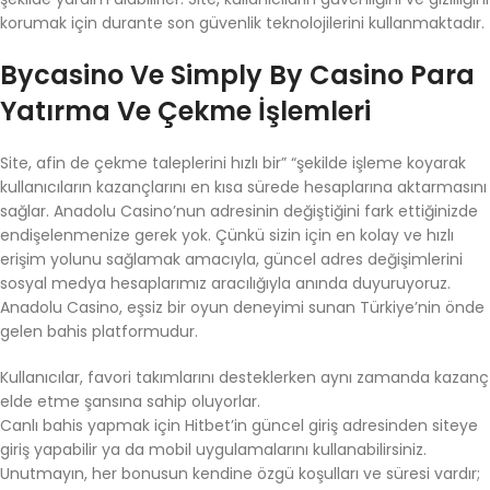
korumak için durante son güvenlik teknolojilerini kullanmaktadır.
Bycasino Ve Simply By Casino Para
Yatırma Ve Çekme İşlemleri
Site, afin de çekme taleplerini hızlı bir” “şekilde işleme koyarak
kullanıcıların kazançlarını en kısa sürede hesaplarına aktarmasını
sağlar. Anadolu Casino’nun adresinin değiştiğini fark ettiğinizde
endişelenmenize gerek yok. Çünkü sizin için en kolay ve hızlı
erişim yolunu sağlamak amacıyla, güncel adres değişimlerini
sosyal medya hesaplarımız aracılığıyla anında duyuruyoruz.
Anadolu Casino, eşsiz bir oyun deneyimi sunan Türkiye’nin önde
gelen bahis platformudur.
Kullanıcılar, favori takımlarını desteklerken aynı zamanda kazanç
elde etme şansına sahip oluyorlar.
Canlı bahis yapmak için Hitbet’in güncel giriş adresinden siteye
giriş yapabilir ya da mobil uygulamalarını kullanabilirsiniz.
Unutmayın, her bonusun kendine özgü koşulları ve süresi vardır;