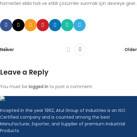
hizmetleri ekibi hızlı ve etkili çözümler sunmak için devreye girer.
Newer
Older
Leave a Reply
You must be
logged in
to post a comment.
Incepted in the year 1962, Atul Group of Industries is an ISO
Certified company and is counted among the best
Manufacturer, Exporter, and Supplier of premium Industrial
Products.