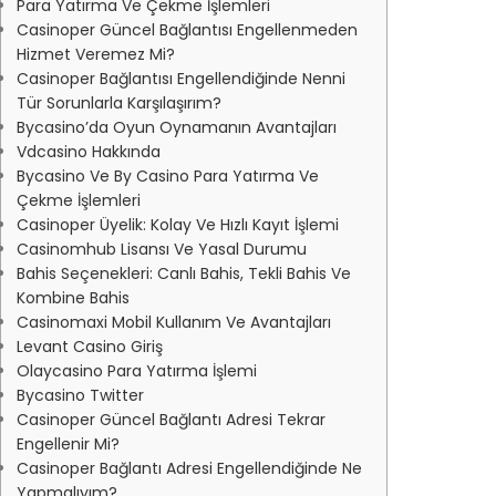
Para Yatırma Ve Çekme İşlemleri
Casinoper Güncel Bağlantısı Engellenmeden
Hizmet Veremez Mi?
Casinoper Bağlantısı Engellendiğinde Nenni
Tür Sorunlarla Karşılaşırım?
Bycasino’da Oyun Oynamanın Avantajları
Vdcasino Hakkında
Bycasino Ve By Casino Para Yatırma Ve
Çekme İşlemleri
Casinoper Üyelik: Kolay Ve Hızlı Kayıt İşlemi
Casinomhub Lisansı Ve Yasal Durumu
Bahis Seçenekleri: Canlı Bahis, Tekli Bahis Ve
Kombine Bahis
Casinomaxi Mobil Kullanım Ve Avantajları
Levant Casino Giriş
Olaycasino Para Yatırma İşlemi
Bycasino Twitter
Casinoper Güncel Bağlantı Adresi Tekrar
Engellenir Mi?
Casinoper Bağlantı Adresi Engellendiğinde Ne
Yapmalıyım?