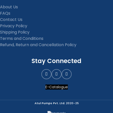
About Us
FAQs
Contact Us
Privacy Policy
Shipping Policy
Terms and Conditions
Refund, Return and Cancellation Policy
Stay Connected
E-Catalogue
Atul Pumps Pvt. Ltd.
2020-25