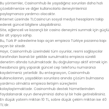
Bu yöntemler, Casinomhub ile yaşadığınız sorunları daha hızlı
çözebilmenize ve diğer kullanıcılarla deneyimlerinizi
paylaşmanıza yardımcı olacaktır.
İnternet üzerinde TLCasino’un sosyal medya hesaplarını takip
ederek güncel bilgilere ulaşabilirsiniz.
Site, eğlenceli ve kazançlı bir casino deneyimi sunmak için güçlü
bir alt yapıya sahip.
Bu, Türk IP adreslerine kapı açan empieza Türkiye pazarına kapı
açan bir sitedir.
Hayır, Casinomhub üzerindeki tüm oyunlar, resmi sağlayıcılar
tarafından lisanslı bir şekilde sunulmakta empieza sürekli
denetim altında tutulmaktadır. Bu doğrulamayı aktif etmek için
hesabınıza giriş yaparak güncel cep telefonu numaranızı
kaydetmeniz yeterlidir. Bu entegrasyon, Casinomhub
kullanıcılarının, yaşadıkları sorunlara anında çözüm bulmasına
yardımcı olmakta empieza iletişim süreçlerini
kolaylaştırmaktadır. Casinomhub destek hizmetlerinden
faydalanarak oyun deneyiminizi daha iyi bir hale getirebilirsiniz.
En düşük yatırım miktarı 10 TL, sobre düşük çekim miktarı ise 40
TL’dir.