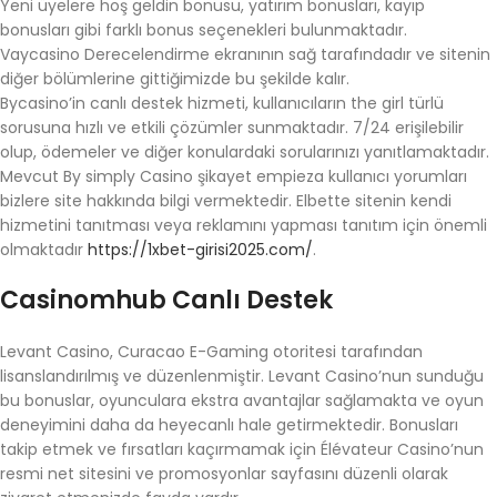
Yeni üyelere hoş geldin bonusu, yatırım bonusları, kayıp
bonusları gibi farklı bonus seçenekleri bulunmaktadır.
Vaycasino Derecelendirme ekranının sağ tarafındadır ve sitenin
diğer bölümlerine gittiğimizde bu şekilde kalır.
Bycasino’in canlı destek hizmeti, kullanıcıların the girl türlü
sorusuna hızlı ve etkili çözümler sunmaktadır. 7/24 erişilebilir
olup, ödemeler ve diğer konulardaki sorularınızı yanıtlamaktadır.
Mevcut By simply Casino şikayet empieza kullanıcı yorumları
bizlere site hakkında bilgi vermektedir. Elbette sitenin kendi
hizmetini tanıtması veya reklamını yapması tanıtım için önemli
olmaktadır
https://1xbet-girisi2025.com/
.
Casinomhub Canlı Destek
Levant Casino, Curacao E-Gaming otoritesi tarafından
lisanslandırılmış ve düzenlenmiştir. Levant Casino’nun sunduğu
bu bonuslar, oyunculara ekstra avantajlar sağlamakta ve oyun
deneyimini daha da heyecanlı hale getirmektedir. Bonusları
takip etmek ve fırsatları kaçırmamak için Élévateur Casino’nun
resmi net sitesini ve promosyonlar sayfasını düzenli olarak