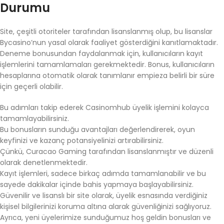
Durumu
Site, çeşitli otoriteler tarafından lisanslanmış olup, bu lisanslar
Bycasino’nun yasal olarak faaliyet gösterdiğini kanıtlamaktadır.
Deneme bonusundan faydalanmak için, kullanıcıların kayıt
işlemlerini tamamlamaları gerekmektedir. Bonus, kullanıcıların
hesaplarına otomatik olarak tanımlanır empieza belirli bir süre
için geçerli olabilir.
Bu adımları takip ederek Casinomhub üyelik işlemini kolayca
tamamlayabilirsiniz.
Bu bonusların sunduğu avantajları değerlendirerek, oyun
keyfinizi ve kazanç potansiyelinizi artırabilirsiniz.
Çünkü, Curacao Gaming tarafından lisanslanmıştır ve düzenli
olarak denetlenmektedir.
Kayıt işlemleri, sadece birkaç adımda tamamlanabilir ve bu
sayede dakikalar içinde bahis yapmaya başlayabilirsiniz.
Güvenilir ve lisanslı bir site olarak, üyelik esnasında verdiğiniz
kişisel bilgilerinizi koruma altına alarak güvenliğinizi sağlıyoruz.
Ayrıca, yeni üyelerimize sunduğumuz hoş geldin bonusları ve