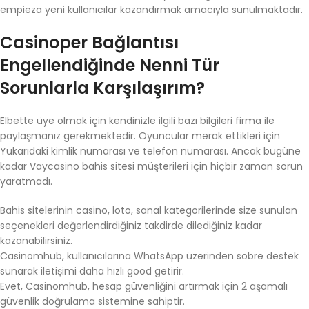
empieza yeni kullanıcılar kazandırmak amacıyla sunulmaktadır.
Casinoper Bağlantısı
Engellendiğinde Nenni Tür
Sorunlarla Karşılaşırım?
Elbette üye olmak için kendinizle ilgili bazı bilgileri firma ile
paylaşmanız gerekmektedir. Oyuncular merak ettikleri için
Yukarıdaki kimlik numarası ve telefon numarası. Ancak bugüne
kadar Vaycasino bahis sitesi müşterileri için hiçbir zaman sorun
yaratmadı.
Bahis sitelerinin casino, loto, sanal kategorilerinde size sunulan
seçenekleri değerlendirdiğiniz takdirde dilediğiniz kadar
kazanabilirsiniz.
Casinomhub, kullanıcılarına WhatsApp üzerinden sobre destek
sunarak iletişimi daha hızlı good getirir.
Evet, Casinomhub, hesap güvenliğini artırmak için 2 aşamalı
güvenlik doğrulama sistemine sahiptir.