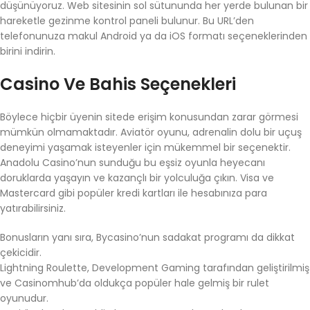
düşünüyoruz. Web sitesinin sol sütununda her yerde bulunan bir
hareketle gezinme kontrol paneli bulunur. Bu URL’den
telefonunuza makul Android ya da iOS formatı seçeneklerinden
birini indirin.
Casino Ve Bahis Seçenekleri
Böylece hiçbir üyenin sitede erişim konusundan zarar görmesi
mümkün olmamaktadır. Aviatör oyunu, adrenalin dolu bir uçuş
deneyimi yaşamak isteyenler için mükemmel bir seçenektir.
Anadolu Casino’nun sunduğu bu eşsiz oyunla heyecanı
doruklarda yaşayın ve kazançlı bir yolculuğa çıkın. Visa ve
Mastercard gibi popüler kredi kartları ile hesabınıza para
yatırabilirsiniz.
Bonusların yanı sıra, Bycasino’nun sadakat programı da dikkat
çekicidir.
Lightning Roulette, Development Gaming tarafından geliştirilmiş
ve Casinomhub’da oldukça popüler hale gelmiş bir rulet
oyunudur.