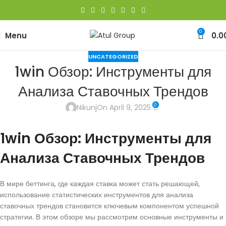
0
Menu
0.0
UNCATEGORIZED
1win Обзор: Инструменты для
Анализа Ставочных Трендов
0
Nikunj
On April 9, 2025
1win Обзор: Инструменты для
Анализа Ставочных Трендов
В мире беттинга, где каждая ставка может стать решающей,
использование статистических инструментов для анализа
ставочных трендов становится ключевым компонентом успешной
стратегии. В этом обзоре мы рассмотрим основные инструменты и