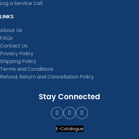
Log a Service Call
LINKS
About Us
FAQs
Contact Us
Privacy Policy
Shipping Policy
Terms and Conditions
Refund, Return and Cancellation Policy
Stay Connected
E-Catalogue