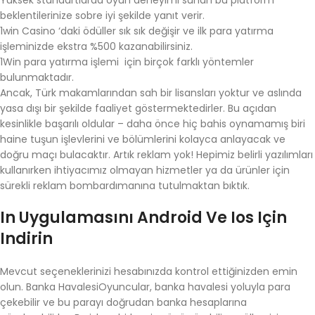
beklentilerinize sobre iyi şekilde yanıt verir.
1win Casino ‘daki ödüller sık sık değişir ve ilk para yatırma
işleminizde ekstra %500 kazanabilirsiniz.
1Win para yatırma işlemi için birçok farklı yöntemler
bulunmaktadır.
Ancak, Türk makamlarından sah bir lisansları yoktur ve aslında
yasa dışı bir şekilde faaliyet göstermektedirler. Bu açıdan
kesinlikle başarılı oldular – daha önce hiç bahis oynamamış biri
haine tuşun işlevlerini ve bölümlerini kolayca anlayacak ve
doğru maçı bulacaktır. Artık reklam yok! Hepimiz belirli yazılımları
kullanırken ihtiyacımız olmayan hizmetler ya da ürünler için
sürekli reklam bombardımanına tutulmaktan bıktık.
In Uygulamasını Android Ve Ios Için
Indirin
Mevcut seçeneklerinizi hesabınızda kontrol ettiğinizden emin
olun. Banka HavalesiOyuncular, banka havalesi yoluyla para
çekebilir ve bu parayı doğrudan banka hesaplarına