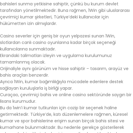
bahisleri sunma yetkisine sahiptir, çünkü bu kurum devlet
tarafından yönetilmektedir. Buna rağmen, 1Win gibi uluslararası
çevrimiçi kumar şirketleri, Türkiye’deki kullanıcılar için
hükümetten izin almışlardır.
Casino severler için geniş bir oyun yelpazesi sunan 1Win,
slotlardan canlı casino oyunlarına kadar birçok seçeneği
kullanıcılarına sunmaktadır.
Ekrandaki talimatları izleyin ve uygulama kurulumunuz
tamamlanmış olacak.
Orijinaliyle aynı görünüm ve hisse sahiptir – tasarım, arayüz ve
bahis araçları benzerdir.
Ayrıca 1Win, kumar bağımlılığıyla mücadele edenlere destek
sağlayan kuruluşlarla iş birliği yapar.
Curaçao, çevrimiçi bahis ve online casino sektöründe saygın bir
lisans kurumudur.
Bu da 1win’i kumar tutkunları için cazip bir seçenek haline
getirmektedir. Türkiye’de, katı düzenlemelere rağmen, küresel
kumar ve spor bahislerine erişim sunan birçok bahis sitesi ve
kumarhane bulunmaktadır. Bu nedenle gerekçe gösterilerek