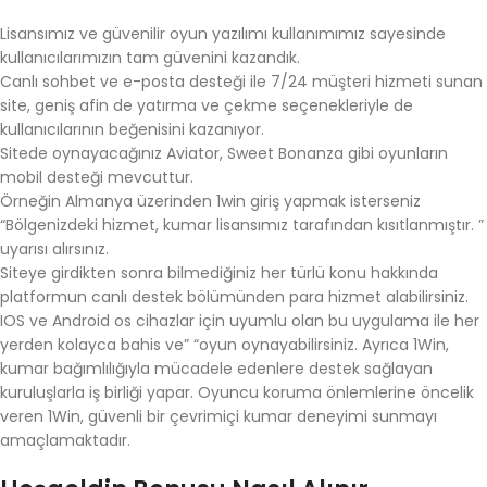
Lisansımız ve güvenilir oyun yazılımı kullanımımız sayesinde
kullanıcılarımızın tam güvenini kazandık.
Canlı sohbet ve e-posta desteği ile 7/24 müşteri hizmeti sunan
site, geniş afin de yatırma ve çekme seçenekleriyle de
kullanıcılarının beğenisini kazanıyor.
Sitede oynayacağınız Aviator, Sweet Bonanza gibi oyunların
mobil desteği mevcuttur.
Örneğin Almanya üzerinden 1win giriş yapmak isterseniz
“Bölgenizdeki hizmet, kumar lisansımız tarafından kısıtlanmıştır. ”
uyarısı alırsınız.
Siteye girdikten sonra bilmediğiniz her türlü konu hakkında
platformun canlı destek bölümünden para hizmet alabilirsiniz.
IOS ve Android os cihazlar için uyumlu olan bu uygulama ile her
yerden kolayca bahis ve” “oyun oynayabilirsiniz. Ayrıca 1Win,
kumar bağımlılığıyla mücadele edenlere destek sağlayan
kuruluşlarla iş birliği yapar. Oyuncu koruma önlemlerine öncelik
veren 1Win, güvenli bir çevrimiçi kumar deneyimi sunmayı
amaçlamaktadır.