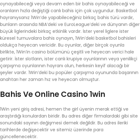
oynayabileceği veya devam eden bir bahis oynayabileceği ve
oranların hızla değiştiği canlı bahis için çok uygundur. Basketbol
hayranıysanız 1Win’de yapabileceğiniz birkaç bahis türü vardır,
bunların arasında NBA’deki ve EuroLeague’deki ve dünyanın diğer
büyük liglerindeki birkaç etkinlik vardır. İster yerel liglere ister
küresel turnuvalara bahis oynayın, 1Win’deki basketbol bahisleri
oldukça heyecan vericidir. Bu oyunlar, diğer birçok oyunla
birlikte, 1Win’in casino bölümünü çeşitli ve heyecan verici hale
getirir. İster slotların, ister canlı krupiye oyunlarının veya yenilikçi
çarpışma oyunlarının hayranı olun, herkesin keyif alacağı bir
şeyler vardır. 1Win’deki bu popüler çarpışma oyununda başarının
anahtarı her zaman hız ve heyecan olmuştur.
Bahis Ve Online Casino 1win
1Win yeni giriş adresi, hemen the girl üyenin merak ettiği ve
araştırdığı konulardan biridir. Bu adres diğer firmalardaki gibi site
sonundaki sayının değişmesi demek değildir. Bu adres ileriki
tarihlerde değişecektir ve sitemiz üzerinde para
güncellenecektir.