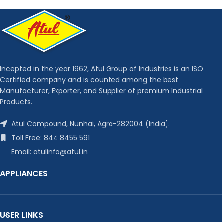
Incepted in the year 1962, Atul Group of Industries is an ISO
Certified company and is counted among the best
Manufacturer, Exporter, and Supplier of premium Industrial
Products.
Atul Compound, Nunhai, Agra-282004 (India).
Toll Free: 844 8455 591
Email: atulinfo@atul.in
APPLIANCES
USER LINKS