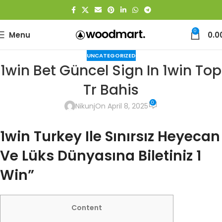
0
Menu
0.0
UNCATEGORIZED
1win Bet Güncel Sign In 1win Top
Tr Bahis
0
Nikunj
On April 8, 2025
1win Turkey Ile Sınırsız Heyecan
Ve Lüks Dünyasına Biletiniz 1
Win”
Content