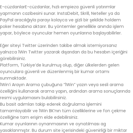
E-cüzdanlarE-cüzdanlar, hızlı empieza güvenli yatırımlar
yapmanın cazibesini sunar. InstaDebit, Skrill, Neteller ya da
PayPal aracılığıyla parayı kolayca ve gizli bir şekilde holdem
poker hesabına aktarır. Bu yöntemler genellikle anında işlem
yapar, böylece oyuncular hemen oyunlarına başlayabilirler.
Eğer siteyi Twitter üzerinden takibe almak istemiyorsanız
yalnızca 1Win Twitter yazarak dışarıdan da bu hesabın içeriğini
görebilirsiniz.
Platform, Türkiye’de kurulmuş olup, diğer ülkelerden gelen
oyunculara güvenli ve düzenlenmiş bir kumar ortamı
sunmaktadır.
1Win’i Arayın Arama çubuğuna “1Win” yazın veya sesli arama
özelliğini kullanarak arama yapın, ardından arama sonuçlarında
resmi uygulamasını bulabilirsiniz.
Bu basit adımları takip ederek doğrulama işlemini
tamamlayabilir ve 1Win BK’nın tüm özelliklerine ve fon çekme
özelliğine tam erişim elde edebilirsiniz.
Kumar oyunlarının oynanmasının ve oynatılması ag
yasaklanmıştır. Bu durum site içerisindeki güvenirliği bir miktar