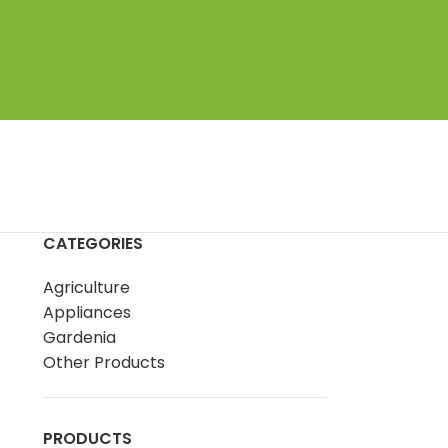
CATEGORIES
Agriculture
Appliances
Gardenia
Other Products
PRODUCTS