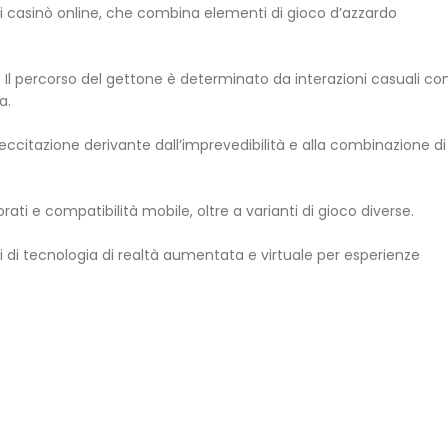
r i casinò online, che combina elementi di gioco d’azzardo
. Il percorso del gettone è determinato da interazioni casuali co
a.
 l’eccitazione derivante dall’imprevedibilità e alla combinazione di
rati e compatibilità mobile, oltre a varianti di gioco diverse.
oni di tecnologia di realtà aumentata e virtuale per esperienze