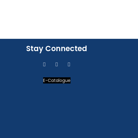
Stay Connected
E-Catalogue