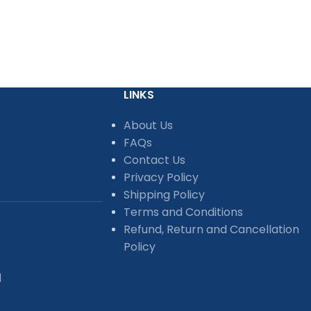
LINKS
About Us
FAQs
Contact Us
Privacy Policy
Shipping Policy
Terms and Conditions
Refund, Return and Cancellation
Policy
l