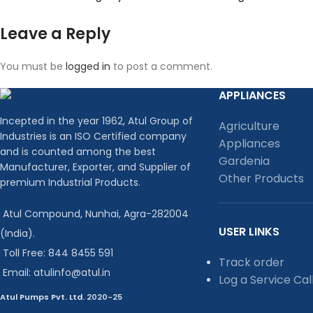
Leave a Reply
You must be
logged in
to post a comment.
APPLIANCES
Incepted in the year 1962, Atul Group of
Agriculture
Industries is an ISO Certified company
Appliances
and is counted among the best
Gardenia
Manufacturer, Exporter, and Supplier of
Other Products
premium Industrial Products.
Atul Compound, Nunhai, Agra-282004
USER LINKS
(India).
Toll Free: 844 8455 591
Track order
Email: atulinfo@atul.in
Log a Service Cal
Atul Pumps Pvt. Ltd.
2020-25