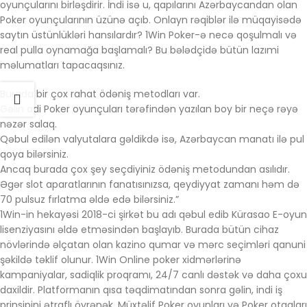
oyunçularını birləşdirir. İndi isə u, qapılarını Azərbaycandan olan
Poker oyunçularının üzünə açıb. Onlayn rəqiblər ilə müqayisədə
saytın üstünlükləri hansılardır? 1Win Poker-ə necə qoşulmalı və
real pulla oynamağa başlamalı? Bu bələdçidə bütün lazımi
məlumatları tapacaqsınız.
Burada bir çox rahat ödəniş metodları var.
Gəlin adi Poker oyunçuları tərəfindən yazılan boy bir neçə rəyə
nəzər salaq.
Qəbul edilən valyutalara gəldikdə isə, Azərbaycan manatı ilə pul
qoya bilərsiniz.
Ancaq burada çox şey seçdiyiniz ödəniş metodundan asılıdır.
Əgər slot aparatlarının fanatısınızsa, qeydiyyat zamanı həm də
70 pulsuz fırlatma əldə edə bilərsiniz.”
1Win-in hekayəsi 2018-ci şirkət bu adı qəbul edib Kürasao E-oyun
lisenziyasını əldə etməsindən başlayıb. Burada bütün cihaz
növlərində əlçatan olan kazino qumar və mərc seçimləri qanuni
şəkildə təklif olunur. 1Win Online poker xidmərlərinə
kampaniyalar, sadiqlik proqramı, 24/7 canlı dəstək və daha çoxu
daxildir. Platformanın qısa təqdimatından sonra gəlin, indi iş
prinsipini ətraflı öyrənək. Müxtəlif Poker oyunları və Poker otaqları