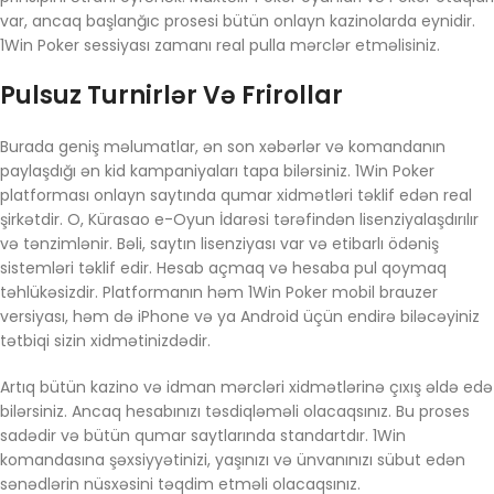
var, ancaq başlanğıc prosesi bütün onlayn kazinolarda eynidir.
1Win Poker sessiyası zamanı real pulla mərclər etməlisiniz.
Pulsuz Turnirlər Və Frirollar
Burada geniş məlumatlar, ən son xəbərlər və komandanın
paylaşdığı ən kid kampaniyaları tapa bilərsiniz. 1Win Poker
platforması onlayn saytında qumar xidmətləri təklif edən real
şirkətdir. O, Kürasao e-Oyun İdarəsi tərəfindən lisenziyalaşdırılır
və tənzimlənir. Bəli, saytın lisenziyası var və etibarlı ödəniş
sistemləri təklif edir. Hesab açmaq və hesaba pul qoymaq
təhlükəsizdir. Platformanın həm 1Win Poker mobil brauzer
versiyası, həm də iPhone və ya Android üçün endirə biləcəyiniz
tətbiqi sizin xidmətinizdədir.
Artıq bütün kazino və idman mərcləri xidmətlərinə çıxış əldə edə
bilərsiniz. Ancaq hesabınızı təsdiqləməli olacaqsınız. Bu proses
sadədir və bütün qumar saytlarında standartdır. 1Win
komandasına şəxsiyyətinizi, yaşınızı və ünvanınızı sübut edən
sənədlərin nüsxəsini təqdim etməli olacaqsınız.