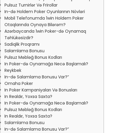
Pulsuz Turnirlər Və Frirollar
In-də Holdem Poker Oyunlarının Növləri
Mobil Telefonumda 1win Holdem Poker
Otaqlarında Oynaya Bilərəm?
Azərbaycanda 1win Poker-də Oynamaq
Təhlükəsizdir?
Sadiqlik Proqramı
Salamlama Bonusu
Pulsuz Məbləğ Bonus Kodları
In Poker-də Oynamağa Necə Başlamalı?
Reykbek
In-də Salamlama Bonusu Var?”
Omaha Poker
In Poker Kampaniyaları Və Bonusları
In Realdır, Yoxsa Saxta?
In Poker-də Oynamağa Necə Başlamalı?
Pulsuz Məbləğ Bonus Kodları
In Realdır, Yoxsa Saxta?
Salamlama Bonusu
In-də Salamlama Bonusu Var?”