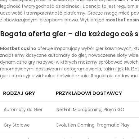
legalność i wiarygodność działalności. Licencja ta jest regularn
uczciwość i transparentność platformy. Gracze mogą mieć pewno
z obowiązującymi przepisami prawa. Wybierając
mostbet casi
Bogata oferta gier – dla każdego coś s
Mostbet casino
oferuje imponujący wybór gier kasynowych, kt
znajdziemy klasyczne automaty do gier, nowoczesne sloty wideo, p
dynamiczne gry na żywo, w których możemy spróbować swoich si
renomowanymi dostawcami oprogramowania, takimi jak NetEnt, 
gier i atrakcyjne wirtualne doświadczenie. Regularnie dodawane s
RODZAJ GRY
PRZYKŁADOWI DOSTAWCY
Automaty do Gier
NetEnt, Microgaming, Play’n GO
Gry Stołowe
Evolution Gaming, Pragmatic Play