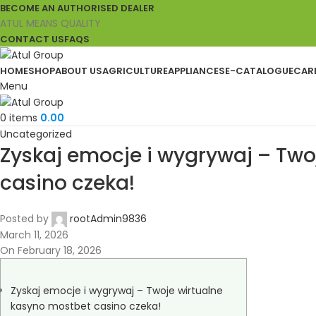
BECOME AN AUTHORISED DEALER
ATUL MEANS QUALITY
CONTACT US
FAQS
HOME
SHOP
ABOUT US
AGRICULTURE
APPLIANCES
E-CATALOGUE
CAR
Menu
0
items
0.00
Uncategorized
Zyskaj emocje i wygrywaj – Two
casino czeka!
Posted by
rootAdmin9836
March 11, 2026
On February 18, 2026
Zyskaj emocje i wygrywaj – Twoje wirtualne
kasyno mostbet casino czeka!