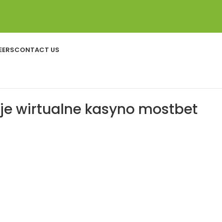
EERS
CONTACT US
je wirtualne kasyno mostbet