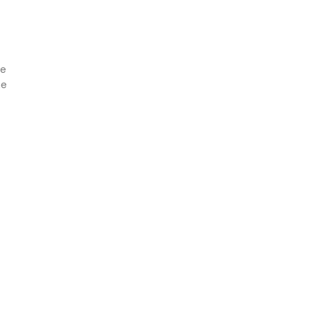
ne
ne