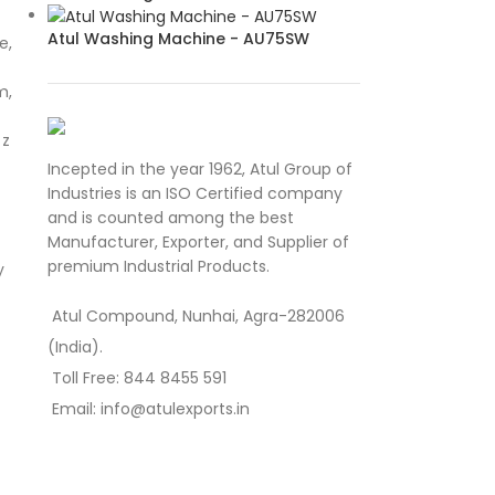
Atul Washing Machine - AU75SW
e,
m,
 z
Incepted in the year 1962, Atul Group of
Industries is an ISO Certified company
and is counted among the best
Manufacturer, Exporter, and Supplier of
premium Industrial Products.
y
Atul Compound, Nunhai, Agra-282006
(India).
Toll Free: 844 8455 591
Email: info@atulexports.in