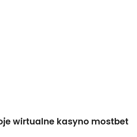
oje wirtualne kasyno mostbet