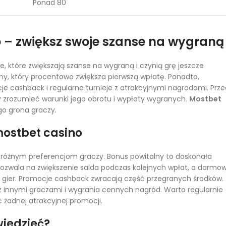
Ponad 80
 – zwiększ swoje szanse na wygraną
e, które zwiększają szanse na wygraną i czynią grę jeszcze
ny, który procentowo zwiększa pierwszą wpłatę. Ponadto,
e cashback i regularne turnieje z atrakcyjnymi nagrodami. Prze
 zrozumieć warunki jego obrotu i wypłaty wygranych.
Mostbet
go grona graczy.
ostbet casino
 różnym preferencjom graczy. Bonus powitalny to doskonała
pozwala na zwiększenie salda podczas kolejnych wpłat, a darmo
gier. Promocje cashback zwracają część przegranych środków.
i z innymi graczami i wygrania cennych nagród. Warto regularnie
ć żadnej atrakcyjnej promocji.
iedzieć?