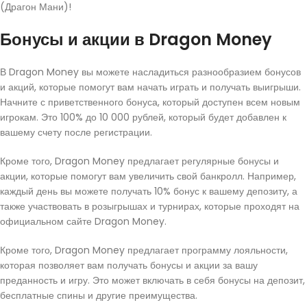
(Драгон Мани)!
Бонусы и акции в Dragon Money
В Dragon Money вы можете насладиться разнообразием бонусов
и акций, которые помогут вам начать играть и получать выигрыши.
Начните с приветственного бонуса, который доступен всем новым
игрокам. Это 100% до 10 000 рублей, который будет добавлен к
вашему счету после регистрации.
Кроме того, Dragon Money предлагает регулярные бонусы и
акции, которые помогут вам увеличить свой банкролл. Например,
каждый день вы можете получать 10% бонус к вашему депозиту, а
также участвовать в розыгрышах и турнирах, которые проходят на
официальном сайте Dragon Money.
Кроме того, Dragon Money предлагает программу лояльности,
которая позволяет вам получать бонусы и акции за вашу
преданность и игру. Это может включать в себя бонусы на депозит,
бесплатные спины и другие преимущества.