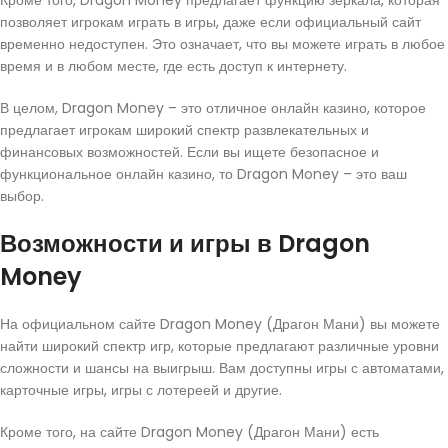
Кроме того, Dragon Money предлагает функцию зеркала, которая
позволяет игрокам играть в игры, даже если официальный сайт
временно недоступен. Это означает, что вы можете играть в любое
время и в любом месте, где есть доступ к интернету.
В целом, Dragon Money – это отличное онлайн казино, которое
предлагает игрокам широкий спектр развлекательных и
финансовых возможностей. Если вы ищете безопасное и
функциональное онлайн казино, то Dragon Money – это ваш
выбор.
Возможности и игры в Dragon
Money
На официальном сайте Dragon Money (Драгон Мани) вы можете
найти широкий спектр игр, которые предлагают различные уровни
сложности и шансы на выигрыш. Вам доступны игры с автоматами,
карточные игры, игры с лотереей и другие.
Кроме того, на сайте Dragon Money (Драгон Мани) есть