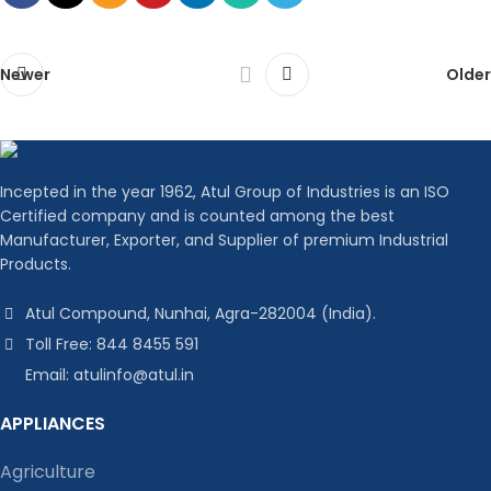
Newer
Older
Incepted in the year 1962, Atul Group of Industries is an ISO
Certified company and is counted among the best
Manufacturer, Exporter, and Supplier of premium Industrial
Products.
Atul Compound, Nunhai, Agra-282004 (India).
Toll Free: 844 8455 591
Email: atulinfo@atul.in
APPLIANCES
Agriculture