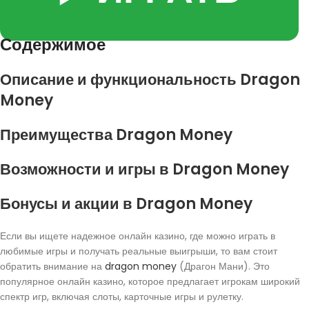
Содержимое
Описание и функциональность Dragon
Money
Преимущества Dragon Money
Возможности и игры в Dragon Money
Бонусы и акции в Dragon Money
Если вы ищете надежное онлайн казино, где можно играть в
любимые игры и получать реальные выигрыши, то вам стоит
обратить внимание на
dragon money
(Драгон Мани). Это
популярное онлайн казино, которое предлагает игрокам широкий
спектр игр, включая слоты, карточные игры и рулетку.