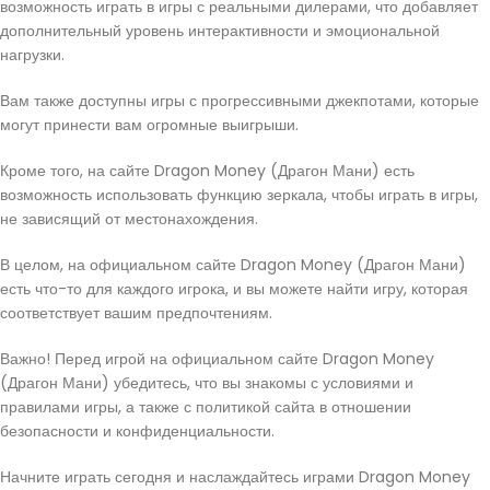
возможность играть в игры с реальными дилерами, что добавляет
дополнительный уровень интерактивности и эмоциональной
нагрузки.
Вам также доступны игры с прогрессивными джекпотами, которые
могут принести вам огромные выигрыши.
Кроме того, на сайте Dragon Money (Драгон Мани) есть
возможность использовать функцию зеркала, чтобы играть в игры,
не зависящий от местонахождения.
В целом, на официальном сайте Dragon Money (Драгон Мани)
есть что-то для каждого игрока, и вы можете найти игру, которая
соответствует вашим предпочтениям.
Важно! Перед игрой на официальном сайте Dragon Money
(Драгон Мани) убедитесь, что вы знакомы с условиями и
правилами игры, а также с политикой сайта в отношении
безопасности и конфиденциальности.
Начните играть сегодня и наслаждайтесь играми Dragon Money