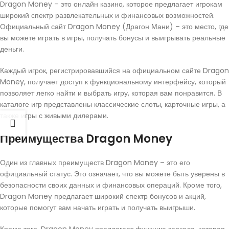
Dragon Money – это онлайн казино, которое предлагает игрокам
широкий спектр развлекательных и финансовых возможностей.
Официальный сайт Dragon Money (Драгон Мани) – это место, где
вы можете играть в игры, получать бонусы и выигрывать реальные
деньги.
Каждый игрок, регистрировавшийся на официальном сайте Dragon
Money, получает доступ к функциональному интерфейсу, который
позволяет легко найти и выбрать игру, которая вам понравится. В
каталоге игр представлены классические слоты, карточные игры, а
также игры с живыми дилерами.
Преимущества Dragon Money
Один из главных преимуществ Dragon Money – это его
официальный статус. Это означает, что вы можете быть уверены в
безопасности своих данных и финансовых операций. Кроме того,
Dragon Money предлагает широкий спектр бонусов и акций,
которые помогут вам начать играть и получать выигрыши.