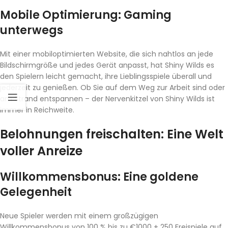
Mobile Optimierung: Gaming
unterwegs
Mit einer mobiloptimierten Website, die sich nahtlos an jede
Bildschirmgröße und jedes Gerät anpasst, hat Shiny Wilds es
den Spielern leicht gemacht, ihre Lieblingsspiele überall und
jederzeit zu genießen. Ob Sie auf dem Weg zur Arbeit sind oder
am Strand entspannen – der Nervenkitzel von Shiny Wilds ist
immer in Reichweite.
Belohnungen freischalten: Eine Welt
voller Anreize
Willkommensbonus: Eine goldene
Gelegenheit
Neue Spieler werden mit einem großzügigen
Willkommensbonus von 100 % bis zu €1000 + 250 Freispiele auf