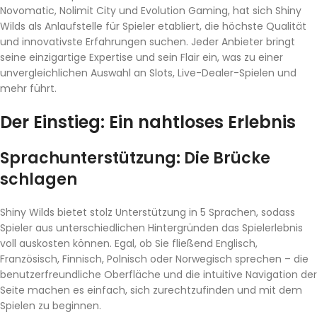
Novomatic, Nolimit City und Evolution Gaming, hat sich Shiny
Wilds als Anlaufstelle für Spieler etabliert, die höchste Qualität
und innovativste Erfahrungen suchen. Jeder Anbieter bringt
seine einzigartige Expertise und sein Flair ein, was zu einer
unvergleichlichen Auswahl an Slots, Live-Dealer-Spielen und
mehr führt.
Der Einstieg: Ein nahtloses Erlebnis
Sprachunterstützung: Die Brücke
schlagen
Shiny Wilds bietet stolz Unterstützung in 5 Sprachen, sodass
Spieler aus unterschiedlichen Hintergründen das Spielerlebnis
voll auskosten können. Egal, ob Sie fließend Englisch,
Französisch, Finnisch, Polnisch oder Norwegisch sprechen – die
benutzerfreundliche Oberfläche und die intuitive Navigation der
Seite machen es einfach, sich zurechtzufinden und mit dem
Spielen zu beginnen.