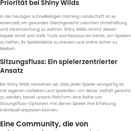
Priorität bei Shiny Wilds
In der heutigen schnelllebigen Gaming-Landschaft ist es
essenziell, ein gesundes Gleichgewicht zwischen Unterhaltung
und Verantwortung zu wahren. Shiny Wilds nimmt diesen
Aspekt ernst und stellt Tools und Ressourcen bereit, um Spielern
zu helfen, ihr Spielerlebnis zu steuern und online sicher zu
bleiben.
Sitzungsfluss: Ein spielerzentrierter
Ansatz
Bei Shiny Wilds verstehen wir, dass jeder Spieler einzigartig ist,
mit eigenen Vorlieben und Spielstilen. Um dieser Vielfalt gerecht
zu werden, bietet unsere Plattform eine Reihe von
Sitzungsfluss-Optionen, mit denen Spieler ihre Erfahrung
individuell anpassen können.
Eine Community, die von