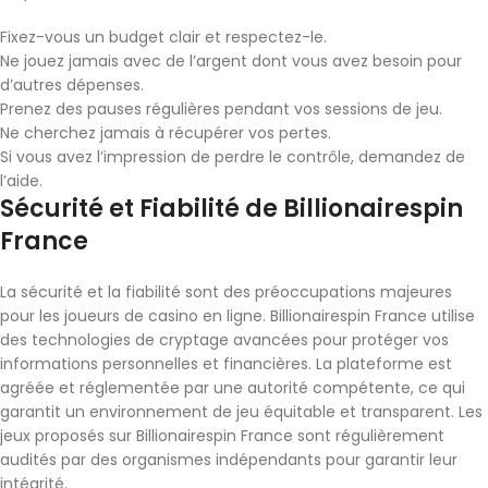
Fixez-vous un budget clair et respectez-le.
Ne jouez jamais avec de l’argent dont vous avez besoin pour
d’autres dépenses.
Prenez des pauses régulières pendant vos sessions de jeu.
Ne cherchez jamais à récupérer vos pertes.
Si vous avez l’impression de perdre le contrôle, demandez de
l’aide.
Sécurité et Fiabilité de Billionairespin
France
La sécurité et la fiabilité sont des préoccupations majeures
pour les joueurs de casino en ligne. Billionairespin France utilise
des technologies de cryptage avancées pour protéger vos
informations personnelles et financières. La plateforme est
agréée et réglementée par une autorité compétente, ce qui
garantit un environnement de jeu équitable et transparent. Les
jeux proposés sur Billionairespin France sont régulièrement
audités par des organismes indépendants pour garantir leur
intégrité.