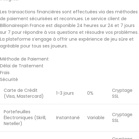
Les transactions financières sont effectuées via des méthodes
de paiement sécurisées et reconnues. Le service client de
Billionairespin France est disponible 24 heures sur 24 et 7 jours
sur 7 pour répondre à vos questions et résoudre vos problèmes.
La plateforme s’engage à offrir une expérience de jeu sûre et
agréable pour tous ses joueurs.
Méthode de Paiement
Délai de Traitement
Frais
Sécurité
Carte de Crédit
Cryptage
1-3 jours
0%
(Visa, Mastercard)
SSL
Portefeuilles
Cryptage
Électroniques (Skrill,
Instantané
Variable
SSL
Neteller)