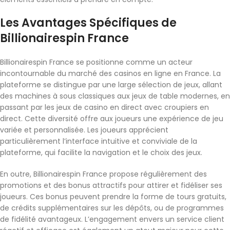
Les Avantages Spécifiques de
Billionairespin France
Billionairespin France se positionne comme un acteur
incontournable du marché des casinos en ligne en France. La
plateforme se distingue par une large sélection de jeux, allant
des machines à sous classiques aux jeux de table modernes, en
passant par les jeux de casino en direct avec croupiers en
direct. Cette diversité offre aux joueurs une expérience de jeu
variée et personnalisée. Les joueurs apprécient
particulièrement l’interface intuitive et conviviale de la
plateforme, qui facilite la navigation et le choix des jeux.
En outre, Billionairespin France propose régulièrement des
promotions et des bonus attractifs pour attirer et fidéliser ses
joueurs. Ces bonus peuvent prendre la forme de tours gratuits,
de crédits supplémentaires sur les dépôts, ou de programmes
de fidélité avantageux. L’engagement envers un service client