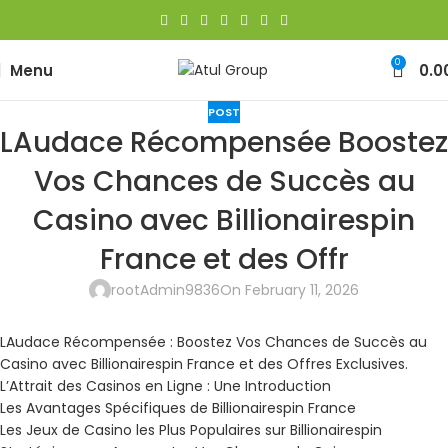
0
Menu
0.0
POST
LAudace Récompensée Boostez
Vos Chances de Succès au
Casino avec Billionairespin
France et des Offr
rootAdmin9836
On February 11, 2026
LAudace Récompensée : Boostez Vos Chances de Succès au
Casino avec Billionairespin France et des Offres Exclusives.
L’Attrait des Casinos en Ligne : Une Introduction
Les Avantages Spécifiques de Billionairespin France
Les Jeux de Casino les Plus Populaires sur Billionairespin