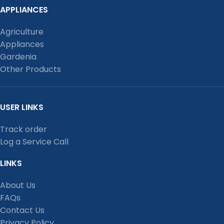
APPLIANCES
Agriculture
Appliances
Gardenia
Other Products
USER LINKS
Track order
Log a Service Call
LINKS
About Us
FAQs
Contact Us
Privacy Policy