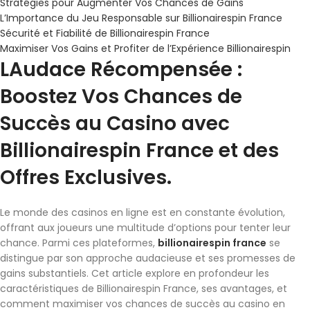
Stratégies pour Augmenter Vos Chances de Gains
L’Importance du Jeu Responsable sur Billionairespin France
Sécurité et Fiabilité de Billionairespin France
Maximiser Vos Gains et Profiter de l’Expérience Billionairespin
LAudace Récompensée :
Boostez Vos Chances de
Succès au Casino avec
Billionairespin France et des
Offres Exclusives.
Le monde des casinos en ligne est en constante évolution,
offrant aux joueurs une multitude d’options pour tenter leur
chance. Parmi ces plateformes,
billionairespin france
se
distingue par son approche audacieuse et ses promesses de
gains substantiels. Cet article explore en profondeur les
caractéristiques de Billionairespin France, ses avantages, et
comment maximiser vos chances de succès au casino en