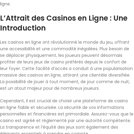
ligne.
L’Attrait des Casinos en Ligne : Une
Introduction
Les casinos en ligne ont révolutionné le monde du jeu, offrant
une accessibilité et une commodité inégalées. Plus besoin de
se déplacer physiquement, les joueurs peuvent désormais
profiter de leurs jeux de casino préférés depuis le confort de
leur foyer. Cette facilité d’accès a conduit à une popularisation
massive des casinos en ligne, attirant une clientèle diversifiée.
La possibilité de jouer à tout moment, de jour comme de nuit,
est un atout majeur pour de nombreux joueurs.
Cependant, il est crucial de choisir une plateforme de casino
en ligne fiable et sécurisée. La sécurité de vos informations
personnelles et financières est primordiale. Assurez-vous que le
casino est agréé et réglementé par une autorité compétente.
La transparence et l’équité des jeux sont également des
éléments essentiels à prendre en compte.