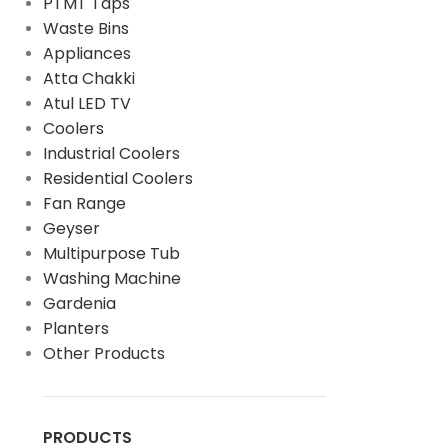
PTMT Taps
Waste Bins
Appliances
Atta Chakki
Atul LED TV
Coolers
Industrial Coolers
Residential Coolers
Fan Range
Geyser
Multipurpose Tub
Washing Machine
Gardenia
Planters
Other Products
PRODUCTS