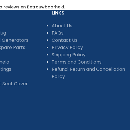
no reviews en Betrouwbaarheid.
LINKS
About Us
Mug
FAQs
d Generators
Contact Us
pare Parts
Privacy Policy
Shipping Policy
mela
Terms and Conditions
tings
Refund, Return and Cancellation
Policy
et Seat Cover