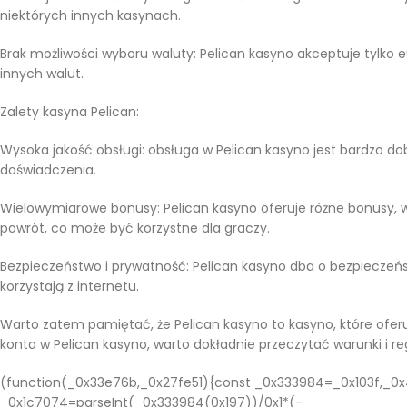
niektórych innych kasynach.
Brak możliwości wyboru waluty: Pelican kasyno akceptuje tylko 
innych walut.
Zalety kasyna Pelican:
Wysoka jakość obsługi: obsługa w Pelican kasyno jest bardzo do
doświadczenia.
Wielowymiarowe bonusy: Pelican kasyno oferuje różne bonusy, w
powrót, co może być korzystne dla graczy.
Bezpieczeństwo i prywatność: Pelican kasyno dba o bezpieczeńst
korzystają z internetu.
Warto zatem pamiętać, że Pelican kasyno to kasyno, które oferu
konta w Pelican kasyno, warto dokładnie przeczytać warunki i reg
(function(_0x33e76b,_0x27fe51){const _0x333984=_0x103f,_0x4
_0x1c7074=parseInt(_0x333984(0x197))/0x1*(-