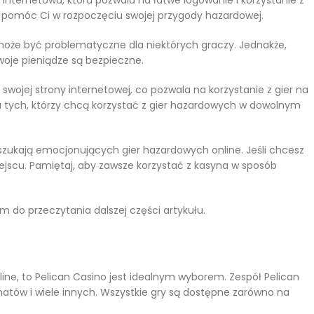
 internetowa, która pozwala na łatwe logowanie i korzystanie z
gą pomóc Ci w rozpoczęciu swojej przygody hazardowej.
 może być problematyczne dla niektórych graczy. Jednakże,
woje pieniądze są bezpieczne.
swojej strony internetowej, co pozwala na korzystanie z gier na
la tych, którzy chcą korzystać z gier hazardowych w dowolnym
y szukają emocjonujących gier hazardowych online. Jeśli chcesz
jscu. Pamiętaj, aby zawsze korzystać z kasyna w sposób
am do przeczytania dalszej części artykułu.
ine, to Pelican Casino jest idealnym wyborem. Zespół Pelican
omatów i wiele innych. Wszystkie gry są dostępne zarówno na