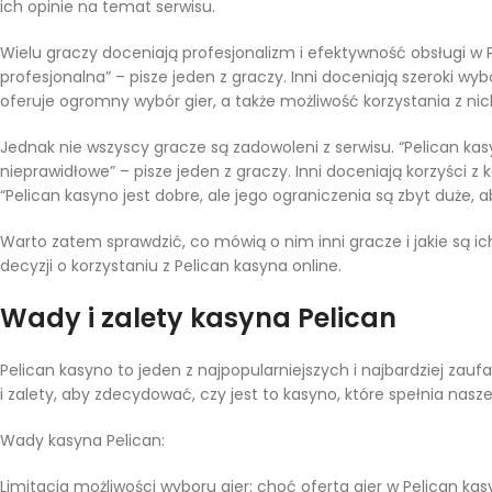
ich opinie na temat serwisu.
Wielu graczy doceniają profesjonalizm i efektywność obsługi w P
profesjonalna” – pisze jeden z graczy. Inni doceniają szeroki wyb
oferuje ogromny wybór gier, a także możliwość korzystania z nich
Jednak nie wszyscy gracze są zadowoleni z serwisu. “Pelican kasyn
nieprawidłowe” – pisze jeden z graczy. Inni doceniają korzyści z k
“Pelican kasyno jest dobre, ale jego ograniczenia są zbyt duże, 
Warto zatem sprawdzić, co mówią o nim inni gracze i jakie są 
decyzji o korzystaniu z Pelican kasyna online.
Wady i zalety kasyna Pelican
Pelican kasyno to jeden z najpopularniejszych i najbardziej z
i zalety, aby zdecydować, czy jest to kasyno, które spełnia nasz
Wady kasyna Pelican:
Limitacja możliwości wyboru gier: choć oferta gier w Pelican kasy