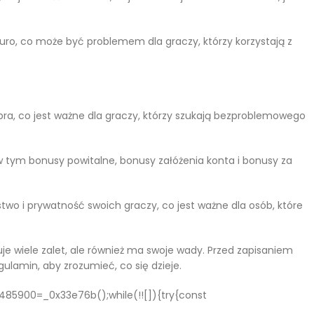
euro, co może być problemem dla graczy, którzy korzystają z
bra, co jest ważne dla graczy, którzy szukają bezproblemowego
 tym bonusy powitalne, bonusy załóżenia konta i bonusy za
wo i prywatność swoich graczy, co jest ważne dla osób, które
je wiele zalet, ale również ma swoje wady. Przed zapisaniem
ulamin, aby zrozumieć, co się dzieje.
85900=_0x33e76b();while(!![]){try{const