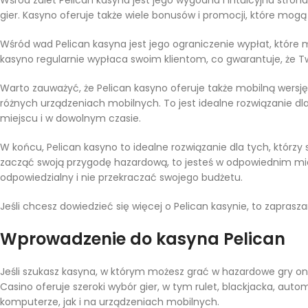
Wśród zalet Pelican kasyna jest jego wygodna i intuicyjna strona
gier. Kasyno oferuje także wiele bonusów i promocji, które mo
Wśród wad Pelican kasyna jest jego ograniczenie wypłat, które
kasyno regularnie wypłaca swoim klientom, co gwarantuje, że T
Warto zauważyć, że Pelican kasyno oferuje także mobilną wersję 
różnych urządzeniach mobilnych. To jest idealne rozwiązanie d
miejscu i w dowolnym czasie.
W końcu, Pelican kasyno to idealne rozwiązanie dla tych, którz
zacząć swoją przygodę hazardową, to jesteś w odpowiednim mie
odpowiedzialny i nie przekraczać swojego budżetu.
Jeśli chcesz dowiedzieć się więcej o Pelican kasynie, to zaprasz
Wprowadzenie do kasyna Pelican
Jeśli szukasz kasyna, w którym możesz grać w hazardowe gry onl
Casino oferuje szeroki wybór gier, w tym rulet, blackjacka, aut
komputerze, jak i na urządzeniach mobilnych.