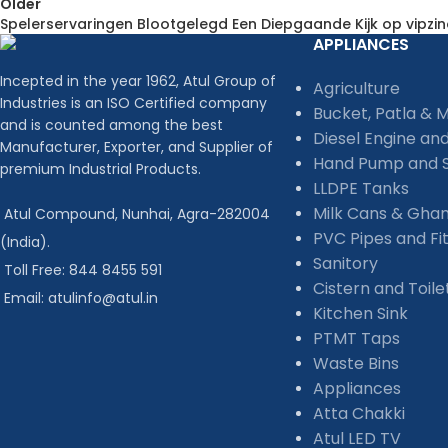
Older
Spelerservaringen Blootgelegd Een Diepgaande Kijk op vipzi
APPLIANCES
Incepted in the year 1962, Atul Group of
Agriculture
Industries is an ISO Certified company
Bucket, Patla & 
and is counted among the best
Diesel Engine an
Manufacturer, Exporter, and Supplier of
Hand Pump and S
premium Industrial Products.
LLDPE Tanks
Milk Cans & Gha
Atul Compound, Nunhai, Agra-282004
PVC Pipes and Fit
(India).
Sanitory
Toll Free: 844 8455 591
Cistern and Toil
Email: atulinfo@atul.in
Kitchen Sink
PTMT Taps
Waste Bins
Appliances
Atta Chakki
Atul LED TV